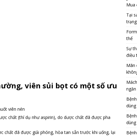
Mua 
Tại s
trạng
Formu
thể
Sự th
điều 
Mãn 
khôn
Mách
hường, viên sủi bọt có một số ưu
ngăn 
Bệnh
dùng
uốt viên nén
Bệnh
ợc chất (thí dụ như aspirin), do dược chất đã được pha
dùng 
 chất đã được giải phóng, hòa tan sẵn trước khi uống, lại
Bệnh