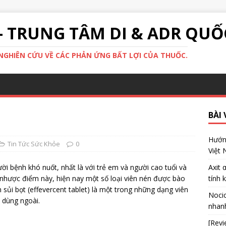
- TRUNG TÂM DI & ADR QUỐ
GHIÊN CỨU VỀ CÁC PHẢN ỨNG BẤT LỢI CỦA THUỐC.
BÀI 
Hướng
Tin Tức Sức Khỏe
0
Việt
i bệnh khó nuốt, nhất là với trẻ em và người cao tuổi và
Axit 
c nhược điểm này, hiện nay một số loại viên nén được bào
tính 
 sủi bọt (effevercent tablet) là một trong những dạng viên
Nocic
 dùng ngoài.
nhanh
[Revi