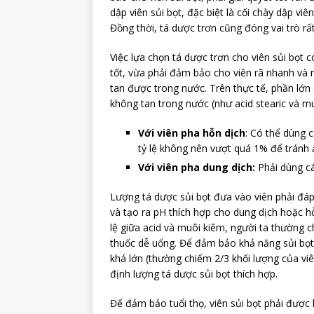
dập viên sủi bọt, đặc biệt là cối chày dập v
Đồng thời, tá dược trơn cũng đóng vai trò rấ
Việc lựa chọn tá dược trơn cho viên sủi bọt 
tốt, vừa phải đảm bảo cho viên rã nhanh và nh
tan được trong nước. Trên thực tế, phần lớn c
không tan trong nước (như acid stearic và muố
Với viên pha hỗn dịch
: Có thể dùng 
tỷ lệ không nên vượt quá 1% để tránh 
Với viên pha dung dịch:
Phải dùng cá
Lượng tá dược sủi bọt đưa vào viên phải đáp
và tạo ra pH thích hợp cho dung dịch hoặc hỗ
lệ giữa acid và muôi kiêm, người ta thường 
thuốc dễ uống. Để đảm bảo khả năng sủi bọt
khá lớn (thường chiếm 2/3 khối lượng của vi
định lượng tá dược sủi bọt thích hợp.
Để đảm bảo tuổi thọ, viên sủi bọt phải được 