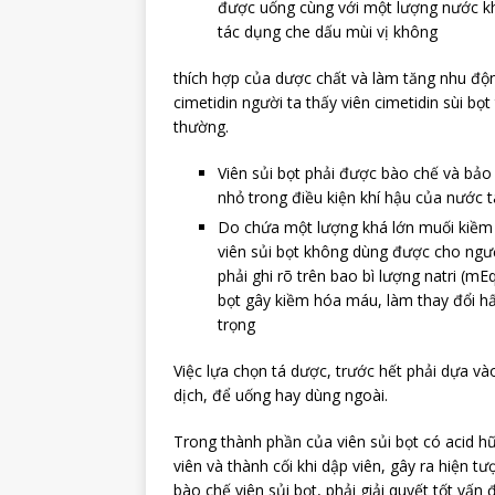
được uống cùng với một lượng nước kh
tác dụng che dấu mùi vị không
thích hợp của dược chất và làm tăng nhu độn
cimetidin người ta thấy viên cimetidin sùi bọ
thường.
Viên sủi bọt phải được bào chế và bảo
nhỏ trong điều kiện khí hậu của nước t
Do chứa một lượng khá lớn muối kiềm (
viên sủi bọt không dùng được cho ngườ
phải ghi rõ trên bao bì lượng natri (m
bọt gây kiềm hóa máu, làm thay đổi h
trọng
Việc lựa chọn tá dược, trước hết phải dựa và
dịch, để uống hay dùng ngoài.
Trong thành phần của viên sủi bọt có acid hữ
viên và thành cối khi dập viên, gây ra hiện tượ
bào chế viên sủi bọt, phải giải quyết tốt vấ