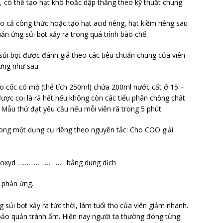
ốt, có thể tạo hạt khô hoặc dập thẳng theo kỹ thuật chung.
ho cả công thức hoặc tạo hạt acid riêng, hạt kiềm riêng sau
n ứng sủi bọt xảy ra trong quá trình bào chế.
 sủi bọt được đánh giá theo các tiêu chuẩn chung của viên
rưng như sau:
ào cốc có mỏ (thể tích 250ml) chứa 200ml nước cất ở 15 –
 được coi là rã hết nếu không còn các tiểu phân chồng chất
. Mẫu thử đạt yêu cầu nếu mỗi viên rã trong 5 phút
rong một dụng cụ riêng theo nguyên tắc: Cho COO giải
hydroxyd ……………………. bằng dung dịch
 phản ứng.
 sủi bọt xảy ra tức thời, làm tuổi thọ của viên giảm nhanh.
 bảo quản tránh ẩm. Hiện nay người ta thường đóng từng