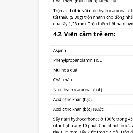
Chất thơm (mùi chanh) Nước cất
Trộn acid citric với natri hydrocarbonat 
tối thiểu (≥ 30g) trộn nhanh cho đồng nhấ
qua rây 1,25 mm. Trộn thêm bột natri hyd
4.2. Viên cảm trẻ em:
Aspirin
Phenylpropanolamin HCL
Mùi hoa quả
Chất màu
Natri hydrocarbonat (hạt)
Acid citric khan (hạt)
Acid citric khan (bột) Nước .
Sấy natri hydrocarbonat ở 100°c trong 45 p
citric hạt trong 10 phút. Cho nhanh nước 
rây 1,25 mm; sấy 70°c trong 2 giờ. Trộn 