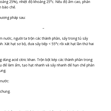
khoảng 25%), nhiệt độ khoảng 25°c. Nếu độ ẩm cao, phản
h bào chế.
phương pháp sau:
ới nước –
m nước, người ta trộn các thành phần, sấy trong tủ sấy
. Xát hạt sơ bộ, đưa sấy tiếp < 55°c rồi xát hạt lần thứ hai
g dùng acid citric khan. Trộn bột kép các thành phần trong
ểu để làm ẩm, tạo hạt nhanh và sấy nhanh để hạn chế phản
ung.
 nước:
 chung.