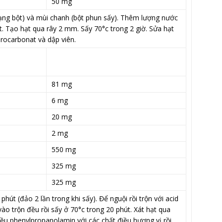
50 mg
(dạng bột) và mùi chanh (bột phun sấy). Thêm lượng nước
t. Tạo hạt qua rây 2 mm. Sấy 70°c trong 2 giờ. Sửa hạt
rocarbonat và dập viên.
81 mg
6 mg
20 mg
2 mg
550 mg
325 mg
325 mg
hút (đảo 2 lần trong khi sấy). Để nguội rồi trộn với acid
vào trộn đều rồi sấy ở 70°c trong 20 phút. Xát hạt qua
đều phenylpropanolamin với các chất điều hương vị rồi