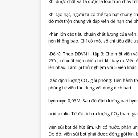
Khi dược chất và tá dược là loại trơn chảy t
Khi tạo hạt, người ta có thể tạo hạt chung c
đó mới trộn chung và dập viên để hạn chế phả
Phần lớn các tiêu chuẩn chất lượng của viên
nén không bao. Chỉ có một số chỉ tiêu đặc t
-Độ rã: Theo DĐVN II, tập 3: Cho một viên v
25°c, có xuất hiện nhiều bọt khí bay ra. Viên
lên nhau. Làm lại thử nghiệm với 5 viên khác
-Xác định lượng CO
giải phóng: Tiến hành t
2
phóng từ viên tác dụng với dung dịch bari
hydroxyd 0,05M. Sau đó định lượng bari 
acid oxalic. Từ đó tích ra lượng CO
tham gia
2
Viên sủi bọt dễ hút ẩm. Khi có nước, phản ứng
Do đó, viên sủi bọt phải được đóng gói kín,