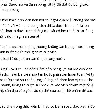
iên phải được mạ và đánh bóng rất kỹ để đạt độ bóng cao.
t quan trọng.
có khó khăn hơn viên nén nói chung vì vừa phải chống ma sát
ất là với viên pha dung dịch thì tá dược trơn phải là loại
ác loại tá dược trơn chống ma sát có hiệu quả thì lại là loại
i calci, magnesi stearat).
các tá dược trơn thông thường không tan trong nước nhưng
ảnh hưởng đến thời gian rã của viên
c loại tá dược trơn tan được trong nước.
 ứng 2 yêu cầu cơ bản: Đảm bảo năng lực sủi bọt của viên
n dịch sau khi viên hòa tan hoặc phân tán hoàn toàn. Về tỷ
cho thừa acid sau phản ứng sủi bọt để đảm bảo vị chua cho
 mạnh, lượng tá dược sủi bọt đưa vào viên chiếm một tỷ lệ
ên), cần dựa vào yêu cầu cụ thể của từng chế phẩm để xác
bào chế trong điều kiện khí hậu có kiểm soát, đặc biệt là độ