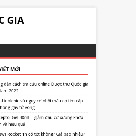
C GIA
VIẾT MỚI
 dẫn cách tra cứu online Dược thư Quốc gia
 Nam 2022
α-Linolenic và nguy cơ nhồi máu cơ tim cấp
không gây tử vong
eptol Gel 40ml – giảm đau cơ xương khớp
 và hiệu quả
ew] Rocket 1h có tốt không? Giá bao nhiêu?