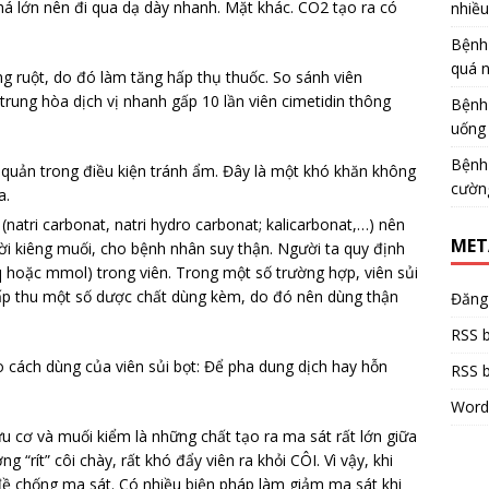
á lớn nên đi qua dạ dày nhanh. Mặt khác. CO2 tạo ra có
nhiề
Bệnh
quá 
g ruột, do đó làm tăng hấp thụ thuốc. So sánh viên
t trung hòa dịch vị nhanh gấp 10 lần viên cimetidin thông
Bệnh
uống 
Bệnh
 quản trong điều kiện tránh ẩm. Đây là một khó khăn không
cườn
a.
natri carbonat, natri hydro carbonat; kalicarbonat,…) nên
MET
i kiêng muối, cho bệnh nhân suy thận. Người ta quy định
Eq hoặc mmol) trong viên. Trong một số trường hợp, viên sủi
ấp thu một số dược chất dùng kèm, do đó nên dùng thận
Đăng
RSS b
o cách dùng của viên sủi bọt: Để pha dung dịch hay hỗn
RSS b
Word
u cơ và muối kiểm là những chất tạo ra ma sát rất lớn giữa
ng “rít” côi chày, rất khó đẩy viên ra khỏi CÔI. Vì vậy, khi
n đề chống ma sát. Có nhiều biện pháp làm giảm ma sát khi