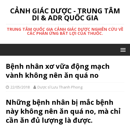
CẢNH GIÁC DƯỢC - TRUNG TÂM
DI & ADR QUỐC GIA
TRUNG TÂM QUỐC GIA CẢNH GIÁC DƯỢC NGHIÊN CỨU VỀ
CÁC PHẢN ỨNG BẤT LỢI CỦA THUỐC.
Bệnh nhân xơ vữa động mạch
vành không nên ăn quá no
22/05/2018
Dược sĩ Lưu Thanh Phong
Những bệnh nhân bị mắc bệnh
này không nên ăn quá no, mà chỉ
cần ăn đủ lượng là được.