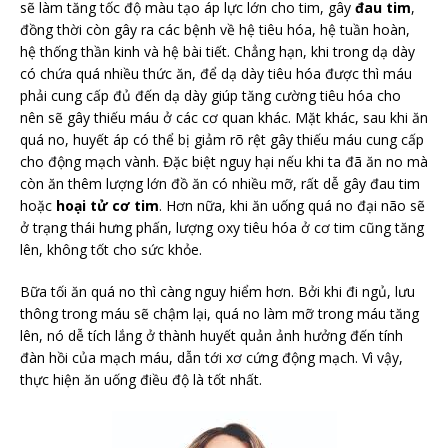
sẽ làm tăng tốc độ màu tạo áp lực lớn cho tim, gây
đau tim
,
đồng thời còn gây ra các bệnh về hệ tiêu hóa, hệ tuần hoàn,
hệ thống thần kinh và hệ bài tiết. Chẳng hạn, khi trong dạ dày
có chứa quá nhiều thức ăn, để dạ dày tiêu hóa được thì máu
phải cung cấp đủ đến dạ dày giúp tăng cường tiêu hóa cho
nên sẽ gây thiếu máu ở các cơ quan khác. Mặt khác, sau khi ăn
quá no, huyết áp có thể bị giảm rõ rệt gây thiếu máu cung cấp
cho động mạch vành. Đặc biệt nguy hại nếu khi ta đã ăn no mà
còn ăn thêm lượng lớn đồ ăn có nhiều mỡ, rất dễ gây đau tim
hoặc
hoại tử cơ tim
. Hơn nữa, khi ăn uống quá no đại não sẽ
ở trạng thái hưng phấn, lượng oxy tiêu hóa ở cơ tim cũng tăng
lên, không tốt cho sức khỏe.
Bữa tối ăn quá no thì càng nguy hiểm hơn. Bởi khi đi ngủ, lưu
thông trong máu sẽ chậm lại, quá no làm mỡ trong máu tăng
lên, nó dễ tích lắng ở thành huyết quản ảnh hưởng đến tính
đàn hồi của mạch máu, dẫn tới xơ cứng động mạch. Vì vậy,
thực hiện ăn uống điều độ là tốt nhất.