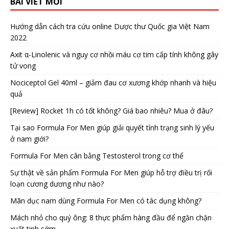
BÀI VIẾT MỚI
Hướng dẫn cách tra cứu online Dược thư Quốc gia Việt Nam
2022
Axit α-Linolenic và nguy cơ nhồi máu cơ tim cấp tính không gây
tử vong
Nociceptol Gel 40ml – giảm đau cơ xương khớp nhanh và hiệu
quả
[Review] Rocket 1h có tốt không? Giá bao nhiêu? Mua ở đâu?
Tại sao Formula For Men giúp giải quyết tình trạng sinh lý yếu
ở nam giới?
Formula For Men cân bằng Testosterol trong cơ thể
Sự thật về sản phẩm Formula For Men giúp hỗ trợ điều trị rối
loạn cương dương như nào?
Mãn dục nam dùng Formula For Men có tác dụng không?
Mách nhỏ cho quý ông: 8 thực phẩm hàng đầu để ngăn chặn
xuất tinh sớm