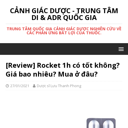
CẢNH GIÁC DƯỢC - TRUNG TÂM
DI & ADR QUỐC GIA
TRUNG TÂM QUỐC GIA CẢNH GIÁC DƯỢC NGHIÊN CỨU VỀ
CÁC PHẢN ỨNG BẤT LỢI CỦA THUỐC.
[Review] Rocket 1h có tốt không?
Giá bao nhiêu? Mua ở đâu?
27/01/2021
Dược sĩ Lưu Thanh Phong