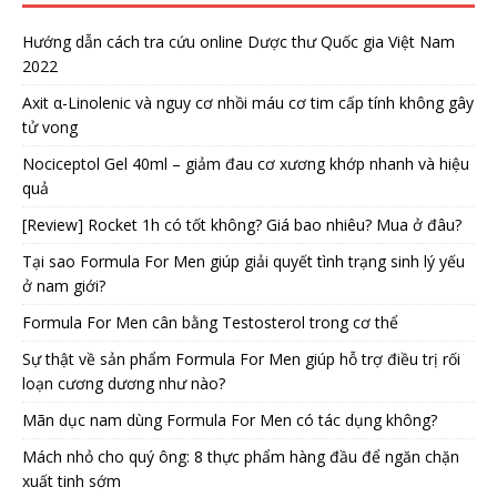
Hướng dẫn cách tra cứu online Dược thư Quốc gia Việt Nam
2022
Axit α-Linolenic và nguy cơ nhồi máu cơ tim cấp tính không gây
tử vong
Nociceptol Gel 40ml – giảm đau cơ xương khớp nhanh và hiệu
quả
[Review] Rocket 1h có tốt không? Giá bao nhiêu? Mua ở đâu?
Tại sao Formula For Men giúp giải quyết tình trạng sinh lý yếu
ở nam giới?
Formula For Men cân bằng Testosterol trong cơ thể
Sự thật về sản phẩm Formula For Men giúp hỗ trợ điều trị rối
loạn cương dương như nào?
Mãn dục nam dùng Formula For Men có tác dụng không?
Mách nhỏ cho quý ông: 8 thực phẩm hàng đầu để ngăn chặn
xuất tinh sớm