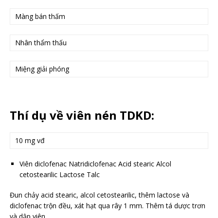
Màng bán thấm
Nhân thẩm thấu
Miệng giải phóng
Thí dụ về viên nén TDKD:
10 mg vđ
Viên diclofenac Natridiclofenac Acid stearic Alcol
cetostearilic Lactose Talc
Đun chảy acid stearic, alcol cetostearilic, thêm lactose và
diclofenac trộn đều, xát hạt qua rây 1 mm. Thêm tá dược trơn
và dập viên.