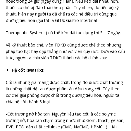
hoặc trong 24 giờ (ngày dùng 1 lần). Nếu kéo dài nhiều hơn,
thuốc có thể bị đào thải theo phân. Tuy nhiên, do tiến bộ kỹ
thuật, hiện nay người ta đã chế ra các hệ điều trị dùng qua
đường tiêu hóa (gọi tắt là GITS: Gastro Intertinal
Therapeutic Systems) có thể kéo dài tác dụng tới 5 – 7 ngày.
Về kỹ thuật bào chế, viên TDKD cũng được chế theo phương
pháp tạo hạt hay dập thẳng như với viên quy ước. Dựa vào cấu
trúc, người ta chia viên TDKD thành các hệ chính sau:
Hệ cốt (Matrix):
Cốt là những giá mang dược chất, trong đó dược chất thường
là những chất dễ tan được phân tán đều trong cốt. Tùy theo
cơ chế giải phóng dược chất trong đường tiêu hóa, người ta
chia hệ cốt thành 3 loại:
-Cốt trương nở hòa tan: Nguyên liệu tạo cốt là các polyme
trương nở, hòa tan chậm trong nước như: Gôm, thạch, gelatin,
PVP, PEG, dẫn chất cellulose (CMC, NaCMC, HPMC…)… Khi