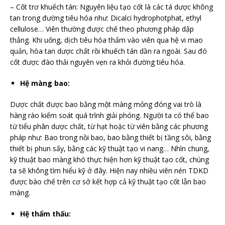
– Cốt trơ khuếch tán: Nguyên liệu tạo cốt là các tá dược không
tan trong đường tiêu hóa như: Dicalci hydrophotphat, ethyl
cellulose… Viên thường được chế theo phương pháp dập
thẳng. Khi uống, dịch tiêu hóa thấm vào viên qua hệ vi mao
quản, hòa tan dược chất rồi khuếch tán dần ra ngoài. Sau đó
cốt được đào thải nguyên vẹn ra khỏi đường tiêu hóa.
Hệ màng bao:
Dược chất được bao bằng một màng mỏng đóng vai trò là
hàng rào kiểm soát quá trình giải phóng. Người ta có thể bao
từ tiểu phân dược chất, từ hạt hoặc từ viên bằng các phương
pháp như: Bao trong nồi bao, bao bằng thiết bị tầng sôi, bằng
thiết bị phun sấy, bằng các kỹ thuật tạo vi nang… Nhìn chung,
kỹ thuật bao màng khó thực hiện hơn kỹ thuật tạo cốt, chúng
ta sẽ không tìm hiểu kỹ ở đây. Hiện nay nhiều viên nén TDKD
được bào chế trên cơ sở kết hợp cả kỹ thuật tạo cốt lẫn bao
màng.
Hệ thẩm thấu: