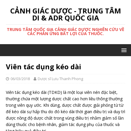
CẢNH GIÁC DƯỢC - TRUNG TÂM
DI & ADR QUỐC GIA
TRUNG TÂM QUỐC GIA CẢNH GIÁC DƯỢC NGHIÊN CỨU VỀ
CÁC PHẢN ỨNG BẤT LỢI CỦA THUỐC.
Viên tác dụng kéo dài
06/03/2018
Dược sĩ Lưu Thanh Phong
Viên tác dụng kéo dài (TDKD) là một loại viên nén đặc biệt,
thường chứa một lượng dược chất cao hơn liều thông thường
trong viên quy ước. Khi dùng, dược chất được giải phóng từ từ
để kéo dài sự hấp thu do đó kéo dài thời gian điều trị và duy trì
được nồng độ dược chất trong vùng điều trị nhằm giảm số lần
dùng thuốc cho bệnh nhân, giảm tác dụng phụ của thuốc và
tăng hiệu quả điều trị.