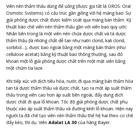
Viên nén thẩm thấu dùng để uống (được gọi tắt là OROS: Oral
Osmotic Svstems) có cấu trúc gần giống với hệ màng bao: Sự
giải phóng dược chất được kiểm soát qua màng bán thấm. Kỹ
thuật bào chế viên nén thẩm thấu gần với viên bao quy ước:
Nhân bên trong là một viên nén chứa dược chất và tá dược
thẩm thấu (là những chất dễ tan như natri clorid, kali clorid,
sorbitol…), được bao ngoài bằng một màng bán thấm (như
cellulose acetat) bằng kỹ thuật bao thông thường, sau đó
khoan một lỗ giải phóng dược chất trên một mặt viên bằng
một chùm tia laze.
Khi tiếp xúc với dịch tiêu hóa, nước đi qua màng bán thấm hòa
tan tá dược thẩm thấu và dược chất, tạo ra một áp suất thẩm
thấu trong viên cao hơn áp suất bên ngoài, đẩy dung dịch
dược chất đi qua lỗ khoan. Tốc độ giải phóng dược chất phụ
thuộc vào áp suất thẩm thấu và đường kính lỗ khoan. Hiện nay
người ta đã chế tạo viên nén thẩm thấu thế hệ hai theo cơ chế
đẩy kéo, thí dụ: Viên
Adalat LA 30
của hãng Bayer.