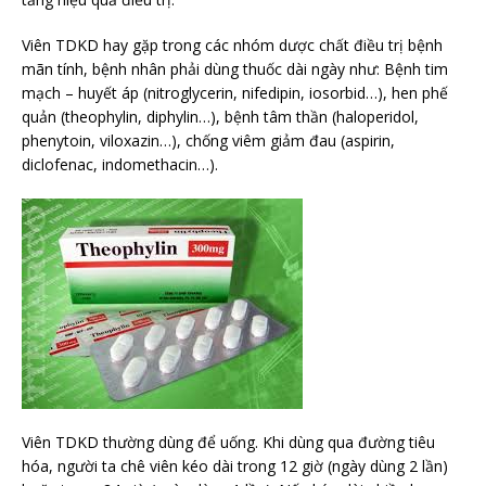
Viên TDKD hay gặp trong các nhóm dược chất điều trị bệnh
mãn tính, bệnh nhân phải dùng thuốc dài ngày như: Bệnh tim
mạch – huyết áp (nitroglycerin, nifedipin, iosorbid…), hen phế
quản (theophylin, diphylin…), bệnh tâm thần (haloperidol,
phenytoin, viloxazin…), chống viêm giảm đau (aspirin,
diclofenac, indomethacin…).
Viên TDKD thường dùng để uống. Khi dùng qua đường tiêu
hóa, người ta chê viên kéo dài trong 12 giờ (ngày dùng 2 lần)