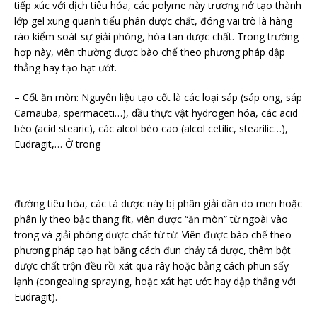
tiếp xúc với dịch tiêu hóa, các polyme này trương nở tạo thành
lớp gel xung quanh tiểu phân dược chất, đóng vai trò là hàng
rào kiểm soát sự giải phóng, hòa tan dược chất. Trong trường
hợp này, viên thường được bào chế theo phương pháp dập
thẳng hay tạo hạt ướt.
– Cốt ăn mòn: Nguyên liệu tạo cốt là các loại sáp (sáp ong, sáp
Carnauba, spermaceti…), dầu thực vật hydrogen hóa, các acid
béo (acid stearic), các alcol béo cao (alcol cetilic, stearilic…),
Eudragit,… Ở trong
đường tiêu hóa, các tá dược này bị phân giải dần do men hoặc
phân ly theo bậc thang fit, viên được “ăn mòn” từ ngoài vào
trong và giải phóng dược chất từ từ. Viên được bào chế theo
phương pháp tạo hạt bằng cách đun chảy tá dược, thêm bột
dược chất trộn đều rồi xát qua rây hoặc bằng cách phun sấy
lạnh (congealing spraying, hoặc xát hạt ướt hay dập thẳng với
Eudragit).