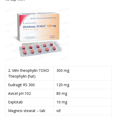
2. Viên theophylin TDKD
300 mg
Theophylin (hạt)
Eudragit RS 300
120 mg
Avicel pH 102
80 mg
Explotab
10 mg
Magnesi stearat – talc
vđ