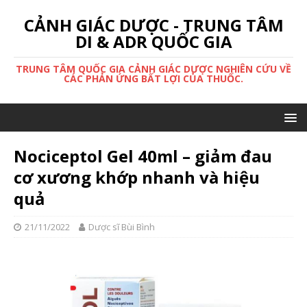
CẢNH GIÁC DƯỢC - TRUNG TÂM
DI & ADR QUỐC GIA
TRUNG TÂM QUỐC GIA CẢNH GIÁC DƯỢC NGHIÊN CỨU VỀ
CÁC PHẢN ỨNG BẤT LỢI CỦA THUỐC.
Nociceptol Gel 40ml – giảm đau
cơ xương khớp nhanh và hiệu
quả
21/11/2022
Dược sĩ Bùi Bình