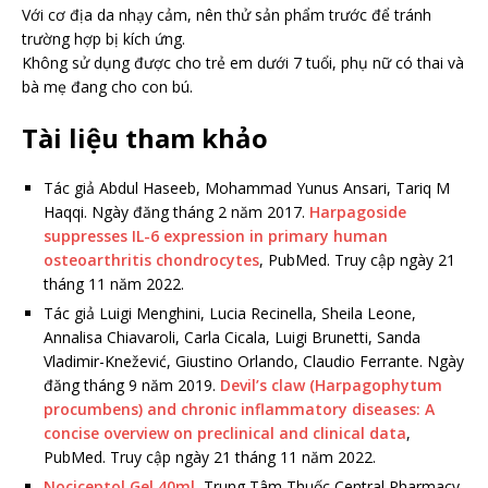
Với cơ địa da nhạy cảm, nên thử sản phẩm trước để tránh
trường hợp bị kích ứng.
Không sử dụng được cho trẻ em dưới 7 tuổi, phụ nữ có thai và
bà mẹ đang cho con bú.
Tài liệu tham khảo
Tác giả Abdul Haseeb, Mohammad Yunus Ansari, Tariq M
Haqqi. Ngày đăng tháng 2 năm 2017.
Harpagoside
suppresses IL-6 expression in primary human
osteoarthritis chondrocytes
, PubMed. Truy cập ngày 21
tháng 11 năm 2022.
Tác giả Luigi Menghini, Lucia Recinella, Sheila Leone,
Annalisa Chiavaroli, Carla Cicala, Luigi Brunetti, Sanda
Vladimir-Knežević, Giustino Orlando, Claudio Ferrante. Ngày
đăng tháng 9 năm 2019.
Devil’s claw (Harpagophytum
procumbens) and chronic inflammatory diseases: A
concise overview on preclinical and clinical data
,
PubMed. Truy cập ngày 21 tháng 11 năm 2022.
Nociceptol Gel 40ml
, Trung Tâm Thuốc Central Pharmacy.