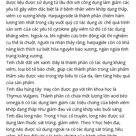
dược liệu được sử dụng từ lâu đời với công dụng làm giảm các
yếu tố gây viêm đặc biệt là ở bệnh nhân viêm khớp dạng thấp,
viêm cơ xương khớp. Harpagoside là thành phần chiếm hàm
lượng lớn nhất trong cây vuốt quỷ có tác dụng ức chế quá trình
sản sinh của các yếu tố cytokine gây viêm từ đó có tác dụng
kháng viêm. Ngoài ra, khi nghiên cứu trên động vật thí nghiệm
cụ thể là chuột, người ra nhận thấy rằng, harpagide còn có khả
năng kích thích sự biệt hóa nguyên bào xương, ngăn ngừa tình
trạng loãng xương.
Tinh chất đất sét xanh: Đây là thành phần có tác dụng kháng
viêm, loại bỏ tế bào chết, giúp các thành phần trong sản phẩm
thấm sâu được vào trong lớp biểu bì của da, làm tăng hiệu quả
của sản phẩm.
Tinh dầu húng tây: Hay còn được gọi với tên khoa học là
Thymus Vulgaris. Thành phần có chứa một lượng lớn acid béo
omega-6 có tác dụng làm giảm các triệu chứng của bệnh viêm
khớp dạng thấp như giảm đau và cứng khớp vào buổi sáng.
Tinh dầu long não: Trong Y học cổ truyền, long não được sử
dụng làm thuốc sát trùng, giảm viêm. Theo Y học hiện đại,
long não được sử dụng ngoài ra có tác dụng sát trùng, tiêu
viêm, hỗ trợ điều trị các triệu chứng của bệnh viêm khớp.