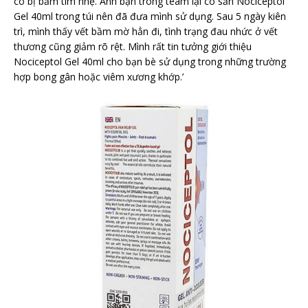
có bị bầm tím nhẹ. Anh bạn trong team lại có sẵn Nociceptol
Gel 40ml trong túi nên đã đưa mình sử dụng. Sau 5 ngày kiên
trì, mình thấy vết bầm mờ hẳn đi, tình trạng đau nhức ở vết
thương cũng giảm rõ rệt. Mình rất tin tưởng giới thiệu
Nociceptol Gel 40ml cho bạn bè sử dụng trong những trường
hợp bong gân hoặc viêm xương khớp.’