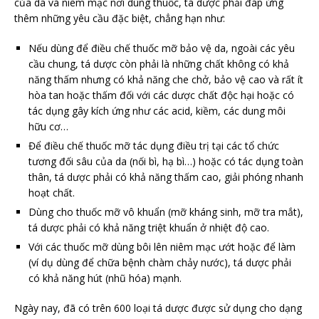
của da và niêm mạc nơi dùng thuốc, tá dược phải đáp ứng
thêm những yêu cầu đặc biệt, chẳng hạn như:
Nếu dùng để điều chế thuốc mỡ bảo vệ da, ngoài các yêu
cầu chung, tá dược còn phải là những chất không có khả
năng thấm nhưng có khả năng che chở, bảo vệ cao và rất ít
hòa tan hoặc thấm đối với các dược chất độc hại hoặc có
tác dụng gây kích ứng như các acid, kiềm, các dung môi
hữu cơ…
Để điều chế thuốc mỡ tác dụng điều trị tại các tổ chức
tương đối sâu của da (nối bì, hạ bì…) hoặc có tác dụng toàn
thân, tá dược phải có khả năng thấm cao, giải phóng nhanh
hoạt chất.
Dùng cho thuốc mỡ vô khuẩn (mỡ kháng sinh, mỡ tra mắt),
tá dược phải có khả năng triệt khuẩn ở nhiệt độ cao.
Với các thuốc mỡ dùng bôi lên niêm mạc ướt hoặc để làm
(ví dụ dùng để chữa bệnh chàm chảy nước), tá dược phải
có khả năng hút (nhũ hóa) mạnh.
Ngày nay, đã có trên 600 loại tá dược được sử dụng cho dạng