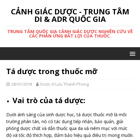
CẢNH GIÁC DƯỢC - TRUNG TÂM
DI & ADR QUỐC GIA
TRUNG TÂM QUỐC GIA CẢNH GIÁC DƯỢC NGHIÊN CỨU VỀ
CÁC PHẢN ỨNG BẤT LỢI CỦA THUỐC.
Tá dược trong thuốc mỡ
28/01/2018
Dược sĩ Lưu Thanh Phong
Vai trò của tá dược:
Dưới ánh sáng của sinh dược học, tá dược thuốc mỡ là môi
trường phân tán, nó có tác dụng tiếp nhận, bảo quản, giải
phóng dược chất và dẫn thuốc qua da và niêm mạc với mức
độ và tốc độ thích hợp, đảm bảo hiệu quả điều trị mong muốn.