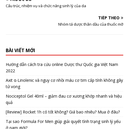
Cấu trúc, nhiệm vụ và chức năng sinh lý của da
TIẾP THEO
Nhóm tá dược thân dầu của thuốc mỡ
BÀI VIẾT MỚI
Hướng dẫn cách tra cứu online Dược thư Quốc gia Việt Nam
2022
Axit α-Linolenic và nguy cơ nhồi máu cơ tim cấp tính không gây
tử vong
Nociceptol Gel 40ml – giảm đau cơ xương khớp nhanh và hiệu
quả
[Review] Rocket 1h có tốt không? Giá bao nhiêu? Mua ở đâu?
Tại sao Formula For Men giúp giải quyết tình trạng sinh lý yếu
ở nam giới?