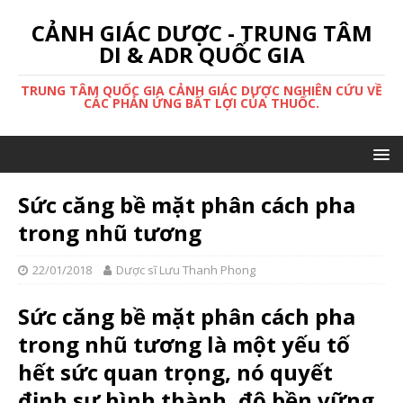
CẢNH GIÁC DƯỢC - TRUNG TÂM
DI & ADR QUỐC GIA
TRUNG TÂM QUỐC GIA CẢNH GIÁC DƯỢC NGHIÊN CỨU VỀ
CÁC PHẢN ỨNG BẤT LỢI CỦA THUỐC.
Sức căng bề mặt phân cách pha
trong nhũ tương
22/01/2018
Dược sĩ Lưu Thanh Phong
Sức căng bề mặt phân cách pha
trong nhũ tương là một yếu tố
hết sức quan trọng, nó quyết
định sự hình thành, độ bền vững