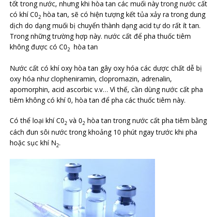
tốt trong nước, nhưng khi hòa tan các muối này trong nước cất
có khí C0
hòa tan, sẽ có hiện tượng kết tủa xảy ra trong dung
2
dịch do dạng muối bị chuyển thành dạng acid tự do rất ít tan.
Trong những trường hợp này. nước cất để pha thuốc tiêm
không được có C0
hòa tan
2
Nước cất có khí oxy hòa tan gây oxy hóa các dược chất dễ bị
oxy hóa như clopheniramin, clopromazin, adrenalin,
apomorphin, acid ascorbic v.v… Vì thế, cần dùng nước cất pha
tiêm không có khí 0, hòa tan để pha các thuốc tiêm này.
Có thể loại khí C0
và 0
hòa tan trong nước cất pha tiêm bằng
2
2
cách đun sôi nước trong khoảng 10 phút ngay trước khi pha
hoặc sục khí N
.
2