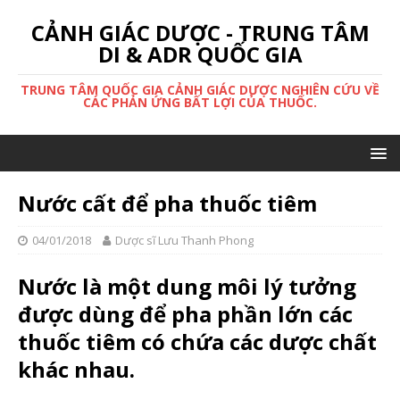
CẢNH GIÁC DƯỢC - TRUNG TÂM
DI & ADR QUỐC GIA
TRUNG TÂM QUỐC GIA CẢNH GIÁC DƯỢC NGHIÊN CỨU VỀ
CÁC PHẢN ỨNG BẤT LỢI CỦA THUỐC.
Nước cất để pha thuốc tiêm
04/01/2018
Dược sĩ Lưu Thanh Phong
Nước là một dung môi lý tưởng
được dùng để pha phần lớn các
thuốc tiêm có chứa các dược chất
khác nhau.