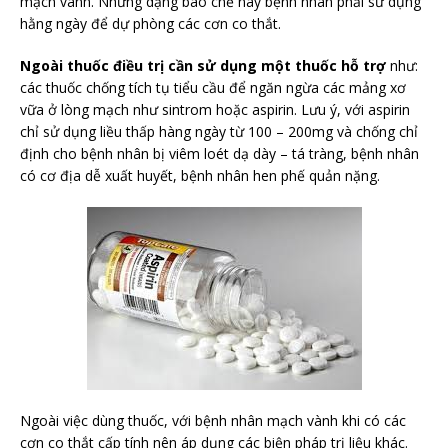
mạch vành. Những dạng bào chế này bệnh nhân phải sử dụng
hằng ngày để dự phòng các cơn co thắt.
Ngoài thuốc điều trị cần sử dụng một thuốc hỗ trợ
như:
các thuốc chống tích tụ tiểu cầu để ngăn ngừa các mảng xơ
vữa ở lòng mạch như sintrom hoặc aspirin. Lưu ý, với aspirin
chỉ sử dụng liều thấp hàng ngày từ 100 – 200mg và chống chỉ
định cho bệnh nhân bị viêm loét dạ dày – tá tràng, bệnh nhân
có cơ địa dễ xuất huyết, bệnh nhân hen phế quản nặng.
Ngoài việc dùng thuốc, với bệnh nhân mạch vành khi có các
cơn co thắt cấp tính nên áp dụng các biện pháp trị liệu khác.