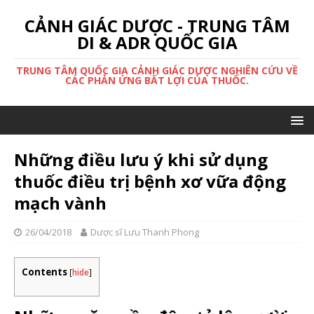
CẢNH GIÁC DƯỢC - TRUNG TÂM
DI & ADR QUỐC GIA
TRUNG TÂM QUỐC GIA CẢNH GIÁC DƯỢC NGHIÊN CỨU VỀ
CÁC PHẢN ỨNG BẤT LỢI CỦA THUỐC.
Những điều lưu ý khi sử dụng
thuốc điều trị bệnh xơ vữa động
mạch vành
26/04/2018
Dược sĩ Lưu Thanh Phong
Contents
[
hide
]