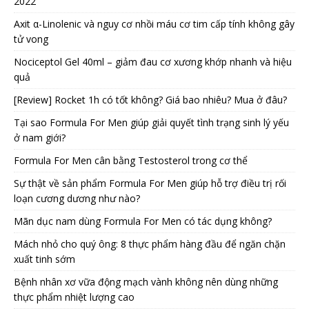
2022
Axit α-Linolenic và nguy cơ nhồi máu cơ tim cấp tính không gây
tử vong
Nociceptol Gel 40ml – giảm đau cơ xương khớp nhanh và hiệu
quả
[Review] Rocket 1h có tốt không? Giá bao nhiêu? Mua ở đâu?
Tại sao Formula For Men giúp giải quyết tình trạng sinh lý yếu
ở nam giới?
Formula For Men cân bằng Testosterol trong cơ thể
Sự thật về sản phẩm Formula For Men giúp hỗ trợ điều trị rối
loạn cương dương như nào?
Mãn dục nam dùng Formula For Men có tác dụng không?
Mách nhỏ cho quý ông: 8 thực phẩm hàng đầu để ngăn chặn
xuất tinh sớm
Bệnh nhân xơ vữa động mạch vành không nên dùng những
thực phẩm nhiệt lượng cao