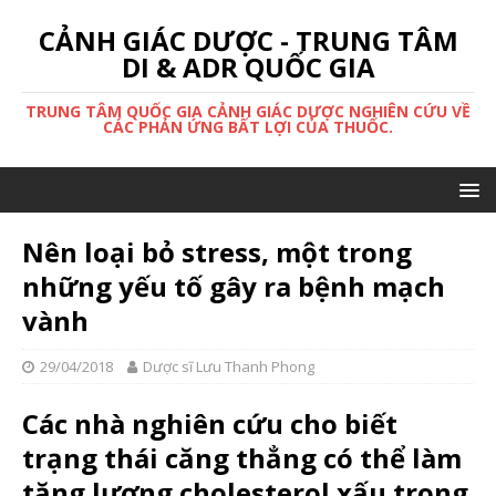
CẢNH GIÁC DƯỢC - TRUNG TÂM
DI & ADR QUỐC GIA
TRUNG TÂM QUỐC GIA CẢNH GIÁC DƯỢC NGHIÊN CỨU VỀ
CÁC PHẢN ỨNG BẤT LỢI CỦA THUỐC.
Nên loại bỏ stress, một trong
những yếu tố gây ra bệnh mạch
vành
29/04/2018
Dược sĩ Lưu Thanh Phong
Các nhà nghiên cứu cho biết
trạng thái căng thẳng có thể làm
tăng lượng cholesterol xấu trong