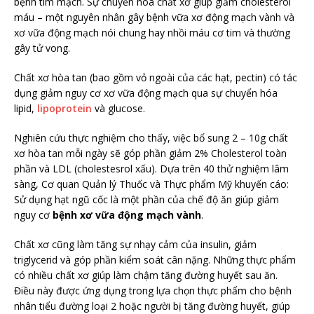
bệnh tim mạch. Sự chuyển hóa chất xơ giúp giảm cholesterol
máu – một nguyên nhân gây bệnh vữa xơ động mạch vành và
xơ vữa động mạch nói chung hay nhồi máu cơ tim và thường
gây tử vong.
Chất xơ hòa tan (bao gồm vỏ ngoài của các hạt, pectin) có tác
dụng giảm nguy cơ xơ vữa động mạch qua sự chuyển hóa
lipid,
lipoprotein
và glucose.
Nghiên cứu thực nghiệm cho thấy, việc bổ sung 2 – 10g chất
xơ hòa tan mỗi ngày sẽ góp phần giảm 2% Cholesterol toàn
phần và LDL (cholestesrol xấu). Dựa trên 40 thử nghiệm lâm
sàng, Cơ quan Quản lý Thuốc và Thực phẩm Mỹ khuyến cáo:
Sử dụng hạt ngũ cốc là một phần của chế độ ăn giúp giảm
nguy cơ
bệnh xơ vữa động mạch vành
.
Chất xơ cũng làm tăng sự nhạy cảm của insulin, giảm
triglycerid và góp phần kiểm soát cân nặng. Những thực phẩm
có nhiều chất xơ giúp làm chậm tăng đường huyết sau ăn.
Điều này được ứng dụng trong lựa chọn thực phẩm cho bệnh
nhân tiểu đường loại 2 hoặc người bị tăng đường huyết, giúp