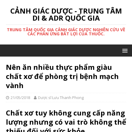
CẢNH GIÁC DƯỢC - TRUNG TÂM
DI & ADR QUỐC GIA
TRUNG TÂM QUỐC GIA CẢNH GIÁC DƯỢC NGHIÊN CỨU VỀ
CÁC PHẢN ỨNG BẤT LỢI CỦA THUỐC.
Nên ăn nhiều thực phẩm giàu
chất xơ để phòng trị bệnh mạch
vành
21/05/2018
Dược sĩ Lưu Thanh Phong
Chất xơ tuy không cung cấp năng
lượng nhưng có vai trò không thể
thiếu đối với sức khỏe.