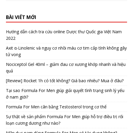
BÀI VIẾT MỚI
Hướng dẫn cách tra cứu online Dược thư Quốc gia Việt Nam
2022
Axit α-Linolenic và nguy cơ nhồi máu cơ tim cấp tính không gây
tử vong
Nociceptol Gel 40ml – giảm đau cơ xương khớp nhanh và hiệu
quả
[Review] Rocket 1h có tốt không? Giá bao nhiêu? Mua ở đâu?
Tại sao Formula For Men giúp giải quyết tình trạng sinh lý yếu
ở nam giới?
Formula For Men cân bằng Testosterol trong cơ thể
Sự thật về sản phẩm Formula For Men giúp hỗ trợ điều trị rối
loạn cương dương như nào?
Mãn dục nam dùng Formula For Men có tác dụng không?