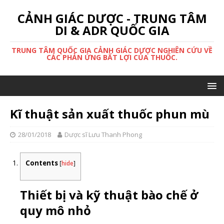
CẢNH GIÁC DƯỢC - TRUNG TÂM
DI & ADR QUỐC GIA
TRUNG TÂM QUỐC GIA CẢNH GIÁC DƯỢC NGHIÊN CỨU VỀ
CÁC PHẢN ỨNG BẤT LỢI CỦA THUỐC.
Kĩ thuật sản xuất thuốc phun mù
28/01/2018
Dược sĩ Lưu Thanh Phong
Contents
[
hide
]
Thiết bị và kỹ thuật bào chế ở
quy mô nhỏ