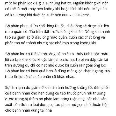
một bộ phận lọc để giữ lại những hạt to. Nguồn không khí nén
có thể là một máy nén không khí hoặc bình khí nén. Máy nén
2
có lưu lượng khí dưới áp suất nén 600 – 800G/cm
.
Bộ phận phun chứa chất lỏng thuốc, chất lỏng sẽ được hút lên
mao quản có đầu trên đặt trước luồng khí nén. Dòng khí mạnh
tạo sự giảm áp ở đầu ống mao quản, cuốn các chất lỏng và
phân tán nó thành những hạt nhỏ mịn trong không khí
Bộ phận lọc có thể là một ống có nhiều bi thủy tinh hoặc mấu
lồi có tạo khe khúc khuỷu làm cho các hạt to bị va đập cản lại
trên đường đi, chỉ có hạt nhỏ được lôi cuốn ra ngoài ống lọc.
Bộ phận lọc có hiệu quả hơn là dùng màng lọc chặn ngang, tùy
theo lỗ lọc có các tiểu phân cỡ khác nhau.
Sự làm lạnh do giản nở khí nén ảnh hưởng không tốt đến phổi
của bệnh nhân cho nên dụng cụ tạo thuốc phun mù thường
được trang bị thêm bộ phận làm nóng.Hiện nay, các nhà sản
xuất còn đưa ra loại dụng cụ tạo phun mù gọn nhỏ thuận tiện
cho bệnh nhân dùng tại nhà