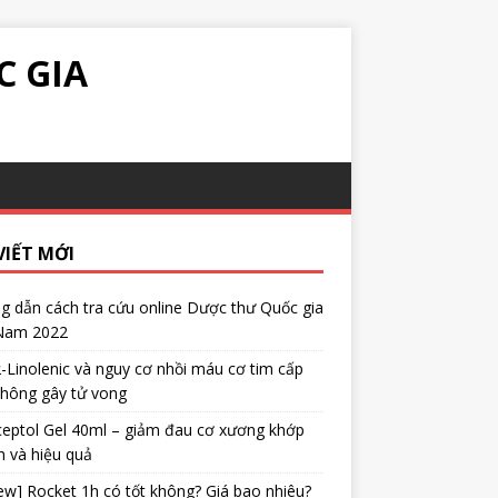
C GIA
VIẾT MỚI
 dẫn cách tra cứu online Dược thư Quốc gia
 Nam 2022
α-Linolenic và nguy cơ nhồi máu cơ tim cấp
không gây tử vong
eptol Gel 40ml – giảm đau cơ xương khớp
 và hiệu quả
ew] Rocket 1h có tốt không? Giá bao nhiêu?