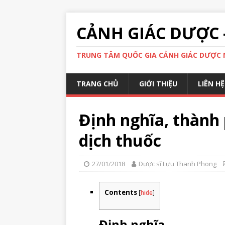
CẢNH GIÁC DƯỢC 
TRUNG TÂM QUỐC GIA CẢNH GIÁC DƯỢC N
TRANG CHỦ
GIỚI THIỆU
LIÊN HỆ
Định nghĩa, thành
dịch thuốc
27/01/2018
Dược sĩ Lưu Thanh Phong
Contents
[
hide
]
Định nghĩa