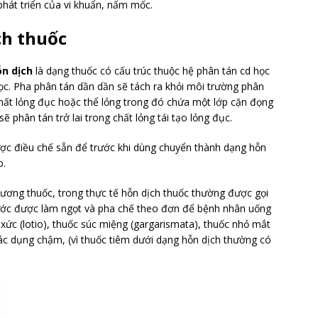
hát triển của vi khuẩn, nấm mốc.
ch thuốc
ỗn dịch
là dạng thuốc có cấu trúc thuộc hệ phân tán cd học
c. Pha phân tán dần dần sẽ tách ra khỏi môi trường phân
 chất lỏng đục hoặc thể lỏng trong đó chứa một lớp cặn đọng
sẽ phân tán trở lai trong chất lỏng tái tạo lỏng đục.
ợc điều chế sẵn để trước khi dùng chuyển thành dạng hỗn
p.
 tương thuốc, trong thực tế hỗn dịch thuốc thường được gọi
 nước được làm ngọt và pha chế theo đơn để bệnh nhân uống
 xức (lotio), thuốc súc miệng (gargarismata), thuốc nhỏ mắt
tác dụng chậm, (vì thuốc tiêm dưới dạng hỗn dịch thường có