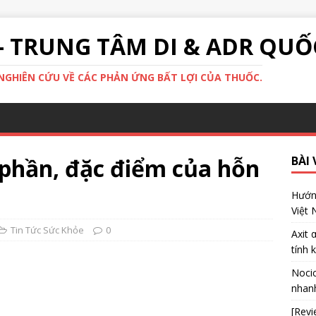
- TRUNG TÂM DI & ADR QUỐ
GHIÊN CỨU VỀ CÁC PHẢN ỨNG BẤT LỢI CỦA THUỐC.
 phần, đặc điểm của hỗn
BÀI 
Hướng
Việt
Tin Tức Sức Khỏe
0
Axit 
tính 
Nocic
nhanh
[Revi