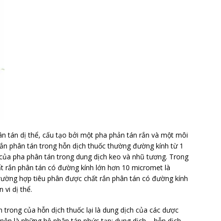
ân tán dị thể, cấu tạo bởi một pha phản tán rắn và một môi
rắn phân tán trong hỗn dịch thuốc thường đường kính từ 1
của pha phân tán trong dung dịch keo và nhũ tương. Trong
ất rắn phân tán có đường kính lớn hơn 10 micromet là
rường hợp tiêu phân được chất rắn phân tán có đường kính
 vi dị thể.
 trong của hỗn dịch thuốc lại là dung dịch của các dược
nên là những hệ phân tán phức tạp: dung dịch – hỗn dịch