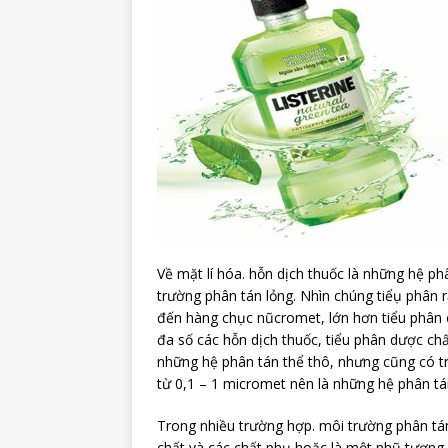
Về mặt lí hóa. hỗn dịch thuốc là những hệ ph
trường phân tán lỏng. Nhìn chúng tiểụ phân 
đến hàng chục nũcromet, lớn hơn tiểu phân 
đa số các hỗn dịch thuốc, tiểu phân dược ch
những hệ phân tán thể thô, nhưng cũng có t
từ 0,1 – 1 micromet nên là những hệ phân tán
Trong nhiều trường hợp. môi trường phân tán
chất và các chất phụ hoặc là một nhũ tương 