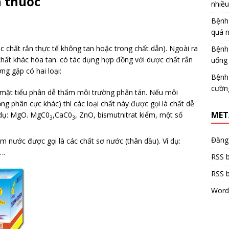
 thuốc
nhiề
Bệnh
quá 
c chất rắn thực tế không tan hoặc trong chất dẫn). Ngoài ra
Bệnh
hất khác hòa tan. có tác dụng hợp đồng với dược chất rắn
uống 
ng gặp có hai loại:
Bệnh
cườn
mặt tiểu phân dễ thấm môi trường phân tán. Nếu môi
ỏng phân cực khác) thì các loại chất này được gọi là chất dễ
MET
 dụ: MgO. MgC0
,CaC0
, ZnO, bismutnitrat kiểm, một số
3
3
Đăng
m nước được gọi là các chất sơ nước (thân dầu). Ví dụ:
….
RSS b
RSS b
Word