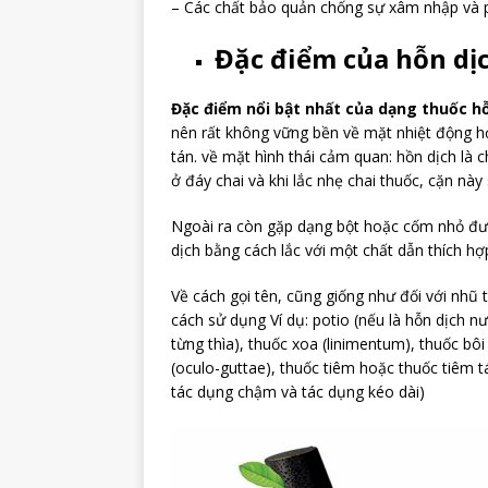
– Các chất bảo quản chống sự xâm nhập và p
Đặc điểm của hỗn dị
Đặc điểm nổi bật nhất của dạng thuốc h
nên rất không vững bền về mặt nhiệt động họ
tán. về mặt hình thái cảm quan: hồn dịch là
ở đáy chai và khi lắc nhẹ chai thuốc, cặn này 
Ngoài ra còn gặp dạng bột hoặc cốm nhỏ đư
dịch bằng cách lắc với một chất dẫn thích hợ
Về cách gọi tên, cũng giống như đối với nhũ
cách sử dụng Ví dụ: potio (nếu là hỗn dịch
từng thìa), thuốc xoa (linimentum), thuốc bôi
(oculo-guttae), thuốc tiêm hoặc thuốc tiêm 
tác dụng chậm và tác dụng kéo dài)