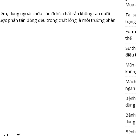
Mua 
tiêm, dùng ngoài chứa các được chất rắn không tan dưới
Tại s
được phân tán đồng đều trong chất lỏng là môi trường phân
trạng
Formu
thể
Sự th
điều 
Mãn 
khôn
Mách
ngăn 
Bệnh
dùng
Bệnh
dùng 
Bệnh