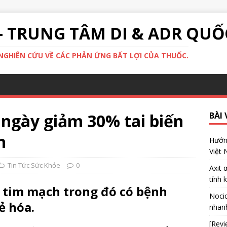
- TRUNG TÂM DI & ADR QUỐ
GHIÊN CỨU VỀ CÁC PHẢN ỨNG BẤT LỢI CỦA THUỐC.
 ngày giảm 30% tai biến
BÀI 
h
Hướng
Việt
Tin Tức Sức Khỏe
0
Axit 
tính 
h tim mạch trong đó có bệnh
Nocic
ẻ hóa.
nhanh
[Revi