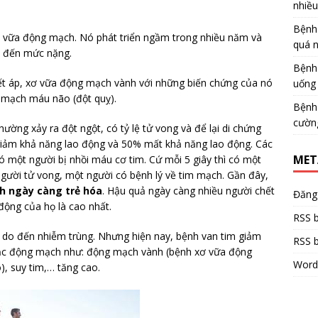
nhiề
Bệnh
ơ vữa động mạch. Nó phát triển ngầm trong nhiều năm và
quá 
ển đến mức nặng.
Bệnh
ết áp, xơ vữa động mạch vành với những biến chứng của nó
uống 
n mạch máu não (đột quỵ).
Bệnh
cườn
ờng xảy ra đột ngột, có tỷ lệ tử vong và để lại di chứng
 giảm khả năng lao động và 50% mất khả năng lao động. Các
MET
 có một người bị nhồi máu cơ tim. Cứ mỗi 5 giây thì có một
người tử vong, một người có bệnh lý về tim mạch. Gần đây,
h ngày càng trẻ hóa
. Hậu quả ngày càng nhiều người chết
Đăng
 động của họ là cao nhất.
RSS b
m do đến nhiễm trùng. Nhưng hiện nay, bệnh van tim giảm
RSS b
 tắc động mạch như: động mạch vành (bệnh xơ vữa động
Word
, suy tim,… tăng cao.