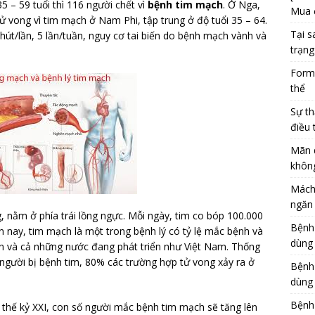
 – 59 tuổi thì 116 người chết vì
bệnh tim mạch
. Ở Nga,
Mua 
tử vong vì tim mạch ở Nam Phi, tập trung ở độ tuổi 35 – 64.
Tại s
hút/lần, 5 lần/tuần, nguy cơ tai biến do bệnh mạch vành và
trạng
Formu
thể
Sự th
điều 
Mãn 
khôn
Mách
ngăn 
 nằm ở phía trái lồng ngực. Mỗi ngày, tim co bóp 100.000
Bệnh
n nay, tim mạch là một trong bệnh lý có tỷ lệ mắc bệnh và
dùng
n và cả những nước đang phát triển như Việt Nam. Thống
 người bị bệnh tim, 80% các trường hợp tử vong xảy ra ở
Bệnh
dùng 
Bệnh
thế kỷ XXI, con số người mắc bệnh tim mạch sẽ tăng lên