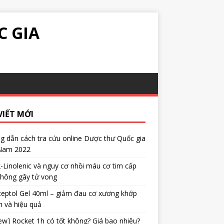
C GIA
VIẾT MỚI
 dẫn cách tra cứu online Dược thư Quốc gia
 Nam 2022
α-Linolenic và nguy cơ nhồi máu cơ tim cấp
không gây tử vong
eptol Gel 40ml – giảm đau cơ xương khớp
 và hiệu quả
ew] Rocket 1h có tốt không? Giá bao nhiêu?