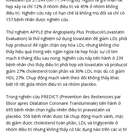
hẹp xảy ra chỉ 12% ở nhóm điều trị và 45% ở nhóm không
điều trị. Nghiên cứu này có hạn chế là không mù đôi và chỉ có
157 bệnh nhân được nghiên cứu.
Thử nghiệm APPLE (the Angioplasty Plus Probucol/Lovastatin
Evaluation) là thử nghiệm sử dụng lovastatin để giảm LDL phối
hợp probucol để ngăn chặn oxy hóa LDL nhưng không cho
thấy hiệu quả trong việc ngăn ngừa tái hẹp hoặc sự cố tim
mạch 6 tháng đầu sau nong. Nghiên cứu này tiến hành ở 239
bệnh nhân cho thấy điều trị phối hợp với lovastatin và probucol
giảm 27% cholesterol toàn phần và 30% LDL mặc dù có giảm
HDL 27%. Chụp động mạch vành theo dõi không thấy khác
biệt rõ rệt giữa nhóm điều trị và nhóm placebo.
Trong nghiên cứu PREDICT (Prevention des Restenoses par
Elisor apres Dilatation Coronaire Transluminale) tiến hành ở
695 bệnh nhân chọn ngẫu nhiên điều trị pravastatin và
placebo. 556 bệnh nhân được tái chụp động mạch vành, mặc
dù giảm được cholesterol toàn phần, LDL và triglyceride ở
nhóm điều trị nhưng không thấy có tác dụng nào trên các vị trí