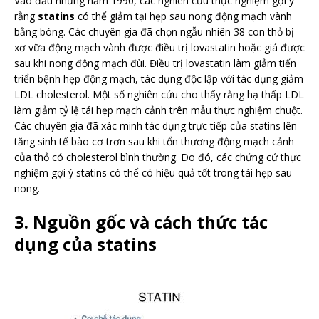
Vào đầu những năm 1990, các nghiên cứu thực nghiệm gợi ý
rằng
statins
có thể giảm tại hẹp sau nong động mạch vành
bằng bóng. Các chuyên gia đã chọn ngẫu nhiên 38 con thỏ bị
xơ vữa động mạch vành được điều trị lovastatin hoặc giá được
sau khi nong động mạch đùi. Điều trị lovastatin làm giảm tiến
triển bệnh hẹp động mạch, tác dụng độc lập với tác dụng giảm
LDL cholesterol. Một số nghiên cứu cho thấy rằng hạ thấp LDL
làm giảm tỷ lệ tái hẹp mạch cảnh trên mẫu thực nghiệm chuột.
Các chuyên gia đã xác minh tác dụng trực tiếp của statins lên
tăng sinh tế bào cơ trơn sau khi tổn thương động mạch cảnh
của thỏ có cholesterol bình thường. Do đó, các chứng cứ thực
nghiệm gợi ý statins có thể có hiệu quả tốt trong tái hẹp sau
nong.
3. Nguồn gốc và cách thức tác
dụng của statins