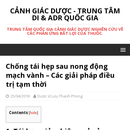
CẢNH GIÁC DƯỢC - TRUNG TÂM
DI & ADR QUỐC GIA
TRUNG TÂM QUỐC GIA CẢNH GIÁC DƯỢC NGHIÊN CỨU VỀ
CÁC PHẢN ỨNG BẤT LỢI CỦA THUỐC.
Chống tái hẹp sau nong động
mạch vành – Các giải pháp điều
trị tạm thời
25/04/2018
Dược sĩ Lưu Thanh Phong
Contents
[
hide
]