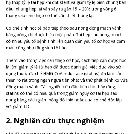
hạ thấp tỷ lệ tái hẹp khi đặt stent và giảm tỷ lệ biến chứng ban
đầu, nhưng hẹp lại vẫn xảy ra gần 15 – 20% trong vòng 6
tháng sau can thiệp có thể cần thiết thông lại.
Cơ chế sinh học tế bào tiếp theo sau nong động mạch vành
bằng bóng chỉ được hiểu một phần. Tái hẹp sau nong mạch
có nhiều yếu tố bệnh sinh liên quan đến yếu tố cơ học và cầm
máu cũng như tăng sinh tế bào.
Thêm vào trong việc can thiệp cơ học, cách tiếp cận được học
là làm giảm tỷ lệ tái hẹp đã được đánh giá. Việc đưa vào sử
dụng thuốc ức chế HMG-CoA reductase (statins) đã làm cải
thiện rõ rệt trong ngăn ngừa tiên phát và thứ phát bệnh xơ vữa
động mạch vành. Các nghiên cứu đầu tiên cho thấy rằng,
statins có thể có hiệu quả trong giảm nguy cơ tái hẹp sau
nong bằng cách giảm nồng độ lipid hoặc qua cơ chế độc lập
với giảm LDL.
2. Nghiên cứu thực nghiệm