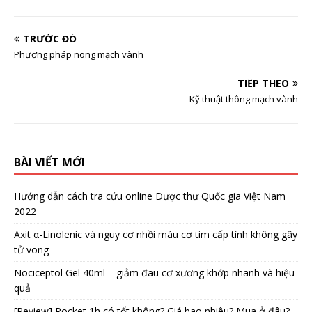
TRƯỚC ĐÓ
Phương pháp nong mạch vành
TIẾP THEO
Kỹ thuật thông mạch vành
BÀI VIẾT MỚI
Hướng dẫn cách tra cứu online Dược thư Quốc gia Việt Nam
2022
Axit α-Linolenic và nguy cơ nhồi máu cơ tim cấp tính không gây
tử vong
Nociceptol Gel 40ml – giảm đau cơ xương khớp nhanh và hiệu
quả
[Review] Rocket 1h có tốt không? Giá bao nhiêu? Mua ở đâu?