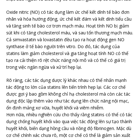
Oxide nitric (NO) có tác dụng làm ức chế kết dính tế bào đơn
nhân và hóa hướng động, ức chế kết đám và kết dính tiểu cầu
và tăng sinh tế bào cơ trơn mạch máu. Hoạt tính NO bị giảm
sút khi có tăng cholesterol máu, và sau tổn thương mạch máu.
Cả simvastatin và lovastatin đều tạo ra hoạt động gen NO
synthase ở tế bào người trên vitro. Do đó, tác dụng của
statins làm giảm cholesterol và gia tăng hoạt tính NO có thể
tạo ra cải thiện rõ rệt chức năng nội mô và có thể có giá trị
trong việc ngăn ngừa và xử trí hẹp lại.
Rõ ràng, các tác dụng dược lý khác nhau có thể nhấn mạnh
tác động to lớn của statins lên tiến trình hẹp lại. Các cơ chế
được gợi ý bao gồm không chỉ hạ cholesterol mà còn các tác
dụng độc lập thêm vào như tác dụng lên chức năng nội mạc,
ổn định mảng xơ vữa, huyết khối và viêm nhiễm.
Hơn nữa, nhiều nghiên cứu cho thấy rằng statins có thể có tác
dụng chống huyết khối vào qua việc tác động lên sự tạo thành
huyết khối, biến dạng hồng cầu và nồng độ fibrinogen. Mặc dù
cơ chế chính xác chưa rõ, một cơ chế có thể là giảm sản xuất