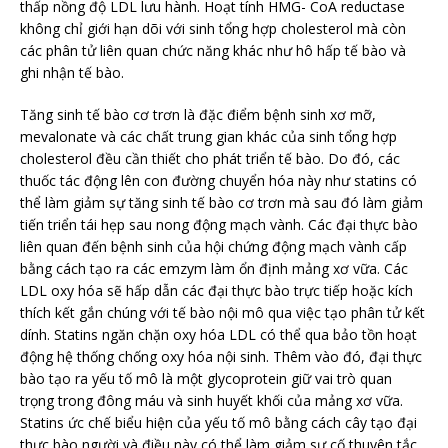
thấp nồng độ LDL lưu hành. Hoạt tính HMG- CoA reductase
không chỉ giới hạn dõi với sinh tổng hợp cholesterol mà còn
các phân tử liên quan chức năng khác như hô hấp tế bào và
ghi nhận tế bào.
Tăng sinh tế bào cơ trơn là đặc điểm bệnh sinh xơ mỡ,
mevalonate và các chất trung gian khác của sinh tổng hợp
cholesterol đều cần thiết cho phát triển tế bào. Do đó, các
thuốc tác động lên con đường chuyển hóa này như statins có
thể làm giảm sự tăng sinh tế bào cơ trơn mà sau đó làm giảm
tiến triển tái hẹp sau nong động mạch vành. Các đại thực bào
liên quan đến bệnh sinh của hội chứng động mạch vành cấp
bằng cách tạo ra các emzym làm ổn định mảng xơ vữa. Các
LDL oxy hóa sẽ hấp dẫn các đại thực bào trực tiếp hoặc kích
thích kết gắn chúng với tế bào nội mô qua việc tạo phân tử kết
dính. Statins ngăn chặn oxy hóa LDL có thể qua bảo tồn hoạt
động hệ thống chống oxy hóa nội sinh. Thêm vào đó, đại thực
bào tạo ra yếu tố mô là một glycoprotein giữ vai trò quan
trọng trong đông máu và sinh huyết khối của mảng xơ vữa.
Statins ức chế biểu hiện của yếu tố mô bằng cách cây tạo đại
thực bào người và điều này có thể làm giảm sự cố thuyên tắc.