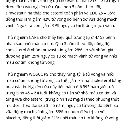
động mạch vành và nồng độ cholesterol máu 213 – 310 mg/dl
được đưa vào nghiên cứu. Qua hơn 5 năm theo dõi,
simvastatin hạ thấp cholesterol toàn phần và LDL 25 – 35%
đồng thời làm giảm 42% tử vong do bệnh xơ vữa động mạch
vành. Ngoài ra còn giảm 37% nguy cơ tái thông mạch vành.
Thử nghiệm CARE cho thấy hiệu quả tương tự ở 4.158 bệnh
nhân sau nhồi máu cơ tim. Qua 5 năm theo dõi, nồng độ
cholesterol ở nhóm pravastatin giảm 28% so với nhóm giả
dược và giảm 25% nguy cơ sự cố mạch vành tử vong và nhồi
máu cơ tim không tử vong.
Thử nghiệm WOSCOPS cho thấy rằng, tỷ lệ tử vong và nhồi
máu cơ tim không tử vong có thể giảm khi hạ cholesterol bằng
pravastatin. Nghiên cứu này tiến hành ở 6.595 nam giới tuổi
trung bình 45 – 64 tuổi, không có tiền sử nhồi máu cơ tim và
tăng vừa cholesterol (trung bình 192 mg/dl) theo phương thức
mù đôi. Theo dõi sau 3 – 5 năm, nguy cơ tử vong do bệnh xơ
vữa động mạch vành giảm 33% ở nhóm điều trị so với
placebo, đồng thời giảm 31% nhồi máu cơ tim không tử vong.