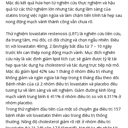
Mặc dù kết quả hứa hẹn từ nghiên cứu thực nghiệm và hậu
quả từ các thử nghiệm lớn nhưng tác dụng lâm sàng của
statins trong việc ngăn ngừa và làm chậm tiến trình tái hẹp sau
nong động mạch vành thành công vẫn chưa rõ.
Thử nghiệm lovastatin restenosis (LRT) là nghiên cứu tiền cứu,
đa trung tâm, mù đôi, có đối chứng và chọn ngẫu nhiên. Điều
trị với lovastatin 40mg, 2 lần/ngày bắt đầu từ 7 – 10 ngày
trước khi can thiệp nong động mạch vành. Mục đích nghiên
cứu này là xác định giảm lipid tích cực sẽ giảm được tỷ lệ tái
hẹp qua tác dụng hạ cholesterol và tác dụng trực tiếp nội mô.
Mặc dù giảm lipid 42% sau 1 tháng ở nhóm điều trị nhưng
không giảm và ngăn ngừa tái hẹp trong 6 tháng đầu theo dõi.
Bệnh nhân của cả 2 nhóm điều trị lovastatin và placebo đều
tương tự về lâm sàng và xét nghiệm. Giảm đường kính lòng
mạch vành trung bình 6 411% ở nhóm điều trị so với 6.311% ở
nhóm placebo.
Trong thử nghiệm đầu tiên của một số chuyên gia điều trị 157
bệnh nhân với lovastatin thêm vào trong điều trị thông
thường. Nồng độ cholesterol giảm rõ rệt ở nhóm điều trị
lovastatin (từ 21.249 còn 17.541mg/dl). Người ta ghi nhận tái