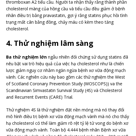
thromboxan A2 tiểu cầu. Người ta nhận thấy rằng thành phần
cholesterol màng của hồng cầu và tiểu cầu đều giảm ở bệnh
nhân điều trị bằng pravastatin, gợi ý rằng statins phục hồi tình
trạng mất cân bằng đồng, chảy máu có kèm theo tăng
cholesterol.
4. Thử nghiệm lâm sàng
Ba thử nghiệm lớn
ngẫu nhiên đối chứng sử dụng statins đã
nêu bật vai trò hiệu quả của việc hạ cholesterol như là chiến
lược giảm nguy cơ nhằm ngăn ngừa bệnh xơ vữa động mạch
vành. Các nghiên cứu này bao gồm các thử nghiệm the West
of Scotland Coronary Prevention Study (WOSCOPS)) va the
Scandinavian Simvastatin Survival Study (4S) và Cholesterol
and Recurrent Events (CARE) Trial.
Thử nghiệm 4S là thử nghiệm đặt nền móng mà nó thay đổi
mô hình điều trị bệnh xơ vữa động mạch vành mà nó cho thấy
hạ cholesterol có thể làm giảm rõ rệt tỷ lệ tử vong do bệnh xơ
vữa động mạch vành. Toàn bộ 4.444 bệnh nhân Bệnh xơ vữa