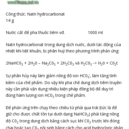
Công thức: Natri hydrocarbonat
14 g
Nước cất để pha thuốc tiêm vđ. 1000 ml
Natri hydrocarbonat trong dung dịch nước, dưới tác động của
nhiệt khi tiệt khuẩn, bị phân huỷ theo phương trình phản ứng:
2NaHC0
+ 2H
0 – Na
C0
+ 2H
C0
và H
C0
-> H
0 + C0
t
3
2
2
3
2
3
2
3
2
2
Sự phân hủy này làm giảm nồng độ ion HC0
‘, làm tăng tính
3
kiềm của chế phẩm. Do vậy khi pha chế dung dịch tiêm truyền
này cần phải vận dụng nhiều biện pháp đồng bộ để duy trì
đúng hàm lượng ion HC0
trong chế phẩm.
3
Để phản ứng trên chạy theo chiều từ phải qua trái (tức là để
giữ cho được chất tồn tại dưới dạng NaHC0
) phải tăng nồng
3
độ C0
trong dung dịch bằng cách sục khí C0
trước khi đóng
2
2
chai hoặc tạo C0
nội sinh bằng cách cho acid hydrocloric phản