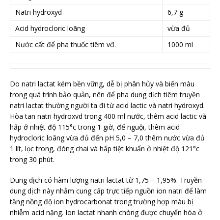
Natri hydroxyd
6,7 g
Acid hydrocloric loãng
vừa đủ
Nước cất để pha thuốc tiêm vđ.
1000 ml
Do natri lactat kém bền vững, dễ bị phân hủy và biến màu
trong quá trình bảo quản, nên để pha dung dịch tiêm truyền
natri lactat thường người ta đi từ acid lactic và natri hydroxyd.
Hòa tan natri hydroxvd trong 400 ml nước, thêm acid lactic và
hấp ở nhiệt độ 115°c trong 1 giờ, để nguội, thêm acid
hydrocloric loãng vừa đủ đến pH 5,0 – 7,0 thêm nước vừa đủ
1 lít, lọc trong, đóng chai và hấp tiệt khuẩn ở nhiệt độ 121°c
trong 30 phút.
Dung dịch có hàm lượng natri lactat từ 1,75 – 1,95%. Truyền
dung dịch này nhằm cung cấp trực tiếp nguồn ion natri để làm
tăng nồng độ ion hydrocarbonat trong trường hợp màu bị
nhiễm acid nặng. Ion lactat nhanh chóng được chuyển hóa ở