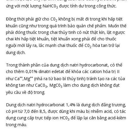
2
ứng với một lượng NaHC0
được tính dư trong công thức.
3
Đồng thời phải giữ cho C0
không bị mất đi trong khi hấp tiệt
2
khuẩn cũng như trong quá trình bảo quản chế phẩm. Muốn thế
phải đóng thuốc trong chai thủy tinh có nút thật kín, lật ngược
chai khi hấp tiệt khuẩn, tiệt khuẩn xong phải để cho thuốc
nguội mới lấy ra, lắc mạnh chai thuốc để C0
hòa tan trở lại
2
dung dịch.
Trong thành phần của dung dịch natri hydrocarbonat, có thể
cho thêm 0,01% dinatri edetat để khóa các cation hóa trị II
++
++
như Ca
,Mg
(nhả ra từ bao bì thủy tinh) tránh tạo ra các tủa
không tan như CaC0
, MgC0
làm cho dung dịch không đạt
3
3
yêu cầu về độ trong.
Dung dịch natri hydrocarbonat 1,4% là dung dịch đẳng trương,
có pH từ 7,0 đến 8,5, được dùng khi màu bị nhiễm acid, có tác
dụng cung cấp trực tiếp ion HC0
để lập lại cân bằng acid-kiềm
3
trong máu.