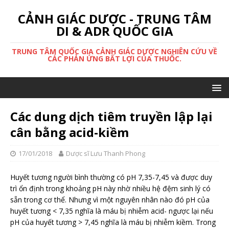
CẢNH GIÁC DƯỢC - TRUNG TÂM
DI & ADR QUỐC GIA
TRUNG TÂM QUỐC GIA CẢNH GIÁC DƯỢC NGHIÊN CỨU VỀ
CÁC PHẢN ỨNG BẤT LỢI CỦA THUỐC.
Các dung dịch tiêm truyền lập lại
cân bằng acid-kiềm
17/01/2018
Dược sĩ Lưu Thanh Phong
Huyết tương người bình thường có pH 7,35-7,45 và được duy
trì ổn định trong khoảng pH này nhờ nhiều hệ đệm sinh lý có
sẵn trong cơ thể. Nhưng vì một nguyên nhân nào đó pH của
huyết tương < 7,35 nghĩa là máu bị nhiễm acid- ngược lại nếu
pH của huyết tương > 7,45 nghĩa là máu bị nhiễm kiềm. Trong