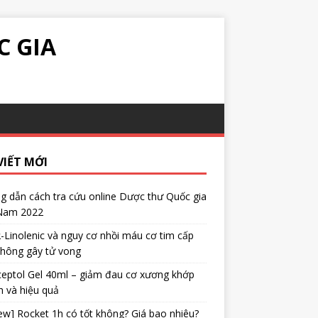
C GIA
VIẾT MỚI
 dẫn cách tra cứu online Dược thư Quốc gia
 Nam 2022
α-Linolenic và nguy cơ nhồi máu cơ tim cấp
không gây tử vong
eptol Gel 40ml – giảm đau cơ xương khớp
 và hiệu quả
ew] Rocket 1h có tốt không? Giá bao nhiêu?