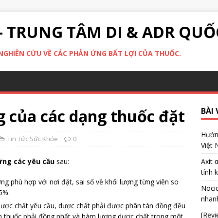
- TRUNG TÂM DI & ADR QUỐ
GHIÊN CỨU VỀ CÁC PHẢN ỨNG BẤT LỢI CỦA THUỐC.
g của các dạng thuốc đặt
BÀI 
Hướng
Tin Tức Sức Khỏe
0
Việt
ứng các yêu cầu
sau:
Axit 
tính 
ợng phù hợp với nơi đặt, sai số về khối lượng từng viên so
Nocic
 5%.
nhanh
dược chất yêu cầu, dược chất phải được phân tán đồng đều
[Revi
ên thuốc phải đồng nhất và hàm lượng dược chất trong một