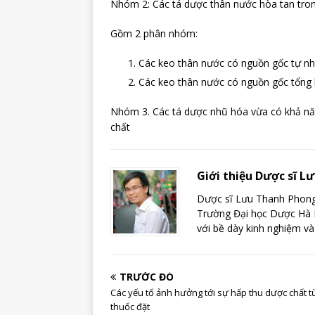
Nhóm 2: Các tá dược thân nước hòa tan tron
Gồm 2 phân nhóm:
Các keo thân nước có nguồn gốc tự nhi
Các keo thân nước có nguồn gốc tổng h
Nhóm 3. Các tá dược nhũ hóa vừa có khả nă
chất
Giới thiệu Dược sĩ 
Dược sĩ Lưu Thanh Phong 
Trường Đại học Dược Hà N
với bề dày kinh nghiệm và
TRƯỚC ĐÓ
Các yếu tố ảnh hưởng tới sự hấp thu dược chất t
thuốc đặt