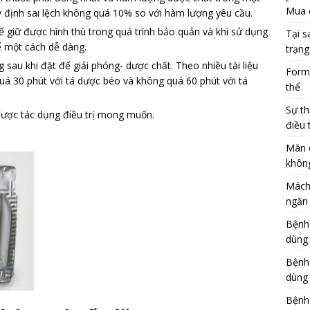
Mua 
 định sai lệch không quá 10% so với hàm lượng yêu cầu.
ể giữ được hình thù trong quá trình bảo quản và khi sử dụng
Tại s
ể một cách dễ dàng.
trạng
sau khi đặt để giải phóng- dược chất. Theo nhiều tài liệu
Formu
uá 30 phút với tá dược béo và không quá 60 phút với tá
thể
Sự th
ặt và gây được tác dụng điều trị mong muốn.
điều 
Mãn 
khôn
Mách
ngăn 
Bệnh
dùng
Bệnh
dùng 
Bệnh