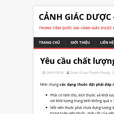
CẢNH GIÁC DƯỢC 
TRUNG TÂM QUỐC GIA CẢNH GIÁC DƯỢC N
TRANG CHỦ
GIỚI THIỆU
LIÊN HỆ
Yêu cầu chất lượn
28/01/2018
Dược sĩ Lưu Thanh Phong
Nhìn chung
các dạng thuốc đặt phải đáp 
Phải có hình thù, kích thước và khối lư
với khối lượng trung bình không quá ±
Mỗi viên thuốc phải chứa đựng lượng 
trong toàn viên thuốc, mặt cắt của vi