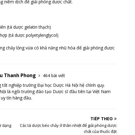
g niêm dịch để giải phóng dược chất.
ên (tá dược gelatin thạch)
ợp (tá dược polyetylenglycol)
ng chảy lỏng vừa có khả năng nhũ hóa để giải phóng được
Lưu Thanh Phong
464 bài viết
tốt nghiệp trường Đại học Dược Hà Nội hệ chính quy.
ội là ngôi trường đào tạo Dược sĩ đầu tiên tại Việt Nam
 uy tín hàng đầu.
TIẾP THEO
ừ dạng
Các tá dược béo chảy ở thân nhiệt để giải phóng dược
chất của thuốc đặt