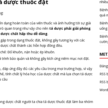
tá dược thuốc đặt
nhiề
Bệnh
ng:
quá 
iến dạng hoàn toàn của viên thuốc và ảnh hưởng tới sự giải
Bệnh
 trò quan trọng như vậy cho nên
tá dược phải giải phóng
uống 
 dược chất hấp thu dễ dàng
.
Bệnh
y gặp trong dạng thuốc đặt, không gây tương kỵ với các
cườn
c dược chất thành các hỗn hợp đồng đều.
 chế: Đổ khuôn, nặn hoặc ép khuôn.
MET
á trình bảo quản và không gây kích ứng niêm mạc nơi đặt.
Đăng
, đáp ứng đầy đủ các yêu cầu trong mọi trường hợp, vì vậy
hế, tính chất lý hóa học của dược chất mà lựa chọn tá dược
RSS b
u cầu
RSS b
Word
óng dược chất người ta chia tá dược thuốc đặt làm ba nhóm