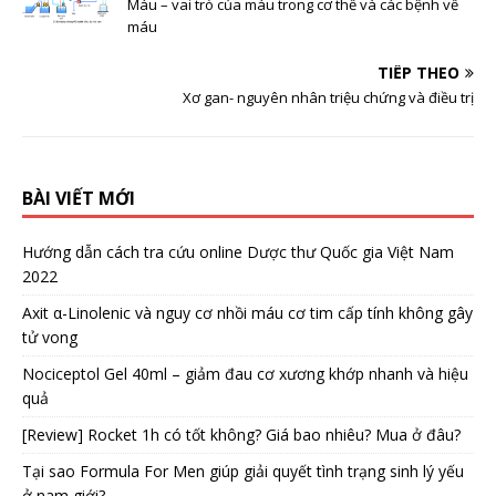
Máu – vai trò của máu trong cơ thể và các bệnh về
máu
TIẾP THEO
Xơ gan- nguyên nhân triệu chứng và điều trị
BÀI VIẾT MỚI
Hướng dẫn cách tra cứu online Dược thư Quốc gia Việt Nam
2022
Axit α-Linolenic và nguy cơ nhồi máu cơ tim cấp tính không gây
tử vong
Nociceptol Gel 40ml – giảm đau cơ xương khớp nhanh và hiệu
quả
[Review] Rocket 1h có tốt không? Giá bao nhiêu? Mua ở đâu?
Tại sao Formula For Men giúp giải quyết tình trạng sinh lý yếu
ở nam giới?