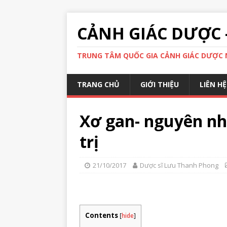
CẢNH GIÁC DƯỢC 
TRUNG TÂM QUỐC GIA CẢNH GIÁC DƯỢC N
TRANG CHỦ
GIỚI THIỆU
LIÊN HỆ
Xơ gan- nguyên nh
trị
21/10/2017
Dược sĩ Lưu Thanh Phong
Contents
[
hide
]