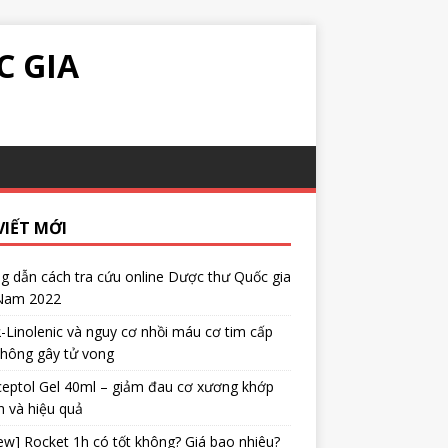
C GIA
VIẾT MỚI
 dẫn cách tra cứu online Dược thư Quốc gia
 Nam 2022
α-Linolenic và nguy cơ nhồi máu cơ tim cấp
không gây tử vong
eptol Gel 40ml – giảm đau cơ xương khớp
 và hiệu quả
ew] Rocket 1h có tốt không? Giá bao nhiêu?