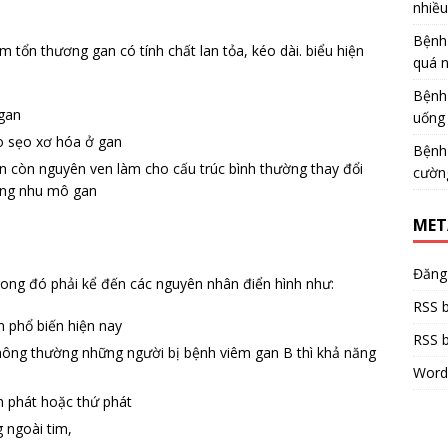
nhiề
Bệnh
m tổn thương gan có tính chất lan tỏa, kéo dài. biểu hiện
quá 
Bệnh
 gan
uống 
o sẹo xơ hóa ở gan
Bệnh
an còn nguyên ven làm cho cấu trúc bình thường thay đổi
cườn
rong nhu mô gan
MET
Đăng
rong đó phải kể đến các nguyên nhân điển hình như:
RSS b
 phổ biến hiện nay
RSS b
thông thường những người bị bệnh viêm gan B thì khả năng
Word
n phát hoặc thứ phát
 ngoài tim,