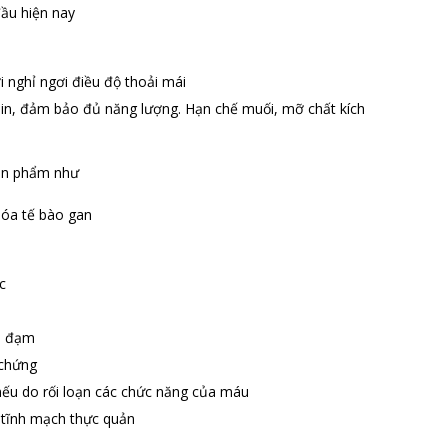
đầu hiện nay
 nghỉ ngơi điều độ thoải mái
min, đảm bảo đủ năng lượng. Hạn chế muối, mỡ chất kích
 sản phẩm như
hóa tế bào gan
c
a đạm
 chứng
u do rối loạn các chức năng của máu
ỡ tĩnh mạch thực quản