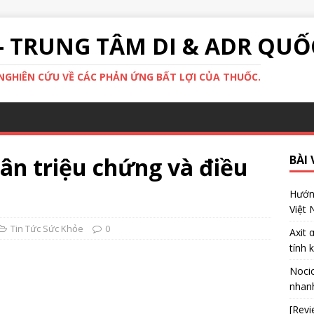
- TRUNG TÂM DI & ADR QUỐ
GHIÊN CỨU VỀ CÁC PHẢN ỨNG BẤT LỢI CỦA THUỐC.
ân triệu chứng và điều
BÀI 
Hướng
Việt
Tin Tức Sức Khỏe
0
Axit 
tính 
Nocic
nhanh
[Revi