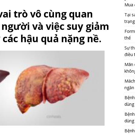
Mua 
vai trò vô cùng quan
Tại s
trạng
 người và việc suy giảm
Formu
 các hậu quả nặng nề.
thể
Sự th
điều 
Mãn 
khôn
Mách
ngăn 
Bệnh
dùng
Bệnh
dùng 
Bệnh