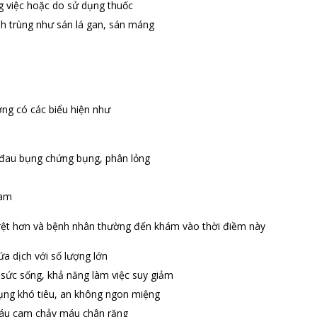
g việc hoặc do sử dụng thuốc
nh trùng như sán lá gan, sán máng
ờng có các biểu hiện như
y đau bụng chứng bụng, phân lỏng
cam
õ rệt hơn và bệnh nhân thường đến khám vào thời điềm này
a dịch với số lượng lớn
u sức sống, khả năng làm việc suy giảm
bụng khó tiêu, an không ngon miệng
máu cam chảy máu chân răng