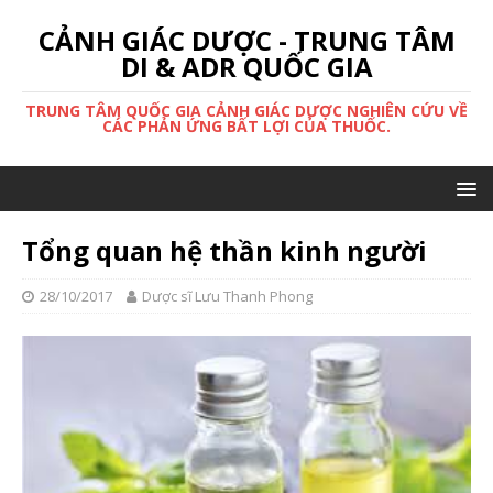
CẢNH GIÁC DƯỢC - TRUNG TÂM
DI & ADR QUỐC GIA
TRUNG TÂM QUỐC GIA CẢNH GIÁC DƯỢC NGHIÊN CỨU VỀ
CÁC PHẢN ỨNG BẤT LỢI CỦA THUỐC.
Tổng quan hệ thần kinh người
28/10/2017
Dược sĩ Lưu Thanh Phong