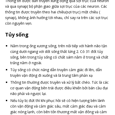
Thông tin được dẫn truyền xung động qua sợi trục của neuron
và qua synap( bộ phận giao giữa sợi trục của các neuron. Các
thông tin được truyền theo hai chiều(sợi trục) một chiều (
synap), không ảnh hưởng tới nhau, chỉ say ra trên các sợi trục
còn nguyên vẹn.
Tủy sống
Nằm trong ống xương sống, trên nối tiếp với hành não tận
cùng dưới ngang với dốt sống thắt lứng 2. Có 31 đốt tủy
sống, bên trong tủy sống có chất sám nằm ở trong và chất
trấng nằm ở ngoài.
Tủy sống có chức năng dẫn truyền cảm giác đi lên, dẫn
truyền vận động đi xuống và là trung tâm phản xạ
Thông tin thường được truyền và xử lý bắt chéo. Tức là các
cơ quan vận động bên trái được điều khiển bởi bán cầu đại
não phải và ngược lại.
Nếu tủy bị đứt thì khi phục hồi sẽ có hiện tượng bên lành
còn vận động và cảm giác sâu, mất cảm giác đau và cảm
giác nóng lạnh, còn bên tổn thương mất vận đông và cảm