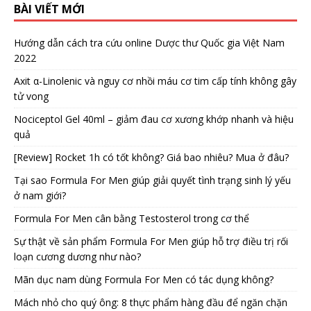
BÀI VIẾT MỚI
Hướng dẫn cách tra cứu online Dược thư Quốc gia Việt Nam
2022
Axit α-Linolenic và nguy cơ nhồi máu cơ tim cấp tính không gây
tử vong
Nociceptol Gel 40ml – giảm đau cơ xương khớp nhanh và hiệu
quả
[Review] Rocket 1h có tốt không? Giá bao nhiêu? Mua ở đâu?
Tại sao Formula For Men giúp giải quyết tình trạng sinh lý yếu
ở nam giới?
Formula For Men cân bằng Testosterol trong cơ thể
Sự thật về sản phẩm Formula For Men giúp hỗ trợ điều trị rối
loạn cương dương như nào?
Mãn dục nam dùng Formula For Men có tác dụng không?
Mách nhỏ cho quý ông: 8 thực phẩm hàng đầu để ngăn chặn