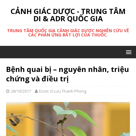
CẢNH GIÁC DƯỢC - TRUNG TÂM
DI & ADR QUỐC GIA
TRUNG TÂM QUỐC GIA CẢNH GIÁC DƯỢC NGHIÊN CỨU VỀ
CÁC PHẢN ỨNG BẤT LỢI CỦA THUỐC.
Bệnh quai bị – nguyên nhân, triệu
chứng và điều trị
28/10/2017
Dược sĩ Lưu Thanh Phong