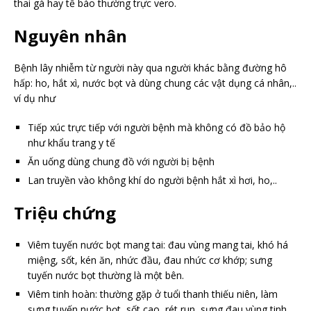
thai gà hay tế bào thường trực vero.
Nguyên nhân
Bệnh lây nhiễm từ người này qua người khác bằng đường hô
hấp: ho, hắt xì, nước bọt và dùng chung các vật dụng cá nhân,..
ví dụ như
Tiếp xúc trực tiếp với người bệnh mà không có đồ bảo hộ
như khẩu trang y tế
Ăn uống dùng chung đồ với người bị bệnh
Lan truyền vào không khí do người bệnh hắt xì hơi, ho,..
Triệu chứng
Viêm tuyến nước bọt mang tai: đau vùng mang tai, khó há
miệng, sốt, kén ăn, nhức đầu, đau nhức cơ khớp; sưng
tuyến nước bọt thường là một bên.
Viêm tinh hoàn: thường gặp ở tuổi thanh thiếu niên, làm
sưng tuyến nước bọt, sốt cao, rét run, sưng đau vùng tinh