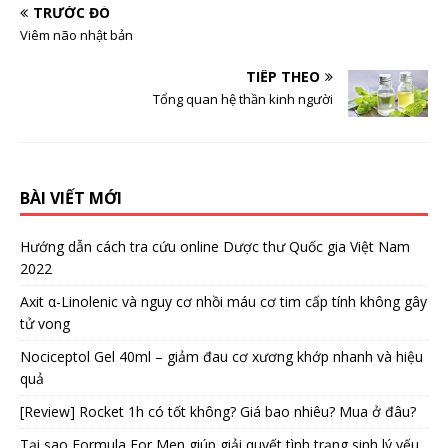
TRƯỚC ĐÓ
Viêm não nhật bản
TIẾP THEO
Tổng quan hệ thần kinh người
BÀI VIẾT MỚI
Hướng dẫn cách tra cứu online Dược thư Quốc gia Việt Nam
2022
Axit α-Linolenic và nguy cơ nhồi máu cơ tim cấp tính không gây
tử vong
Nociceptol Gel 40ml – giảm đau cơ xương khớp nhanh và hiệu
quả
[Review] Rocket 1h có tốt không? Giá bao nhiêu? Mua ở đâu?
Tại sao Formula For Men giúp giải quyết tình trạng sinh lý yếu