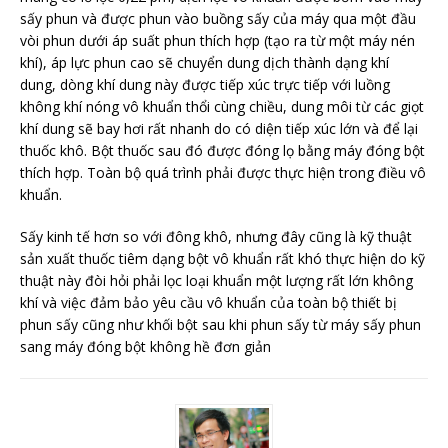
sấy phun và được phun vào buồng sấy của máy qua một đầu
vòi phun dưới áp suất phun thích hợp (tạo ra từ một máy nén
khí), áp lực phun cao sẽ chuyển dung dịch thành dạng khí
dung, dòng khí dung này được tiếp xúc trực tiếp với luồng
không khí nóng vô khuẩn thổi cùng chiều, dung môi từ các giọt
khí dung sẽ bay hơi rất nhanh do có diện tiếp xúc lớn và để lại
thuốc khô. Bột thuốc sau đó được đóng lọ bằng máy đóng bột
thích hợp. Toàn bộ quá trình phải được thực hiện trong điều vô
khuẩn.
Sấy kinh tế hơn so với đông khô, nhưng đây cũng là kỹ thuật
sản xuất thuốc tiêm dạng bột vô khuẩn rất khó thực hiện do kỹ
thuật này đòi hỏi phải lọc loại khuẩn một lượng rất lớn không
khí và việc đảm bảo yêu cầu vô khuẩn của toàn bộ thiết bị
phun sấy cũng như khối bột sau khi phun sấy từ máy sấy phun
sang máy đóng bột không hề đơn giản