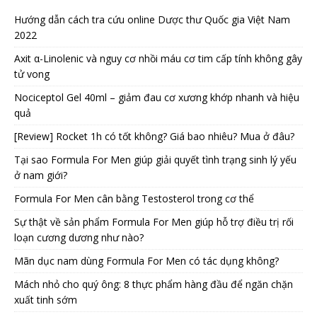
Hướng dẫn cách tra cứu online Dược thư Quốc gia Việt Nam
2022
Axit α-Linolenic và nguy cơ nhồi máu cơ tim cấp tính không gây
tử vong
Nociceptol Gel 40ml – giảm đau cơ xương khớp nhanh và hiệu
quả
[Review] Rocket 1h có tốt không? Giá bao nhiêu? Mua ở đâu?
Tại sao Formula For Men giúp giải quyết tình trạng sinh lý yếu
ở nam giới?
Formula For Men cân bằng Testosterol trong cơ thể
Sự thật về sản phẩm Formula For Men giúp hỗ trợ điều trị rối
loạn cương dương như nào?
Mãn dục nam dùng Formula For Men có tác dụng không?
Mách nhỏ cho quý ông: 8 thực phẩm hàng đầu để ngăn chặn
xuất tinh sớm