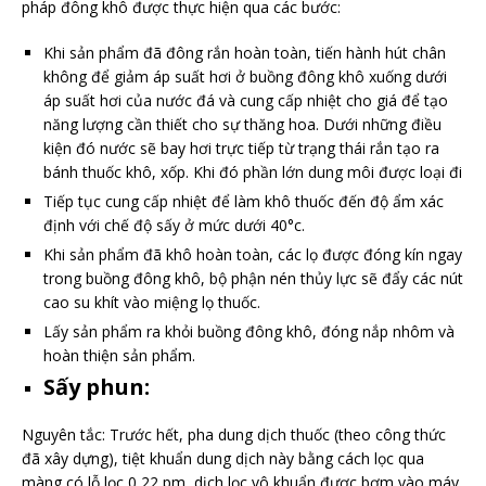
pháp đông khô được thực hiện qua các bước:
Khi sản phẩm đã đông rắn hoàn toàn, tiến hành hút chân
không để giảm áp suất hơi ở buồng đông khô xuống dưới
áp suất hơi của nước đá và cung cấp nhiệt cho giá để tạo
năng lượng cần thiết cho sự thăng hoa. Dưới những điều
kiện đó nước sẽ bay hơi trực tiếp từ trạng thái rắn tạo ra
bánh thuốc khô, xốp. Khi đó phần lớn dung môi được loại đi
Tiếp tục cung cấp nhiệt để làm khô thuốc đến độ ẩm xác
định với chế độ sấy ở mức dưới 40°c.
Khi sản phẩm đã khô hoàn toàn, các lọ được đóng kín ngay
trong buồng đông khô, bộ phận nén thủy lực sẽ đẩy các nút
cao su khít vào miệng lọ thuốc.
Lấy sản phẩm ra khỏi buồng đông khô, đóng nắp nhôm và
hoàn thiện sản phẩm.
Sấy phun:
Nguyên tắc: Trước hết, pha dung dịch thuốc (theo công thức
đã xây dựng), tiệt khuẩn dung dịch này bằng cách lọc qua
màng có lỗ lọc 0,22 pm, dịch lọc vô khuẩn được bơm vào máy