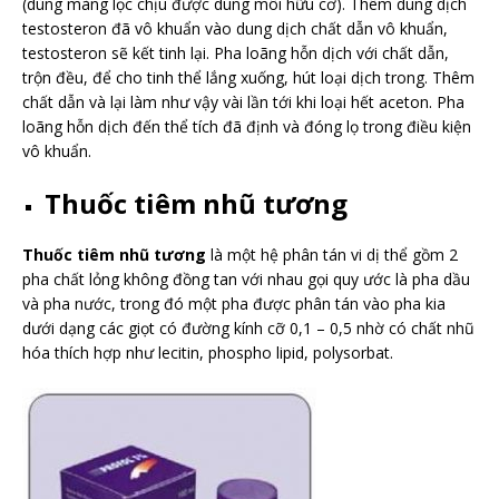
(dùng màng lọc chịu được dung môi hữu cơ). Thêm dung dịch
testosteron đã vô khuẩn vào dung dịch chất dẫn vô khuẩn,
testosteron sẽ kết tinh lại. Pha loãng hỗn dịch với chất dẫn,
trộn đều, để cho tinh thể lắng xuống, hút loại dịch trong. Thêm
chất dẫn và lại làm như vậy vài lần tới khi loại hết aceton. Pha
loãng hỗn dịch đến thể tích đã định và đóng lọ trong điều kiện
vô khuẩn.
Thuốc tiêm nhũ tương
Thuốc tiêm nhũ tương
là một hệ phân tán vi dị thể gồm 2
pha chất lỏng không đồng tan với nhau gọi quy ước là pha dầu
và pha nước, trong đó một pha được phân tán vào pha kia
dưới dạng các giọt có đường kính cỡ 0,1 – 0,5 nhờ có chất nhũ
hóa thích hợp như lecitin, phospho lipid, polysorbat.