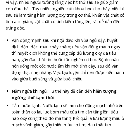
Vì vậy, nhiều người tưởng rằng việc hít thở sâu sẽ giúp giảm
cơn đau thắt. Tuy nhiên, nghiên cứu khoa học cho thấy, việc hít
sâu sẽ làm tăng hàm lượng oxy trong cơ thể, khiến vật chất có
tính acid giảm, vật chất có tính kiềm tăng lên, rất dễ dẫn đến
trúng độc.
Vận động mạnh sau khi ngủ dậy: Khi vừa ngủ dậy, huyết
dịch đậm đặc, máu chảy chậm; nếu vận động mạnh ngay
thì huyết dịch không thể cung cấp đủ lượng oxy đã tiêu
hao, gây đau thắt tim hoặc tắc nghẽn cơ tim. Bệnh nhân
nên uống một cốc nước ấm khi mới tỉnh dậy, sau đó vận
động thật nhẹ nhàng. Việc tập luyện chỉ nên được tiến hành
vào giữa buổi sáng và giữa buổi chiều.
Nằm ngửa khi ngủ: Tư thế này dễ dẫn đến
hiện tượng
ngừng thở tạm thời
.
Tắm nước lạnh: Nước lạnh sẽ làm cho động mạch nhỏ trên
toàn thân co lại, lực bơm máu của tim cần tăng lên, tiêu
hao oxy cũng theo đó mà tăng. Kết quả là lưu lượng máu ở
mạch vành giảm, gây thiếu máu cơ tim, đau thắt tim.