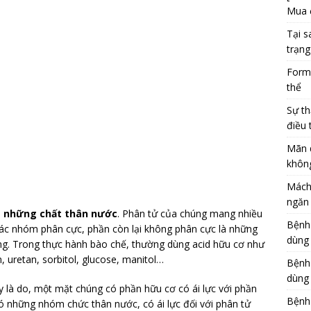
Mua 
Tại s
trạng
Formu
thể
Sự th
điều 
Mãn 
khôn
Mách
ngăn 
à
những chất thân nước
. Phân tử của chúng mang nhiều
Bệnh
ác nhóm phân cực, phần còn lại không phân cực là những
dùng
. Trong thực hành bào chế, thường dùng acid hữu cơ như
yrin, uretan, sorbitol, glucose, manitol…
Bệnh
dùng 
 là do, một mặt chúng có phần hữu cơ có ái lực với phần
Bệnh
ó những nhóm chức thân nước, có ái lực đối với phân tử