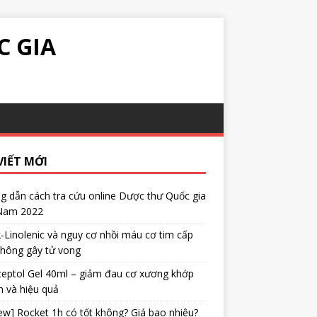
C GIA
VIẾT MỚI
 dẫn cách tra cứu online Dược thư Quốc gia
 Nam 2022
α-Linolenic và nguy cơ nhồi máu cơ tim cấp
không gây tử vong
eptol Gel 40ml – giảm đau cơ xương khớp
 và hiệu quả
ew] Rocket 1h có tốt không? Giá bao nhiêu?