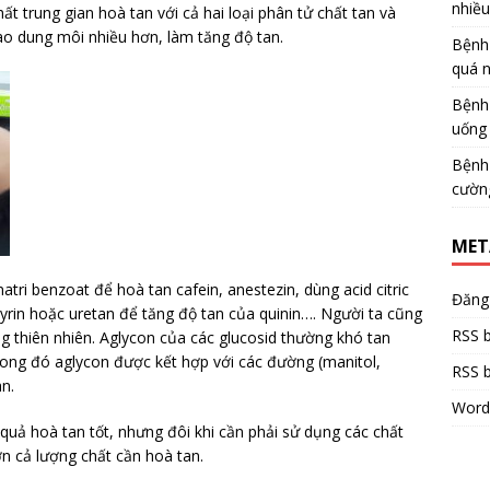
nhiề
t trung gian hoà tan với cả hai loại phân tử chất tan và
vào dung môi nhiều hơn, làm tăng độ tan.
Bệnh
quá 
Bệnh
uống 
Bệnh
cườn
MET
atri benzoat để hoà tan cafein, anestezin, dùng acid citric
Đăng
pyrin hoặc uretan để tăng độ tan của quinin…. Người ta cũng
RSS b
g thiên nhiên. Aglycon của các glucosid thường khó tan
rong đó aglycon được kết hợp với các đường (manitol,
RSS b
an.
Word
uả hoà tan tốt, nhưng đôi khi cần phải sử dụng các chất
hơn cả lượng chất cần hoà tan.