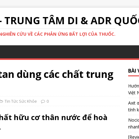
- TRUNG TÂM DI & ADR QUỐ
GHIÊN CỨU VỀ CÁC PHẢN ỨNG BẤT LỢI CỦA THUỐC.
an dùng các chất trung
BÀI 
Hướng
Việt
Tin Tức Sức Khỏe
0
Axit 
tính 
chất hữu cơ thân nước để hoà
Nocic
.
nhanh
[Revi