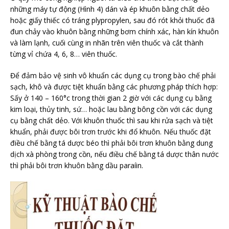
những máy tự động (Hình 4) dán và ép khuôn bằng chất dẻo
hoặc giấy thiếc có tráng plypropylen, sau đó rót khỏi thuốc đã
đun chảy vào khuôn bằng những bơm chính xác, hàn kín khuôn
và làm lạnh, cuối cùng in nhãn trên viên thuốc và cắt thành
từng vỉ chứa 4, 6, 8… viên thuốc.
Để đảm bảo vệ sinh vô khuẩn các dụng cụ trong bào chế phải
sạch, khô và được tiệt khuẩn bằng các phương pháp thích hợp:
Sấy ở 140 – 160°c trong thời gian 2 giờ với các dụng cụ bằng
kim loại, thủy tinh, sứ… hoặc lau bằng bông cồn với các dụng
cụ bằng chất dẻo. Với khuôn thuốc thì sau khi rửa sạch và tiệt
khuẩn, phải được bôi trơn trước khi đổ khuôn. Nếu thuốc đặt
điều chế bằng tá dược béo thì phải bôi trơn khuôn bằng dung
dịch xà phòng trong cồn, nếu điều chế bằng tá dược thân nước
thì phải bôi trơn khuôn bằng dầu paraíin.