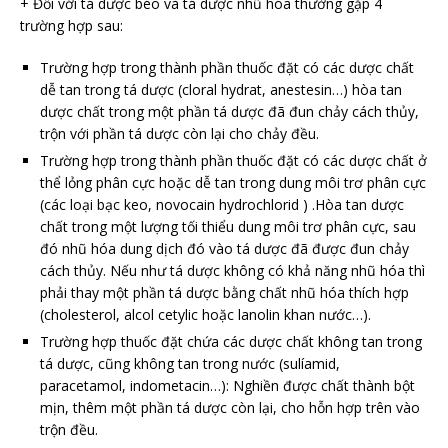
+ Đối với tá dược béo và tá dược nhũ hóa thường gặp 4
trường hợp sau:
Trường hợp trong thành phần thuốc đặt có các dược chất
dễ tan trong tá dược (cloral hydrat, anestesin…) hòa tan
dược chất trong một phần tá dược đã đun chảy cách thủy,
trộn với phần tá dược còn lại cho chảy đều.
Trường hợp trong thành phần thuốc đặt có các dược chất ở
thể lỏng phân cực hoặc dễ tan trong dung môi trơ phân cực
(các loại bạc keo, novocain hydrochlorid ) .Hòa tan dược
chất trong một lượng tối thiểu dung môi trơ phân cực, sau
đó nhũ hóa dung dịch đó vào tá dược đã được đun chảy
cách thủy. Nếu như tá dược không có khả năng nhũ hóa thì
phải thay một phần tá dược bằng chất nhũ hóa thích hợp
(cholesterol, alcol cetylic hoặc lanolin khan nước…).
Trường hợp thuốc đặt chứa các dược chất không tan trong
tá dược, cũng không tan trong nước (sulíamid,
paracetamol, indometacin…): Nghiền được chất thành bột
mịn, thêm một phần tá dược còn lại, cho hỗn hợp trên vào
trộn đều.