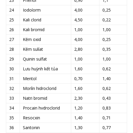
23
Phenol
0,90
1,1
24
Iodoíorm
4,00
0,25
25
Kali clorid
4,50
0,22
26
Kali bromid
1,00
1,00
27
Kẽm oxid
4,00
0,25
28
Kẽm sulíat
2,80
0,35
29
Quinin sulfat
1,00
1,00
30
Lưu huỳnh kết tủa
1,60
0,62
31
Mentol
0,70
1,40
32
Moríìn hidroclorid
1,60
0,62
33
Natri bromid
2,30
0,43
34
Procain hvdroclorid
1,20
0,83
35
Resocxin
1,40
0,71
36
Santonin
1,30
0,77