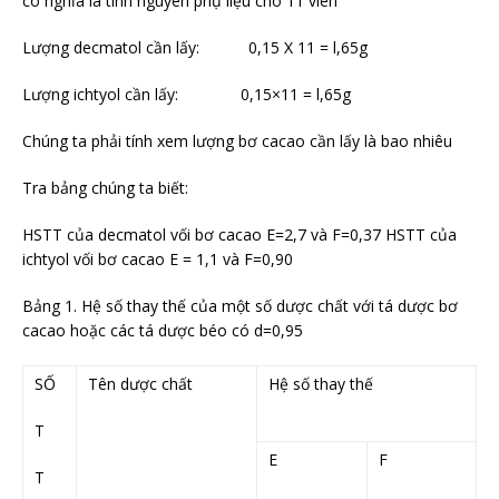
có nghĩa là tính nguyên phụ liệu cho 11 viên
Lượng decmatol cần lấy: 0,15 X 11 = l,65g
Lượng ichtyol cần lấy: 0,15×11 = l,65g
Chúng ta phải tính xem lượng bơ cacao cần lấy là bao nhiêu
Tra bảng chúng ta biết:
HSTT của decmatol vối bơ cacao E=2,7 và F=0,37 HSTT của
ichtyol vối bơ cacao E = 1,1 và F=0,90
Bảng 1. Hệ số thay thế của một số dược chất với tá dược bơ
cacao hoặc các tá dược béo có d=0,95
SỐ
Tên dược chất
Hệ số thay thế
T
E
F
T