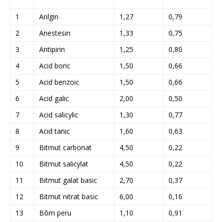
1
Anlgin
1,27
0,79
2
Anestesin
1,33
0,75
3
Antipirin
1,25
0,80
4
Acid boric
1,50
0,66
5
Acid benzoic
1,50
0,66
6
Acid galic
2,00
0,50
7
Acid salicylic
1,30
0,77
8
Acid tanic
1,60
0,63
9
Bitmut carbonat
4,50
0,22
10
Bitmut salicylat
4,50
0,22
11
Bitmut galat basic
2,70
0,37
12
Bitmut nitrat basic
6,00
0,16
13
Bôm peru
1,10
0,91