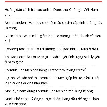
Hướng dẫn cách tra cứu online Dược thư Quốc gia Việt Nam
2022
Axit α-Linolenic và nguy cơ nhồi máu cơ tim cấp tính không gây
tử vong
Nociceptol Gel 40ml – giảm đau cơ xương khớp nhanh và hiệu
quả
[Review] Rocket 1h có tốt không? Giá bao nhiêu? Mua ở đâu?
Tại sao Formula For Men giúp giải quyết tình trạng sinh lý yếu
ở nam giới?
Formula For Men cân bằng Testosterol trong cơ thể
Sự thật về sản phẩm Formula For Men giúp hỗ trợ điều trị rối
loạn cương dương như nào?
Mãn dục nam dùng Formula For Men có tác dụng không?
Mách nhỏ cho quý ông: 8 thực phẩm hàng đầu để ngăn chặn
xuất tinh sớm