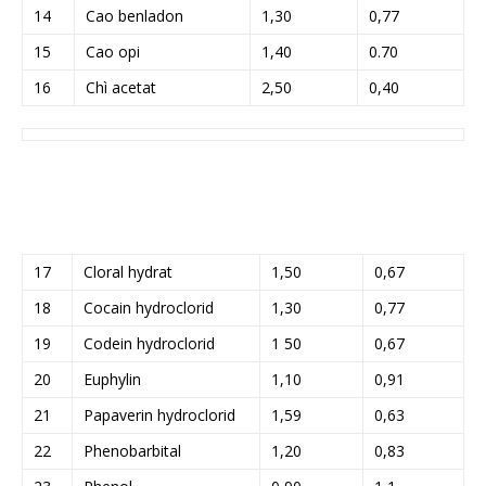
14
Cao benladon
1,30
0,77
15
Cao opi
1,40
0.70
16
Chì acetat
2,50
0,40
17
Cloral hydrat
1,50
0,67
18
Cocain hydroclorid
1,30
0,77
19
Codein hydroclorid
1 50
0,67
20
Euphylin
1,10
0,91
21
Papaverin hydroclorid
1,59
0,63
22
Phenobarbital
1,20
0,83