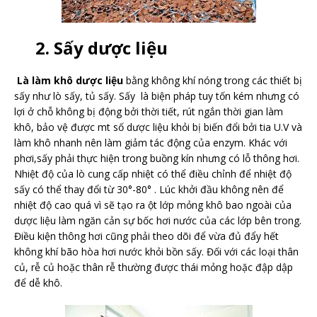
2. Sấy dược liệu
Là làm khô dược liệu
bằng không khí nóng trong các thiết bị
sấy như lò sấy, tủ sấy. Sấy là biện pháp tuy tốn kém nhưng có
lợi ở chỗ không bị động bởi thời tiết, rút ngắn thời gian làm
khô, bảo vệ được mt số dược liệu khỏi bị biến đổi bởi tia U.V và
làm khô nhanh nên làm giảm tác động của enzym. Khác với
phơi,sấy phải thực hiện trong buồng kín nhưng có lỗ thông hơi.
Nhiệt độ của lò cung cấp nhiệt có thể điều chỉnh để nhiệt độ
sấy có thể thay đổi từ 30°-80° . Lúc khởi đầu không nên để
nhiệt độ cao quá vì sẽ tạo ra ột lớp mỏng khô bao ngoài của
dược liệu làm ngăn cản sự bốc hơi nước của các lớp bên trong.
Điều kiện thông hơi cũng phải theo dõi để vừa đủ đẩy hết
không khí bão hòa hơi nước khỏi bồn sấy. Đối với các loại thân
củ, rễ củ hoặc thân rễ thường được thái mỏng hoặc đập dập
để dễ khô.