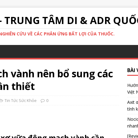
- TRUNG TÂM DI & ADR QUỐ
GHIÊN CỨU VỀ CÁC PHẢN ỨNG BẤT LỢI CỦA THUỐC.
h vành nên bổ sung các
BÀI 
n thiết
Hướng
Việt
Tin Tức Sức Khỏe
0
Axit 
tính 
Nocic
nhanh
xơ vữa động mạch vành cần
[Revi