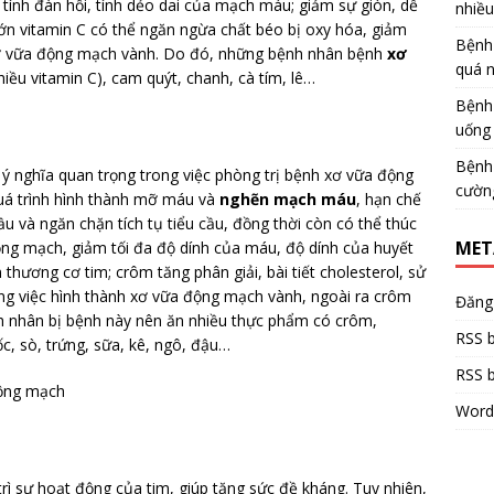
tính đàn hồi, tính dẻo dai của mạch máu; giảm sự giòn, dễ
nhiề
ớn vitamin C có thể ngăn ngừa chất béo bị oxy hóa, giảm
Bệnh
 xơ vữa động mạch vành. Do đó, những bệnh nhân bệnh
xơ
quá 
hiều vitamin C), cam quýt, chanh, cà tím, lê…
Bệnh
uống 
Bệnh
 ý nghĩa quan trọng trong việc phòng trị bệnh xơ vữa động
cườn
quá trình hình thành mỡ máu và
nghẽn mạch máu
, hạn chế
u và ngăn chặn tích tụ tiểu cầu, đồng thời còn có thể thúc
MET
ộng mạch, giảm tối đa độ dính của máu, độ dính của huyết
hương cơ tim; crôm tăng phân giải, bài tiết cholesterol, sử
g việc hình thành xơ vữa động mạch vành, ngoài ra crôm
Đăng
h nhân bị bệnh này nên ăn nhiều thực phẩm có crôm,
RSS b
c, sò, trứng, sữa, kê, ngô, đậu…
RSS b
Word
trì sự hoạt động của tim, giúp tăng sức đề kháng. Tuy nhiên,