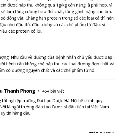
ein được hấp thụ không quá 1g/kg cân nặng là phù hợp, vì
 sẽ làm tăng cường trao đổi chất, tăng gánh nặng cho tim.
ố động vật. Chẳng hạn protein trong số các loại cá thì nên
ừ đậu như đậu đỏ, đậu tương và các chế phẩm từ đậu, vì
ều các protein có lợi.
ượng. Nhu cầu về đường của bệnh nhân chủ yếu được đáp
ười bệnh cần khống chế hấp thụ các loại đường đơn chất và
hẩm có đường nguyên chất và các chế phẩm từ nó.
Lưu Thanh Phong
464 bài viết
tốt nghiệp trường Đại học Dược Hà Nội hệ chính quy.
ội là ngôi trường đào tạo Dược sĩ đầu tiên tại Việt Nam
 uy tín hàng đầu.