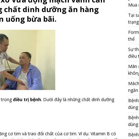
Mua 
ng chất dinh dưỡng ăn hàng
Tại s
n uống bừa bãi.
trạng
Formu
thể
Sự th
điều 
Mãn 
khôn
Mách
ngăn 
t trong
điều trị bệnh
. Dưới đây là những chất dinh dưỡng
Bệnh
dùng
Bệnh
dùng 
năng cơ tim và trao đổi chất của cơ tim. Ví dụ: Vitamin B có
Bệnh