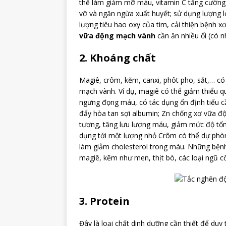
thể làm giảm mỡ máu, vitamin C tăng cường 
vỡ và ngăn ngừa xuất huyết; sử dụng lượng l
lượng tiêu hao oxy của tim, cải thiện bệnh
vữa động mạch vành
cần ăn nhiều ổi (có n
2. Khoáng chất
Magiê, crôm, kẽm, canxi, phôt pho, sắt,… có
mạch vành. Ví dụ, magiê có thể giảm thiểu 
ngưng đọng máu, có tác dụng ổn định tiểu cầ
đẩy hòa tan sợi albumin; Zn chống xơ vữa đ
tương, tăng lưu lượng máu, giảm mức độ tổn t
dụng tới một lượng nhỏ Crôm có thể dự phòn
làm giảm cholesterol trong máu. Những bện
magiê, kẽm như men, thịt bò, các loại ngũ cố
3. Protein
Đây là loại chất dinh dưỡng cần thiết để duy 