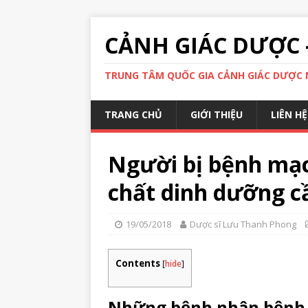
CẢNH GIÁC DƯỢC 
TRUNG TÂM QUỐC GIA CẢNH GIÁC DƯỢC N
TRANG CHỦ
GIỚI THIỆU
LIÊN HỆ
Người bị bệnh mạc
chất dinh dưỡng cầ
19/05/2018
Dược sĩ Lưu Thanh Phong
Contents
[
hide
]
Những bệnh nhân bệnh 