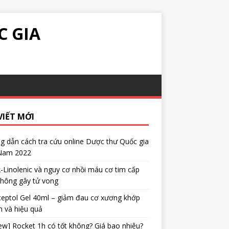
C GIA
VIẾT MỚI
 dẫn cách tra cứu online Dược thư Quốc gia
 Nam 2022
α-Linolenic và nguy cơ nhồi máu cơ tim cấp
không gây tử vong
eptol Gel 40ml – giảm đau cơ xương khớp
 và hiệu quả
ew] Rocket 1h có tốt không? Giá bao nhiêu?