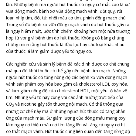
lần. Những bệnh mà người hút thuốc có nguy cơ mắc cao là xơ
vữa động mạch, bệnh xơ vữa động mạch vành, đột quỵ, rối
loạn nhịp tim, đột tử, nhồi máu cơ tim, phình động mạch chủ.
Trong số đó bệnh xơ vữa động mạch vành do hút thuốc gây ra
là nguy hiểm nhất, ước tính chiếm khoảng hơn một nửa trường
hợp tử vong vì bệnh tim do hút thuốc. Không có bằng chứng
chứng minh rằng hút thuốc lá đầu lọc hay các loại khác nhau
của thuốc lá làm giảm được yếu tố nguy cơ.
Các nghiên cứu về sinh lý bệnh đã xác định được cơ chế chung
mà qua đó khói thuốc có thể gây nên bệnh tim mạch. Những
người hút thuốc có tăng nồng độ các bệnh xơ vữa động mạch
vành sản phẩm oxy hóa bao gồm cả cholesterol LDL oxy hóa,
và làm giảm nồng độ của cholesterol HDL, một yếu tố bảo vệ
tim. Những yếu tố này cùng với các ảnh hưởng trực tiếp của
CO
và nicotine gây tổn thương nội mạch. Có thể thông qua
2
những cơ chế này mà ở những người hút thuốc có tăng phản
ứng của mạch máu. Sự giảm lượng của dòng máu mang oxy
làm nguy cơ thiếu máu cơ tim tăng lên và tăng cả nguy cơ bị
co thắt mạch vành. Hút thuốc cũng liên quan đến tăng nồng độ