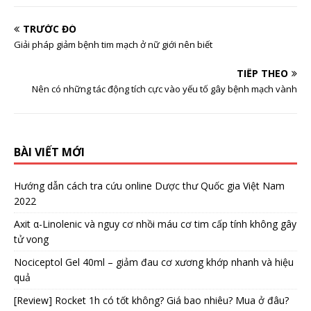
TRƯỚC ĐÓ
Giải pháp giảm bệnh tim mạch ở nữ giới nên biết
TIẾP THEO
Nên có những tác động tích cực vào yếu tố gây bệnh mạch vành
BÀI VIẾT MỚI
Hướng dẫn cách tra cứu online Dược thư Quốc gia Việt Nam
2022
Axit α-Linolenic và nguy cơ nhồi máu cơ tim cấp tính không gây
tử vong
Nociceptol Gel 40ml – giảm đau cơ xương khớp nhanh và hiệu
quả
[Review] Rocket 1h có tốt không? Giá bao nhiêu? Mua ở đâu?