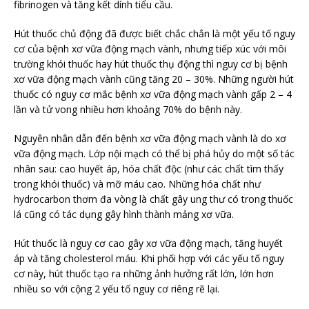
fibrinogen và tăng kết dính tiểu cầu.
Hút thuốc chủ động đã được biết chắc chắn là một yếu tố nguy
cơ của bệnh xơ vữa động mạch vành, nhưng tiếp xúc với môi
trường khói thuốc hay hút thuốc thụ động thì nguy cơ bị bệnh
xơ vữa động mạch vành cũng tăng 20 – 30%. Những người hút
thuốc có nguy cơ mắc bệnh xơ vữa động mạch vành gấp 2 – 4
lần và tử vong nhiều hơn khoảng 70% do bệnh này.
Nguyên nhân dẫn đến bệnh xơ vữa động mạch vành là do xơ
vữa động mạch. Lớp nội mạch có thể bị phá hủy do một số tác
nhân sau: cao huyết áp, hóa chất độc (như các chất tìm thấy
trong khói thuốc) và mỡ máu cao. Những hóa chất như
hydrocarbon thơm đa vòng là chất gây ung thư có trong thuốc
lá cũng có tác dụng gây hình thành mảng xơ vữa.
Hút thuốc là nguy cơ cao gây xơ vữa động mạch, tăng huyết
áp và tăng cholesterol máu. Khi phối hợp với các yếu tố nguy
cơ này, hút thuốc tạo ra những ảnh hưởng rất lớn, lớn hơn
nhiều so với cộng 2 yếu tố nguy cơ riêng rẽ lại.