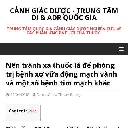
CẢNH GIÁC DƯỢC - TRUNG TÂM
DI & ADR QUỐC GIA
TRUNG TÂM QUỐC GIA CẢNH GIÁC DƯỢC NGHIÊN CỨU VỀ
CÁC PHẢN ỨNG BẤT LỢI CỦA THUỐC.
Nên tránh xa thuốc lá để phòng
trị bệnh xơ vữa động mạch vành
và một số bệnh tim mạch khác
29/04/2018
Dược sĩ Lưu Thanh Phong
Contents
[
hide
]