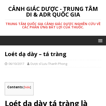
CẢNH GIÁC DƯỢC - TRUNG TÂM
DI & ADR QUỐC GIA
TRUNG TÂM QUỐC GIA CẢNH GIÁC DƯỢC NGHIÊN CỨU VỀ
CÁC PHẢN ỨNG BẤT LỢI CỦA THUỐC.
Loét dạ dày – tá tràng
06/10/2017
Dược sĩ Lưu Thanh Phong
Contents
[
hide
]
Loét dạ dày tá tràng là