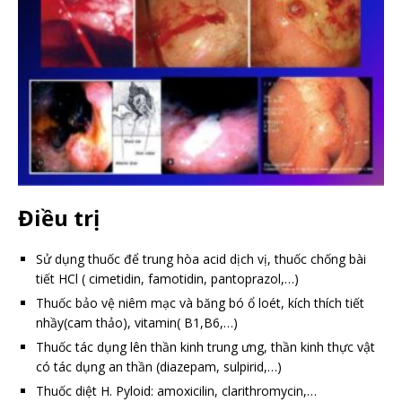
Điều trị
Sử dụng thuốc để trung hòa acid dịch vị, thuốc chống bài
tiết HCl ( cimetidin, famotidin, pantoprazol,…)
Thuốc bảo vệ niêm mạc và băng bó ổ loét, kích thích tiết
nhầy(cam thảo), vitamin( B1,B6,…)
Thuốc tác dụng lên thần kinh trung ưng, thần kinh thực vật
có tác dụng an thần (diazepam, sulpirid,…)
Thuốc diệt H. Pyloid: amoxicilin, clarithromycin,…