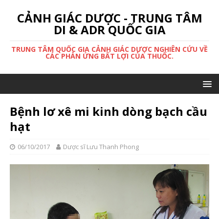
CẢNH GIÁC DƯỢC - TRUNG TÂM
DI & ADR QUỐC GIA
TRUNG TÂM QUỐC GIA CẢNH GIÁC DƯỢC NGHIÊN CỨU VỀ
CÁC PHẢN ỨNG BẤT LỢI CỦA THUỐC.
Bệnh lơ xê mi kinh dòng bạch cầu
hạt
06/10/2017
Dược sĩ Lưu Thanh Phong