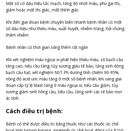
Một số có dấu hiệu tắc mạch, tăng độ nhớt máu, phù gai thị,
giảm hoặc mất thị giác, mất thính giác
Khi đến giai đoạn bệnh chuyển biến nhanh bệnh nhân có một
số dấu hiệu như thiếu máu, xuất huyết, nhiễm trùng, hội chứng
thâm nhiễm
Bệnh nhân có thời gian sống thêm rất ngắn
Khi xét nghiệm máu ngoại vi phát hiện thiếu máu, số bạch cầu
tăng cao, tiểu cầu tăng; tủy xương giàu tế bào, tăng sinh dòng
bạch cầu hạt; xét nghiệm NST Ph dương tính chiếm 90-95%;
nồng độ acid uric máu tăng ở một số bệnh nhân; khi sang giai
đoạn cấp tỷ lệ blast tăng ở máu ngoại vi, tiểu cầu giảm, tủy
xương giảm sinh hồng cầu, tiểu cầu, tăng sinh các tế bào non
ác tính.
Cách điều trị bệnh:
Bệnh có thể được điều trị bằng thuốc như các thuốc ức chế
hoạt tính tyrosin kynase, imatimib ức chế hoạt động của P210