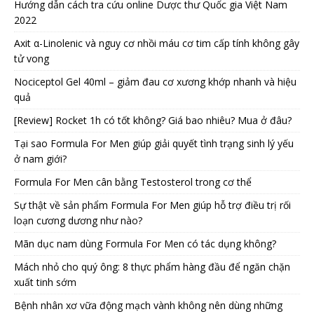
Hướng dẫn cách tra cứu online Dược thư Quốc gia Việt Nam
2022
Axit α-Linolenic và nguy cơ nhồi máu cơ tim cấp tính không gây
tử vong
Nociceptol Gel 40ml – giảm đau cơ xương khớp nhanh và hiệu
quả
[Review] Rocket 1h có tốt không? Giá bao nhiêu? Mua ở đâu?
Tại sao Formula For Men giúp giải quyết tình trạng sinh lý yếu
ở nam giới?
Formula For Men cân bằng Testosterol trong cơ thể
Sự thật về sản phẩm Formula For Men giúp hỗ trợ điều trị rối
loạn cương dương như nào?
Mãn dục nam dùng Formula For Men có tác dụng không?
Mách nhỏ cho quý ông: 8 thực phẩm hàng đầu để ngăn chặn
xuất tinh sớm
Bệnh nhân xơ vữa động mạch vành không nên dùng những