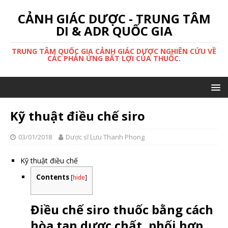
CẢNH GIÁC DƯỢC - TRUNG TÂM
DI & ADR QUỐC GIA
TRUNG TÂM QUỐC GIA CẢNH GIÁC DƯỢC NGHIÊN CỨU VỀ
CÁC PHẢN ỨNG BẤT LỢI CỦA THUỐC.
Kỹ thuật điều chế siro
03/01/2018
Dược sĩ Lưu Thanh Phong
Kỹ thuật điều chế
Contents
[
hide
]
Điều chế siro thuốc bằng cách
hòa tan dược chất, phối hợp