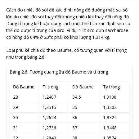
Cách đo nhiệt độ sôi để xác định nồng độ đường mắc sai số
lớn do nhiệt độ sôi thay đổi không nhiều khi thay đổi nồng độ.
Dùng tỉ trọng kế hoặc dùng cách một thể tích xác định siro có
thể đo được tỉ trọng của siro. Ví dụ: 1 lít siro đơn saccharose
có nồng độ 64% ở 20°c phải có khối lượng 1,314 kg.
Loại phù kê chia độ theo Baume, có tương quan với tỉ trọng
như trong bảng 2.6:
Bảng 2.6. Tương quan giữa độ Baume và tỉ trọng
Độ Baume
Tỉ trọng
Độ Baume
Tỷ trọng
28
1,2407
34,5
1.3100
29
1,2515
35
1,3202
30
1,2624
36
1,3324
31
1,2736
37
1,3448
32
1,2849
38
1.3574