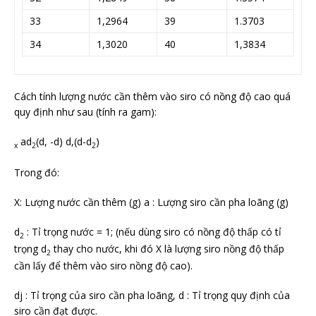
33
1,2964
39
1.3703
34
1,3020
40
1,3834
Cách tính lượng nước cần thêm vào siro có nồng độ cao quá
quy định như sau (tính ra gam):
ad
(d, -d) d,(d-d
)
x
2
2
Trong đó:
X: Lượng nước cần thêm (g) a : Lượng siro cần pha loãng (g)
d
: Tỉ trọng nước = 1; (nếu dùng siro có nồng độ thấp có tỉ
2
trọng d
thay cho nước, khi đó X là lượng siro nồng độ thấp
2
cần lấy để thêm vào siro nồng độ cao).
dj : Tỉ trọng của siro cần pha loãng, d : Tỉ trọng quy định của
siro cần đạt được.