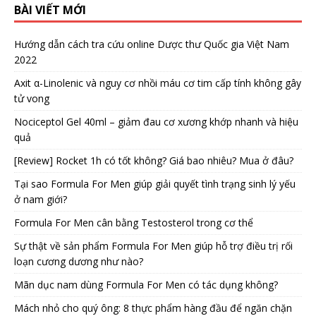
BÀI VIẾT MỚI
Hướng dẫn cách tra cứu online Dược thư Quốc gia Việt Nam
2022
Axit α-Linolenic và nguy cơ nhồi máu cơ tim cấp tính không gây
tử vong
Nociceptol Gel 40ml – giảm đau cơ xương khớp nhanh và hiệu
quả
[Review] Rocket 1h có tốt không? Giá bao nhiêu? Mua ở đâu?
Tại sao Formula For Men giúp giải quyết tình trạng sinh lý yếu
ở nam giới?
Formula For Men cân bằng Testosterol trong cơ thể
Sự thật về sản phẩm Formula For Men giúp hỗ trợ điều trị rối
loạn cương dương như nào?
Mãn dục nam dùng Formula For Men có tác dụng không?
Mách nhỏ cho quý ông: 8 thực phẩm hàng đầu để ngăn chặn