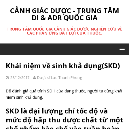
CẢNH GIÁC DƯỢC - TRUNG TÂM
DI & ADR QUỐC GIA
TRUNG TÂM QUỐC GIA CẢNH GIÁC DƯỢC NGHIÊN CỨU VỀ
CÁC PHẢN ỨNG BẤT LỢI CỦA THUỐC.
Khái niệm về sinh khả dụng(SKD)
28/12/2017
Dược sĩ Lưu Thanh Phong
Để đánh giá quá trình SDH của dạng thuốc, người ta dùng khái
niệm sinh khả dụng.
SKD là đại lượng chỉ tốc độ và
mức độ hấp thu dược chất từ một
chế phẩm bào chế vào tuần hoàn