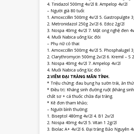
4. Tinidazol 500mg 4v/2l 8. Ampelop 4v/2l
– Người già 80 tuổi:
1. Amoxccillin 500mg 4v/2l 5. Gastropulgite 3
2. Metronidazol 250g 2v/2l 6. Edoz 2g/2l
3. Nospa 40mg 4v/2l 7. Mật ong nghệ đen 4v
4. Muối Nabica uống lúc đói
– Phụ nữ có thai:
1. Amoxccillin 500mg 4v/2l 5. Phosphalugel 3
2. Clarythromycin 500mg 2v/2l 6. Kremil – S 2
3. Nospa 40mg 4v/2l 7. Ampelop 4v/2l
4. Muối Nabica uống lúc đói
2.VIÊM ĐẠI TRÀNG MÃN TÍNH.
* Triệu chứng: đau bụng hạ sườn trái, ăn thứ
* Điều trị: Kháng sinh đường ruột (kháng sin
chất sơ + cá thuốc chữa đại tràng.
* Kê đơn tham khảo;
– Người bình thường:
1. Biseptol 480mg 4v/2l 4. B1 2v/2l
2. Nospa 40mg 4v/2l 5. Vitan 1 2g/2l
3. Biolac A+ 4v/2l 6. Đại tràng Bảo Nguyên 4v