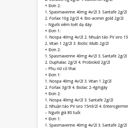
+ Đơn 2:
1. Spasmaverine 40mg 4v/2l 3. Santafe 2g/2l
2. Forlax 10g 2g/2l 4. Bio-acimin gold 2g/2l
– Người viêm loét dạ dày:
+ Đơn 1:
1. Nospa 40mg 4v/2l 2. Nhuận táo PV siro 15
2. Vitan 1 2g/2l 3. Biotic Multi 2g/2l
+ Đơn 2:
1. Spasmaverine 40mg 4v/2l 3. Santafe 2g/2l
2. Duphalac 2g/2l 4. Probiokid 2g/2l
– Phụ nữ có thai:
+ Đơn 1:
1. Nospa 40mg 4v/2l 3. Vitan 1 2g/2l
2. Forlax 3g/3l 4. Biolac 2-4g/ngày
+ Đơn 2:
1. Nospa 40mg 4v/2l 3. Santafe 2g/2l
2. Nhuận táo PV siro 15ml/2l 4. Enterogermin
– Người già 80 tuổi:
+ Đơn 1:
1. Spasmaverine 40mg 4v/2l 3. Santafe 2g/2l