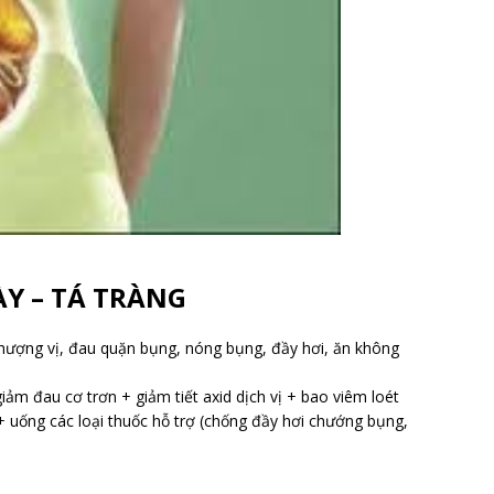
ÀY – TÁ TRÀNG
 thượng vị, đau quặn bụng, nóng bụng, đầy hơi, ăn không
giảm đau cơ trơn + giảm tiết axid dịch vị + bao viêm loét
 uống các loại thuốc hỗ trợ (chống đầy hơi chướng bụng,