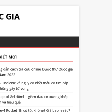
C GIA
VIẾT MỚI
 dẫn cách tra cứu online Dược thư Quốc gia
 Nam 2022
α-Linolenic và nguy cơ nhồi máu cơ tim cấp
không gây tử vong
eptol Gel 40ml – giảm đau cơ xương khớp
 và hiệu quả
ew] Rocket 1h có tốt không? Giá bao nhiêu?