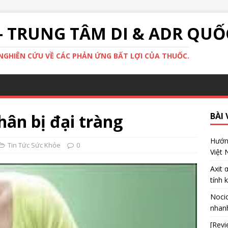
- TRUNG TÂM DI & ADR QUỐ
GHIÊN CỨU VỀ CÁC PHẢN ỨNG BẤT LỢI CỦA THUỐC.
ân bị đại tràng
BÀI 
Hướng
Tin Tức Sức Khỏe
0
Việt
Axit 
tính 
Nocic
nhanh
[Revi