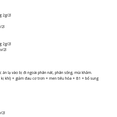
g 2g/2l
/2l
g 2g/2l
v/2l
c ăn lạ vào bị đi ngoài phân nát, phân sống, mùi khắm.
h kị khí) + giảm đau cơ trơn + men tiêu hóa + B1 + bổ sung
/2l