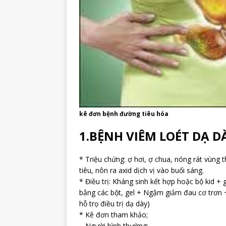
kê đơn bệnh đường tiêu hóa
1.BỆNH VIÊM LOÉT DẠ D
* Triệu chứng: ợ hơi, ợ chua, nóng rát vùng
tiêu, nôn ra axid dịch vị vào buổi sáng.
* Điều trị: Kháng sinh kết hợp hoặc bộ kid + 
bằng các bột, gel + Ngậm giảm đau cơ trơn +
hỗ trọ điều trị dạ dày)
* Kê đơn tham khảo;
– Người bình thường: