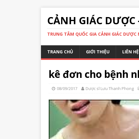
CẢNH GIÁC DƯỢC 
TRUNG TÂM QUỐC GIA CẢNH GIÁC DƯỢC N
TRANG CHỦ
GIỚI THIỆU
LIÊN HỆ
kê đơn cho bệnh nh
08/09/2017
Dược sĩ Lưu Thanh Phong