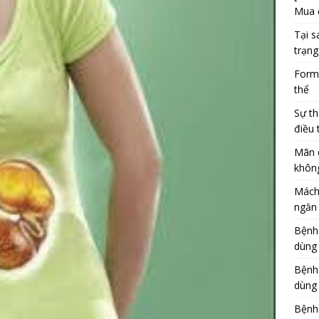
Mua 
Tại s
trạng
Formu
thể
Sự th
điều 
Mãn 
khôn
Mách
ngăn 
Bệnh
dùng
Bệnh
dùng 
Bệnh