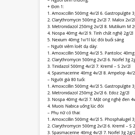
+ Đơn 1:
1. Amoxccillin 500mg 4v/2l 6. Gastropulgite 3
2. Clarythromycin 500mg 2v/2l 7. Malox 2v/2l
3. Metronidazol 250mg 2v/2l 8. Mutilium M 2
4. Nospa 40mg 4v/2l 9. Tinh chất nghệ 2g/2l
5. Nexium 40mg 1v/1l lúc đói buổi sáng
– Người viêm loét dạ dày:
1. Amoxccillin 500mg 4v/2l 5. Pantoloc 40mg 
2. Clarythromycin 500mg 2v/2l 6. Noifel 3g 2g
3. Tinidazol 500mg 4v/2l 7. Kremil – S 2v/2l
4. Spasmacerine 40mg 4v/2l 8. Ampelop 4v/2
– Người già 80 tuổi:
1. Amoxccillin 500mg 4v/2l 5. Gastropulgite 3
2. Metronidazol 250mg 2v/2l 6. Edoz 2g/2l
3. Nospa 40mg 4v/2l 7. Mật ong nghệ đen 4v
4. Muois Nabica uống lúc đói
– Phụ nữ có thai:
1. Amoxccillin 500mg 4v/2l 5. Phosphalugel 3
2. Clarythromycin 500mg 2v/2l 6. Kremil – S 2
3. Spasmacerine 40mg 4v/2l 7. Noifel 3g 2g/2