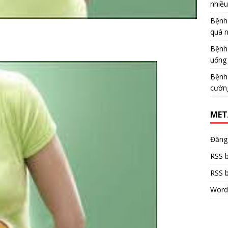
nhiề
Bệnh
quá 
Bệnh
uống 
Bệnh
cườn
MET
Đăng
RSS b
RSS b
Word