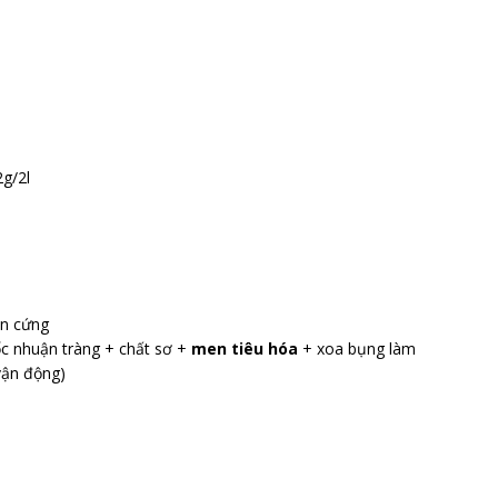
2g/2l
l
ân cứng
ốc nhuận tràng + chất sơ +
men tiêu hóa
+ xoa bụng làm
vận động)