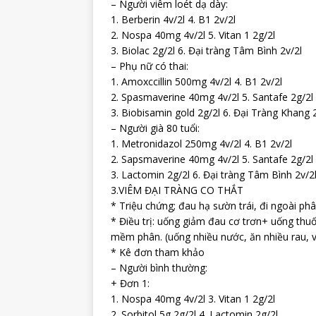
– Người viêm loét dạ dày:
1. Berberin 4v/2l 4. B1 2v/2l
2. Nospa 40mg 4v/2l 5. Vitan 1 2g/2l
3. Biolac 2g/2l 6. Đại tràng Tâm Bình 2v/2l
– Phụ nữ có thai:
1. Amoxccillin 500mg 4v/2l 4. B1 2v/2l
2. Spasmaverine 40mg 4v/2l 5. Santafe 2g/2l
3. Biobisamin gold 2g/2l 6. Đại Tràng Khang 
– Người già 80 tuổi:
1. Metronidazol 250mg 4v/2l 4. B1 2v/2l
2. Sapsmaverine 40mg 4v/2l 5. Santafe 2g/2l
3. Lactomin 2g/2l 6. Đại tràng Tâm Bình 2v/2
3.VIÊM ĐẠI TRÀNG CO THẮT
* Triệu chứng; đau hạ sườn trái, đi ngoài ph
* Điều trị: uống giảm đau cơ trơn+ uống thu
mềm phân. (uống nhiều nước, ăn nhiều rau, 
* Kê đơn tham khảo
– Người bình thường:
+ Đơn 1:
1. Nospa 40mg 4v/2l 3. Vitan 1 2g/2l
2. Sorbitol 5g 2g/2l 4. Lactomin 2g/2l