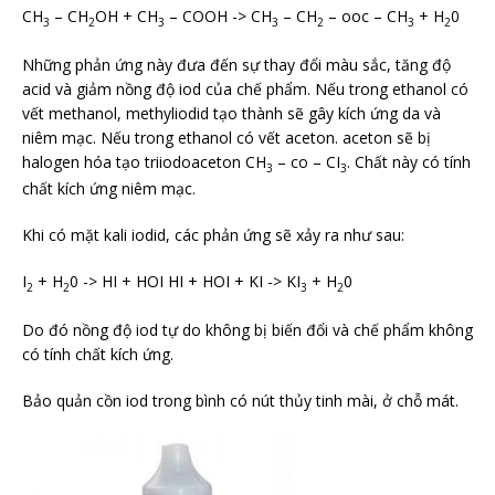
CH
– CH
OH + CH
– COOH -> CH
– CH
– ooc – CH
+ H
0
3
2
3
3
2
3
2
Những phản ứng này đưa đến sự thay đổi màu sắc, tăng độ
acid và giảm nồng độ iod của chế phẩm. Nếu trong ethanol có
vết methanol, methyliodid tạo thành sẽ gây kích ứng da và
niêm mạc. Nếu trong ethanol có vết aceton. aceton sẽ bị
halogen hóa tạo triiodoaceton CH
– co – CI
. Chất này có tính
3
3
chất kích ứng niêm mạc.
Khi có mặt kali iodid, các phản ứng sẽ xảy ra như sau:
I
+ H
0 -> HI + HOI HI + HOI + KI -> KI
+ H
0
2
2
3
2
Do đó nồng độ iod tự do không bị biến đổi và chế phẩm không
có tính chất kích ứng.
Bảo quản cồn iod trong bình có nút thủy tinh mài, ở chỗ mát.