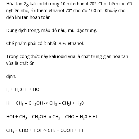
Hòa tan 2g kali iodid trong 10 ml ethanol 70°. Cho thêm iod đã
nghiền nhỏ, rồi thêm ethanol 70° cho đủ 100 ml. Khuấy cho
đến khi tan hoàn toàn.
Dung dịch trong, màu đỏ nâu, mùi đặc trưng.
Chế phẩm phải có ít nhất 70% ethanol.
Trong công thức này kali iodid vừa là chất trung gian hòa tan
vừa là chất ổn
định.
I
+ H
0 HI + HOI
2
2
HI + CH
– CH
OH -> CH
– CH
I + H
0
3
2
3
2
2
HOI + CH
– CH
OH -» CH
– CHO + H
0 + HI
3
2
3
2
CH
– CHO + HOI -> CH
– COOH + HI
3
3