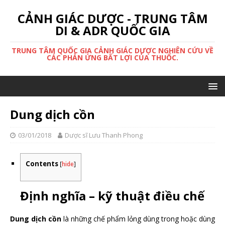
CẢNH GIÁC DƯỢC - TRUNG TÂM
DI & ADR QUỐC GIA
TRUNG TÂM QUỐC GIA CẢNH GIÁC DƯỢC NGHIÊN CỨU VỀ
CÁC PHẢN ỨNG BẤT LỢI CỦA THUỐC.
Dung dịch cồn
03/01/2018
Dược sĩ Lưu Thanh Phong
Contents
[
hide
]
Định nghĩa – kỹ thuật điều chế
Dung dịch cồn
là những chế phẩm lỏng dùng trong hoặc dùng