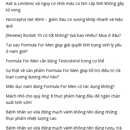
Axit α-Linolenic và nguy cơ nhồi máu cơ tim cấp tính không gây
tử vong
Nociceptol Gel 40ml – giảm đau cơ xương khớp nhanh và hiệu
quả
[Review] Rocket 1h có tốt không? Giá bao nhiêu? Mua ở đâu?
Tại sao Formula For Men giúp giải quyết tình trạng sinh lý yếu
ở nam giới?
Formula For Men cân bằng Testosterol trong cơ thể
Sự thật về sản phẩm Formula For Men giúp hỗ trợ điều trị rối
loạn cương dương như nào?
Mãn dục nam dùng Formula For Men có tác dụng không?
Mách nhỏ cho quý ông: 8 thực phẩm hàng đầu để ngăn chặn
xuất tinh sớm
Bệnh nhân xơ vữa động mạch vành không nên dùng những
thực phẩm nhiệt lượng cao
Bệnh nhân xơ vữa động mạch vành không nên dùng rượu, trà