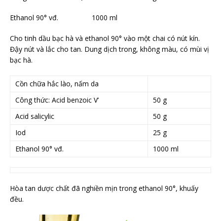
Ethanol 90° vđ. 1000 ml
Cho tinh dầu bạc hà và ethanol 90° vào một chai có nút kín.
Đậy nút và lắc cho tan. Dung dịch trong, không màu, có mùi vị
bạc hà.
Cồn chữa hắc lào, nấm da
Công thức: Acid benzoic V’
50 g
Acid salicylic
50 g
Iod
25 g
Ethanol 90° vđ.
1000 ml
Hòa tan dược chất đã nghiền mịn trong ethanol 90°, khuấy
đều.