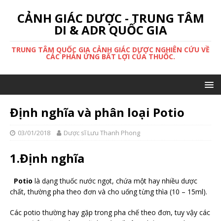
CẢNH GIÁC DƯỢC - TRUNG TÂM
DI & ADR QUỐC GIA
TRUNG TÂM QUỐC GIA CẢNH GIÁC DƯỢC NGHIÊN CỨU VỀ
CÁC PHẢN ỨNG BẤT LỢI CỦA THUỐC.
Định nghĩa và phân loại Potio
03/01/2018
Dược sĩ Lưu Thanh Phong
1.Định nghĩa
Potio
là dạng thuốc nước ngọt, chứa một hay nhiều dược
chất, thường pha theo đơn và cho uống từng thìa (10 – 15ml).
Các potio thường hay gặp trong pha chế theo đơn, tuy vậy các