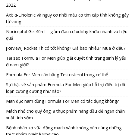
2022
Axit α-Linolenic và nguy cơ nhồi máu cơ tim cấp tính không gây
tử vong
Nociceptol Gel 40ml – giảm đau cơ xương khớp nhanh và hiệu
quả
[Review] Rocket 1h có tốt không? Giá bao nhiêu? Mua ở đâu?
Tại sao Formula For Men giúp giải quyết tình trạng sinh lý yếu
ở nam giới?
Formula For Men cân bằng Testosterol trong cơ thể
Sự thật về sản phẩm Formula For Men giúp hỗ trợ điều trị rối
loạn cương dương như nào?
Mãn dục nam dùng Formula For Men có tác dụng không?
Mách nhỏ cho quý ông: 8 thực phẩm hàng đầu để ngăn chặn
xuất tinh sớm
Bệnh nhân xơ vữa động mạch vành không nên dùng những
thực phẩm nhiệt lượng cao