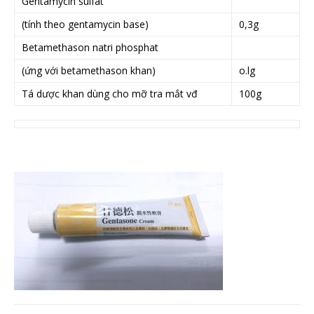
Gentamycin sulfat
(tính theo gentamycin base)
0,3g
Betamethason natri phosphat
(ứng với betamethason khan)
o.lg
Tá dược khan dùng cho mỡ tra mắt vđ
100g