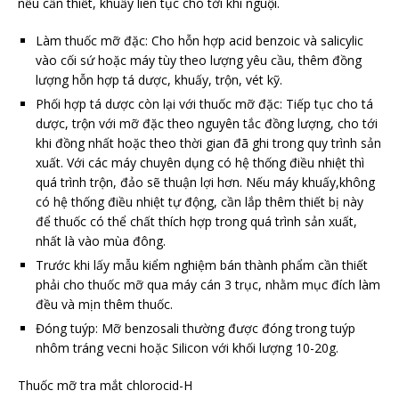
nếu cần thiết, khuấy liên tục cho tới khi nguội.
Làm thuốc mỡ đặc: Cho hỗn hợp acid benzoic và salicylic
vào cối sứ hoặc máy tùy theo lượng yêu cầu, thêm đồng
lượng hỗn hợp tá dược, khuấy, trộn, vét kỹ.
Phối hợp tá dược còn lại với thuốc mỡ đặc: Tiếp tục cho tá
dược, trộn với mỡ đặc theo nguyên tắc đồng lượng, cho tới
khi đồng nhất hoặc theo thời gian đã ghi trong quy trình sản
xuất. Với các máy chuyên dụng có hệ thống điều nhiệt thì
quá trình trộn, đảo sẽ thuận lợi hơn. Nếu máy khuấy,không
có hệ thống điều nhiệt tự động, cần lắp thêm thiết bị này
để thuốc có thể chất thích hợp trong quá trình sản xuất,
nhất là vào mùa đông.
Trước khi lấy mẫu kiểm nghiệm bán thành phẩm cần thiết
phải cho thuốc mỡ qua máy cán 3 trục, nhằm mục đích làm
đều và mịn thêm thuốc.
Đóng tuýp: Mỡ benzosali thường được đóng trong tuýp
nhôm tráng vecni hoặc Silicon với khối lượng 10-20g.
Thuốc mỡ tra mắt chlorocid-H