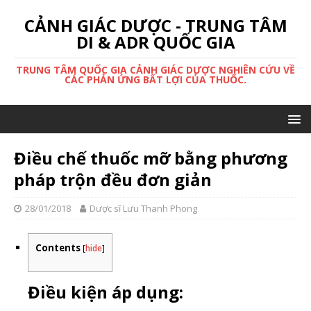
CẢNH GIÁC DƯỢC - TRUNG TÂM
DI & ADR QUỐC GIA
TRUNG TÂM QUỐC GIA CẢNH GIÁC DƯỢC NGHIÊN CỨU VỀ
CÁC PHẢN ỨNG BẤT LỢI CỦA THUỐC.
Điều chế thuốc mỡ bằng phương
pháp trộn đều đơn giản
28/01/2018
Dược sĩ Lưu Thanh Phong
Contents
[
hide
]
Điều kiện áp dụng: