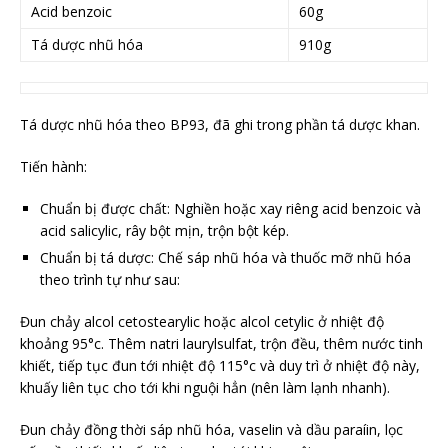
Acid benzoic
60g
Tá dược nhũ hóa
910g
Tá dược nhũ hóa theo BP93, đã ghi trong phần tá dược khan.
Tiến hành:
Chuẩn bị được chất: Nghiền hoặc xay riêng acid benzoic và
acid salicylic, rây bột mịn, trộn bột kép.
Chuẩn bị tá dược: Chế sáp nhũ hóa và thuốc mỡ nhũ hóa
theo trình tự như sau:
Đun chảy alcol cetostearylic hoặc alcol cetylic ở nhiệt độ
khoảng 95°c. Thêm natri laurylsulfat, trộn đều, thêm nước tinh
khiết, tiếp tục đun tới nhiệt độ 115°c và duy trì ở nhiệt độ này,
khuấy liên tục cho tới khi nguội hẳn (nên làm lạnh nhanh).
Đun chảy đồng thời sáp nhũ hóa, vaselin và dầu paraíin, lọc