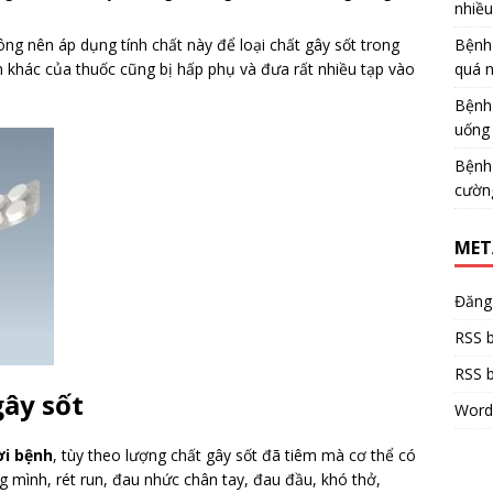
nhiề
Bệnh
ng nên áp dụng tính chất này để loại chất gây sốt trong
quá 
 khác của thuốc cũng bị hấp phụ và đưa rất nhiều tạp vào
tiêm.
Bệnh
uống 
Bệnh
cườn
MET
Đăng
RSS b
RSS b
gây sốt
Word
ời bệnh
, tùy theo lượng chất gây sốt đã tiêm mà cơ thể có
 mình, rét run, đau nhức chân tay, đau đầu, khó thở,