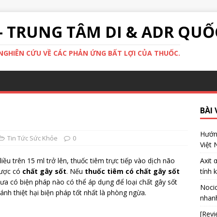
- TRUNG TÂM DI & ADR QUỐ
GHIÊN CỨU VỀ CÁC PHẢN ỨNG BẤT LỢI CỦA THUỐC.
BÀI 
Hướng
Tin Tức Sức Khỏe
0
Việt
iều trên 15 ml trở lên, thuốc tiêm trực tiếp vào dịch não
Axit 
được có
chất gây sốt
. Nếu
thuốc tiêm có chất gây sốt
tính 
chưa có biện pháp nào có thể áp dụng để loại chất gây sốt
Nocic
nh thiệt hại biện pháp tốt nhất là phòng ngừa.
nhanh
[Revi