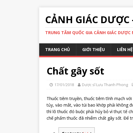
CẢNH GIÁC DƯỢC 
TRUNG TÂM QUỐC GIA CẢNH GIÁC DƯỢC N
TRANG CHỦ
GIỚI THIỆU
LIÊN HỆ
Chất gây sốt
17/01/2018
Dược sĩ Lưu Thanh Phong
Thuốc tiêm truyền, thuốc tiêm tĩnh mạch với l
tủy, vào mắt, vào túi bao khớp phải không 
thì lô thuốc đó buộc phải hủy bỏ vì thực tế 
chế phẩm thuốc đã nhiễm chất gây sốt. Để trá