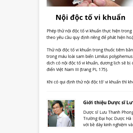
Nội độc tố vi khuẩn
Phép thử nội độc tố vi khuẩn thực hiện tron
theo yêu cầu quy định riêng để phát hiện hoặ
Thử nội độc tố vi khuẩn trong thuốc tiêm bằ
trong máu loài sam biển Limilus polyphemus 
dịch có nội độc tố vi khuẩn, dương lịch sẽ b
điển Việt Nam III (trang PL 175).
Khi có qui định thử nội độc tô’ vi khuẩn thì k
Giới thiệu Dược sĩ 
Dược sĩ Lưu Thanh Phong 
Trường Đại học Dược Hà N
với bề dày kinh nghiệm và