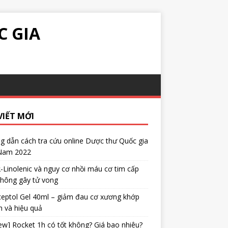
C GIA
VIẾT MỚI
 dẫn cách tra cứu online Dược thư Quốc gia
 Nam 2022
α-Linolenic và nguy cơ nhồi máu cơ tim cấp
không gây tử vong
eptol Gel 40ml – giảm đau cơ xương khớp
 và hiệu quả
ew] Rocket 1h có tốt không? Giá bao nhiêu?