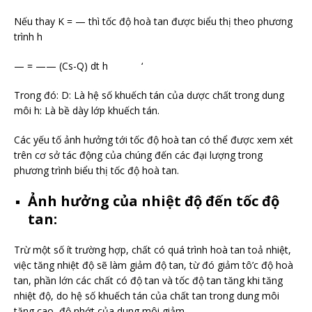
Nếu thay K = — thì tốc độ hoà tan được biểu thị theo phương
trình h
— = —— (Cs-Q) dt h ‘
Trong đó: D: Là hệ số khuếch tán của dược chất trong dung
môi h: Là bề dày lớp khuếch tán.
Các yếu tố ảnh hưởng tới tốc độ hoà tan có thể được xem xét
trên cơ sở tác động của chúng đến các đại lượng trong
phương trình biểu thị tốc độ hoà tan.
Ảnh hưởng của nhiệt độ đến tốc độ
tan:
Trừ một số ít trường hợp, chất có quá trình hoà tan toả nhiệt,
việc tăng nhiệt độ sẽ làm giảm độ tan, từ đó giảm tô’c độ hoà
tan, phần lớn các chất có độ tan và tốc độ tan tăng khi tăng
nhiệt độ, do hệ số khuếch tán của chất tan trong dung môi
tăng cao, độ nhớt của dung môi giảm.