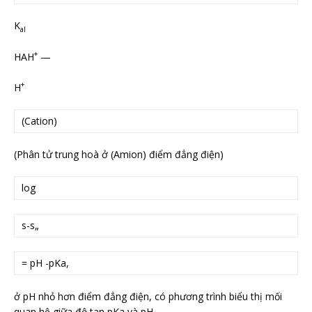
K
al
+
HAH
—
+
H
(Cation)
(Phân tử trung hoà ở (Amion) điểm đẳng điện)
log
s-s„
= pH -pKa,
ở pH nhỏ hơn điểm đẳng điện, có phương trình biểu thị mối
quan hệ giữa độ tan pKa và pH.