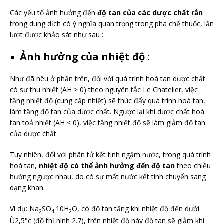
Các yếu tố ảnh hưởng đến
độ tan của các dược chất rắn
trong dung dịch có ý nghĩa quan trọng trong pha chế thuốc, lần
lượt được khảo sát như sau :
Ảnh hưởng của nhiệt độ :
Như đã nêu ở phần trên, đối với quá trình hoà tan dược chất
có sự thu nhiệt (AH > 0) theo nguyên tắc Le Chatelier, việc
tăng nhiệt độ (cung cấp nhiệt) sẽ thúc đẩy quá trình hoà tan,
làm tăng độ tan của dược chất. Ngược lại khi dược chất hoà
tan toả nhiệt (AH < 0), việc tăng nhiệt độ sẽ làm giảm độ tan
của dược chất.
Tuy nhiên, đối với phân tử kết tinh ngậm nước, trong quá trình
hoà tan,
nhiệt độ có thể ảnh hưởng đến độ tan
theo chiều
hướng ngược nhau, do có sự mất nước kết tinh chuyển sang
dạng khan.
Ví dụ: Na
SO
.10H
O, có độ tan tăng khi nhiệt độ đến dưới
2
4
2
Ù2,5°c (đồ thị hình 2.7), trên nhiệt độ này độ tan sẽ giảm khi