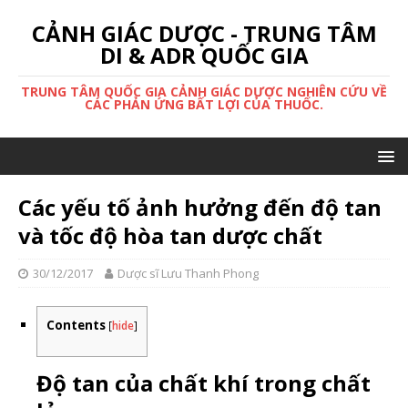
CẢNH GIÁC DƯỢC - TRUNG TÂM
DI & ADR QUỐC GIA
TRUNG TÂM QUỐC GIA CẢNH GIÁC DƯỢC NGHIÊN CỨU VỀ
CÁC PHẢN ỨNG BẤT LỢI CỦA THUỐC.
Các yếu tố ảnh hưởng đến độ tan
và tốc độ hòa tan dược chất
30/12/2017
Dược sĩ Lưu Thanh Phong
Contents
[
hide
]
Độ tan của chất khí trong chất