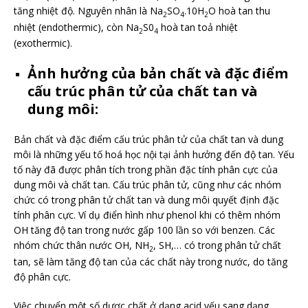
tăng nhiệt độ. Nguyên nhân là Na
SO
.10H
O hoà tan thu
2
4
2
nhiệt (endothermic), còn Na
S0
hoà tan toả nhiệt
2
4
(exothermic).
Ảnh hưởng của bản chất và đặc điểm
cấu trúc phân tử của chất tan và
dung môi:
Bản chất và đặc điểm cấu trúc phân tử của chất tan và dung
môi là những yếu tố hoá học nội tại ảnh hưởng đến độ tan. Yếu
tố này đã được phân tích trong phần đặc tính phân cực của
dung môi và chất tan. Cấu trúc phân tử, cũng như các nhóm
chức có trong phân tử chất tan và dung môi quyết định đặc
tính phân cực. Ví dụ điển hình như phenol khi có thêm nhóm
OH tăng độ tan trong nước gấp 100 lần so với benzen. Các
nhóm chức thân nước OH, NH
, SH,… có trong phân tử chất
2
tan, sẽ làm tăng độ tan của các chất này trong nước, do tăng
độ phân cực.
Việc chuyển một số dược chất ở dạng acid yếu sang dạng