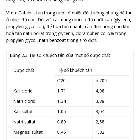
Ví dụ: Cafein ít tan trong nước ở nhiệt độ thường nhưng dễ tan
ở nhiệt độ cao. Đối với các dung môi có độ nhớt cao (glycerin,
propylen glycol, …), để hoà tan nhanh, cần đun nóng như khi
hoà tan natri borat trong glycerin, cloramphenicol 5% trong
propylen glycol, natri benzoat trong siro đơn…
Bảng 2.3. Hệ số khuếch tán của một số dược chất
Dược chất
Hệ số khuếch tán
Ở20°c
ỏ 70°c
Kali clorid
1,71
4,98
Natri clorid
1,34
3,88
Kali sultat
1,05
3,04
Natri sultat
0,89
2,58
Magnesi sultat
0,46
1,32