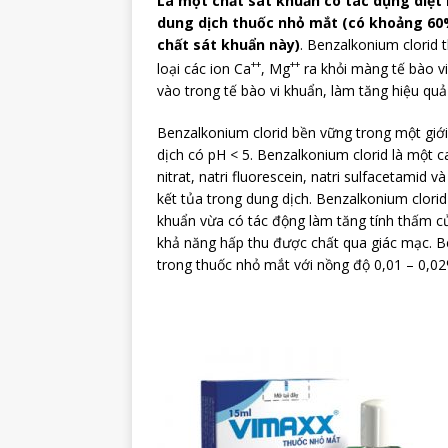
Là một chất sát khuẩn có tác dụng diệ
dung dịch thuốc nhỏ mắt (có khoảng 60
chất sát khuẩn này)
. Benzalkonium clorid 
++
++
loại các ion Ca
, Mg
ra khỏi màng tế bào v
vào trong tế bào vi khuẩn, làm tăng hiệu quả
Benzalkonium clorid bền vững trong một giới
dịch có pH < 5. Benzalkonium clorid là một c
nitrat, natri fluorescein, natri sulfacetamid v
kết tủa trong dung dịch. Benzalkonium clori
khuẩn vừa có tác động làm tăng tính thấm củ
khả năng hấp thu được chất qua giác mạc. B
trong thuốc nhỏ mắt với nồng độ 0,01 – 0,02