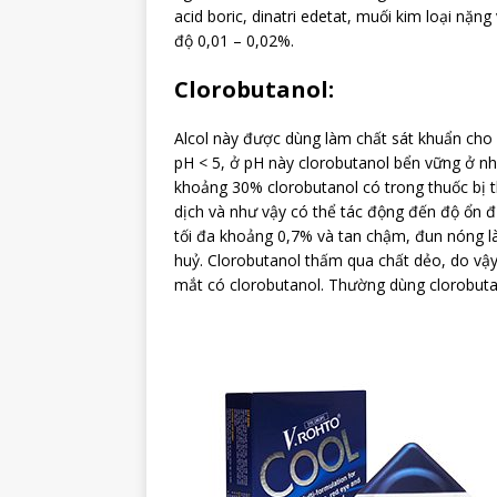
acid boric, dinatri edetat, muối kim loại nặ
độ 0,01 – 0,02%.
Clorobutanol:
Alcol này được dùng làm chất sát khuẩn cho
pH < 5, ở pH này clorobutanol bển vững ở nh
khoảng 30% clorobutanol có trong thuốc bị t
dịch và như vậy có thể tác động đến độ ổn đị
tối đa khoảng 0,7% và tan chậm, đun nóng l
huỷ. Clorobutanol thấm qua chất dẻo, do vậ
mắt có clorobutanol. Thường dùng clorobuta