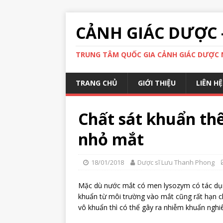
CẢNH GIÁC DƯỢC 
TRUNG TÂM QUỐC GIA CẢNH GIÁC DƯỢC N
TRANG CHỦ
GIỚI THIỆU
LIÊN HỆ
Chất sát khuẩn th
nhỏ mắt
18/01/2018
Dược sĩ Lưu Thanh Phong
Mặc dù nước mắt có men lysozym có tác dụ
khuẩn từ môi trường vào mắt cũng rất hạn 
vô khuẩn thì có thể gây ra nhiễm khuẩn nghi