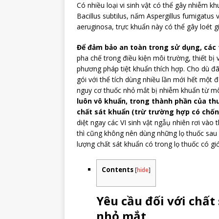
Có nhiều loại vi sinh vật có thể gây nhiễm k
Bacillus subtilus, nấm Aspergillus fumigat
aeruginosa, trực khuẩn này có thể gây loét 
Để đảm bảo an toàn trong sử dụng, các 
pha chế trong điều kiện môi trường, thiết bị
phương pháp tiệt khuẩn thích hợp. Cho dù 
gói với thể tích dùng nhiều lần mới hết một 
nguy cơ thuốc nhỏ mắt bị nhiễm khuẩn từ mô
luôn vô khuẩn, trong thành phần của t
chất sát khuẩn (trừ trường hợp có chốn
diệt ngay các VI sinh vật ngẫụ nhiên rơi và
thì cũng không nên dùng những lọ thuốc sau 
lượng chất sát khuẩn có trong lọ thuốc có giớ
Contents
[
hide
]
Yêu cầu đối với chất
nhỏ mắt