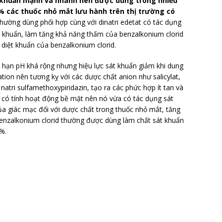
t khuẩn mạnh và nhanh nên được dùng trong nhiều
% các thuốc nhỏ mắt lưu hành trên thị trường có
thường dùng phối hợp cùng với dinatri edetat có tác dụng
i khuẩn, làm tăng khả năng thấm của benzalkonium clorid
 diệt khuẩn của benzalkonium clorid.
 hạn pH khá rộng nhưng hiệu lực sát khuẩn giảm khi dung
ation nên tương kỵ với các dược chất anion như salicylat,
à natri sulfamethoxypiridazin, tạo ra các phức hợp ít tan và
d có tính hoạt động bề mặt nên nó vừa có tác dụng sát
a giác mạc đối với dược chất trong thuốc nhỏ mắt, tăng
enzalkonium clorid thường được dùng làm chất sát khuẩn
%.