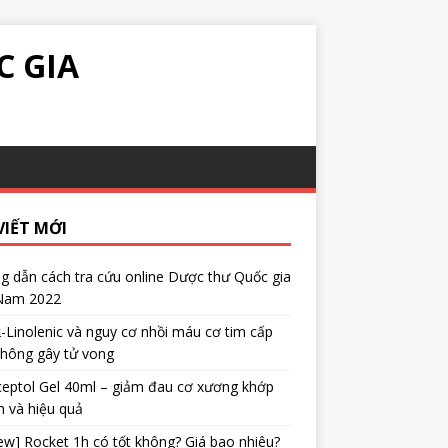
C GIA
VIẾT MỚI
 dẫn cách tra cứu online Dược thư Quốc gia
 Nam 2022
α-Linolenic và nguy cơ nhồi máu cơ tim cấp
không gây tử vong
eptol Gel 40ml – giảm đau cơ xương khớp
 và hiệu quả
ew] Rocket 1h có tốt không? Giá bao nhiêu?