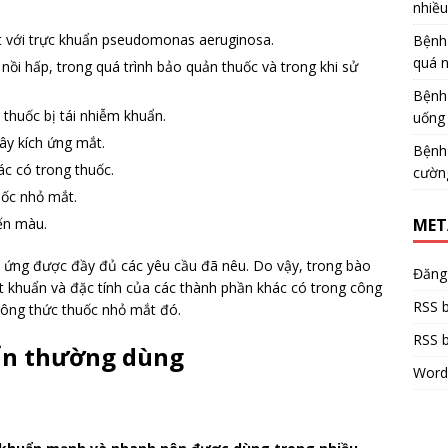
nhiề
ốt với trực khuẩn pseudomonas aeruginosa.
Bệnh
quá 
 nồi hấp, trong quá trình bảo quản thuốc và trong khi sử
Bệnh
 thuốc bị tái nhiễm khuẩn.
uống 
ây kích ứng mắt.
Bệnh
c có trong thuốc.
cườn
uốc nhỏ mắt.
MET
ến màu.
 ứng được đầy đủ các yêu cầu đã nêu. Do vậy, trong bào
Đăng
át khuẩn và đặc tính của các thành phần khác có trong công
RSS b
công thức thuốc nhỏ mắt đó.
RSS b
ẩn thường dùng
Word