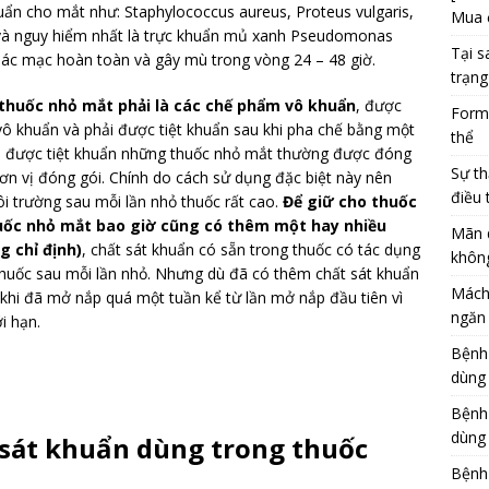
huẩn cho mắt như: Staphylococcus aureus, Proteus vulgaris,
Mua 
us và nguy hiểm nhất là trực khuẩn mủ xanh Pseudomonas
Tại s
giác mạc hoàn toàn và gây mù trong vòng 24 – 48 giờ.
trạng
thuốc nhỏ mắt phải là các chế phẩm vô khuẩn
, được
Formu
 vô khuẩn và phải được tiệt khuẩn sau khi pha chế bằng một
thể
đã được tiệt khuẩn những thuốc nhỏ mắt thường được đóng
Sự th
đơn vị đóng gói. Chính do cách sử dụng đặc biệt này nên
điều 
i trường sau mỗi lần nhỏ thuốc rất cao.
Để giữ cho thuốc
huốc nhỏ mắt bao giờ cũng có thêm một hay nhiều
Mãn 
g chỉ định)
, chất sát khuẩn có sẵn trong thuốc có tác dụng
khôn
o thuốc sau mỗi lần nhỏ. Nhưng dù đã có thêm chất sát khuẩn
Mách
khi đã mở nắp quá một tuần kể từ lần mở nắp đầu tiên vì
ngăn 
i hạn.
Bệnh
dùng
Bệnh
dùng 
 sát khuẩn dùng trong thuốc
Bệnh