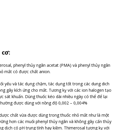
 cơ:
rosal, phenyl thủy ngân acetat (PMA) và phenyl thủy ngân
hỏ mắt có được chất anion.
i yếu và tác dụng chậm, tác dụng tốt trong các dung dich
ông gây kích ứng cho mắt. Tương kỵ với các ion halogen tạo
c sát khuẩn. Dùng thuốc kéo dài nhiều ngày có thể để lại
thường được dùng với nồng độ 0,002 – 0,004%
 dược chất vừa được dùng trong thuốc nhỏ mắt như là một
 vững hơn các muối phenyl thủy ngân và không gây cấn thủy
g dịch có pH trung tính hay kiềm. Thimerosal tương kỵ với