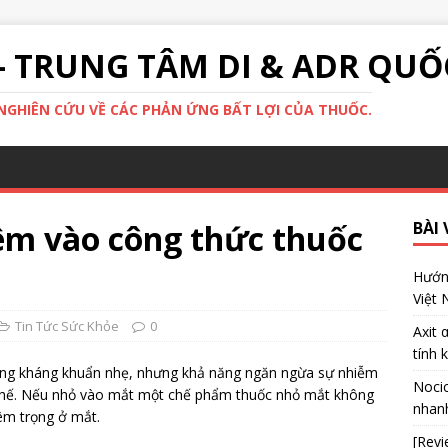
- TRUNG TÂM DI & ADR QUỐ
GHIÊN CỨU VỀ CÁC PHẢN ỨNG BẤT LỢI CỦA THUỐC.
êm vào công thức thuốc
BÀI 
Hướng
Việt
Tin Tức Sức Khỏe
0
Axit 
tính 
ng kháng khuẩn nhẹ, nhưng khả năng ngăn ngừa sự nhiễm
Nocic
chế. Nếu nhỏ vào mắt một chế phẩm thuốc nhỏ mắt không
nhanh
êm trọng ở mắt.
[Revi