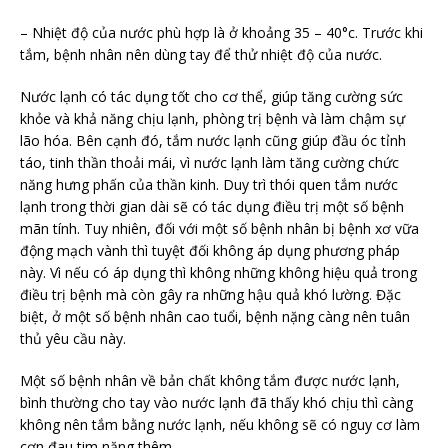
– Nhiệt độ của nước phù hợp là ở khoảng 35 – 40°c. Trước khi
tắm, bệnh nhân nên dùng tay để thử nhiệt độ của nước.
Nước lạnh có tác dụng tốt cho cơ thể, giúp tăng cường sức
khỏe và khả năng chịu lạnh, phòng trị bệnh và làm chậm sự
lão hóa. Bên cạnh đó, tắm nước lạnh cũng giúp đầu óc tỉnh
táo, tinh thần thoải mái, vì nước lạnh làm tăng cường chức
năng hưng phấn của thần kinh. Duy trì thói quen tắm nước
lạnh trong thời gian dài sẽ có tác dụng điều trị một số bệnh
mãn tính. Tuy nhiên, đối với một số bệnh nhân bị bệnh xơ vữa
động mạch vành thì tuyệt đối không áp dụng phương pháp
này. Vì nếu có áp dụng thì không những không hiệu quả trong
điều trị bệnh mà còn gây ra những hậu quả khó lường. Đặc
biệt, ở một số bệnh nhân cao tuổi, bệnh nặng càng nên tuân
thủ yêu cầu này.
Một số bệnh nhân về bản chất không tắm được nước lạnh,
bình thường cho tay vào nước lạnh đã thấy khó chịu thì càng
không nên tắm bằng nước lạnh, nếu không sẽ có nguy cơ làm
cơn đau tim nặng thêm.