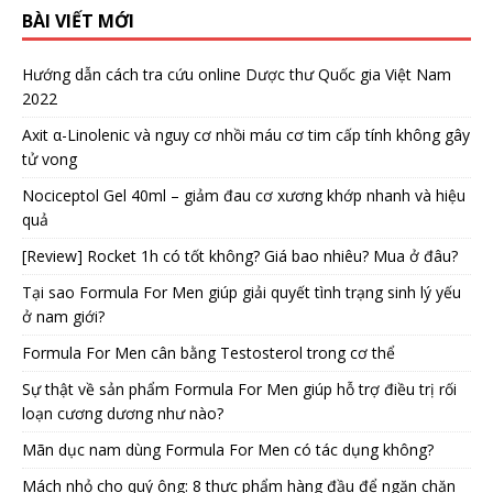
BÀI VIẾT MỚI
Hướng dẫn cách tra cứu online Dược thư Quốc gia Việt Nam
2022
Axit α-Linolenic và nguy cơ nhồi máu cơ tim cấp tính không gây
tử vong
Nociceptol Gel 40ml – giảm đau cơ xương khớp nhanh và hiệu
quả
[Review] Rocket 1h có tốt không? Giá bao nhiêu? Mua ở đâu?
Tại sao Formula For Men giúp giải quyết tình trạng sinh lý yếu
ở nam giới?
Formula For Men cân bằng Testosterol trong cơ thể
Sự thật về sản phẩm Formula For Men giúp hỗ trợ điều trị rối
loạn cương dương như nào?
Mãn dục nam dùng Formula For Men có tác dụng không?
Mách nhỏ cho quý ông: 8 thực phẩm hàng đầu để ngăn chặn