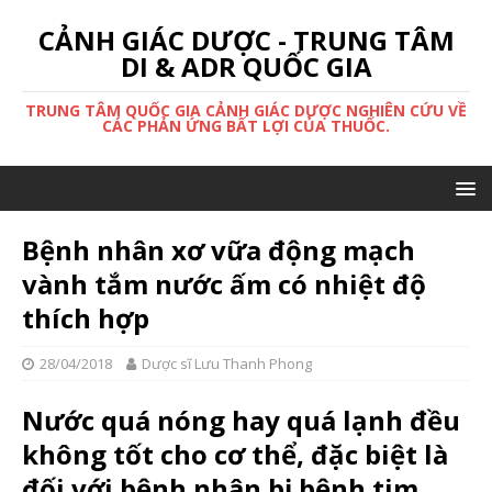
CẢNH GIÁC DƯỢC - TRUNG TÂM
DI & ADR QUỐC GIA
TRUNG TÂM QUỐC GIA CẢNH GIÁC DƯỢC NGHIÊN CỨU VỀ
CÁC PHẢN ỨNG BẤT LỢI CỦA THUỐC.
Bệnh nhân xơ vữa động mạch
vành tắm nước ấm có nhiệt độ
thích hợp
28/04/2018
Dược sĩ Lưu Thanh Phong
Nước quá nóng hay quá lạnh đều
không tốt cho cơ thể, đặc biệt là
đối với bệnh nhân bị bệnh tim.