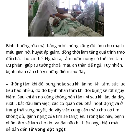
Bình thường rửa mặt bằng nước nóng cũng đủ làm cho mạch
máu giãn nở, huyết áp giảm, đồng thời làm tăng quá trình trao
đổi chất cho cơ thể. Ngoài ra, tắm nước nóng có thể làm tan
ưu phiền, giúp tư tưởng thoải mái, an thần để ngủ. Tuy nhiên,
bệnh nhân cần chú ý những điểm sau đây:
– Không tắm khi đói bụng hoặc sau khi ăn no. Khi tắm, sức lực
tiêu hao nhiều, do đó bệnh nhân tắm khi đói bụng sẽ rất nguy
hiểm. Sau khi ăn no cũng không nên tắm, vì sau khi ăn, dạ dày,
ruột… bắt đầu làm việc, các cơ quan đều phải hoạt động và ở
trạng thái sung huyết, do vậy việc cung cấp máu cho cơ tim
không đủ, gánh nặng của tim sẽ tăng lên. Trong lúc này, bệnh
nhân tắm sẽ làm cho tim và đại não bị thiếu oxy, thiếu máu,
dễ dẫn đến
tử vong đột ngột
.