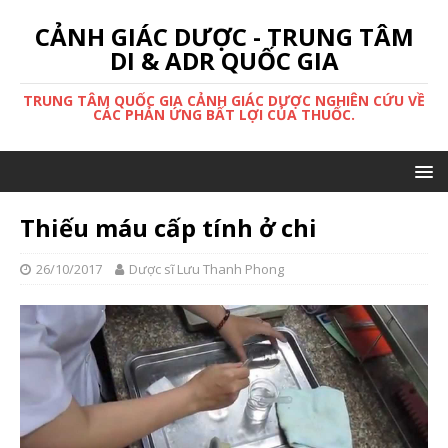
CẢNH GIÁC DƯỢC - TRUNG TÂM
DI & ADR QUỐC GIA
TRUNG TÂM QUỐC GIA CẢNH GIÁC DƯỢC NGHIÊN CỨU VỀ
CÁC PHẢN ỨNG BẤT LỢI CỦA THUỐC.
Thiếu máu cấp tính ở chi
26/10/2017
Dược sĩ Lưu Thanh Phong