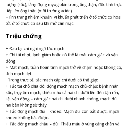
lượng (sốc), lắng đọng myoglobin trong ống thận, độc tính trực
tiếp lên ống thận (môi trường acide).
−Tình trạng nhiễm khuẩn: Vi khuẩn phát triển ở tổ chức cơ hoại
tử, ở tổ chức cơ sau khi mở cân mạc.
Triệu chứng
+ Đau tại chi nghi ngờ tắc mạch
+ Chi tái nhợt, lạnh giảm hoặc có thể là mất cảm giác và vận
động
+ Mất mạch, tuần hoàn tĩnh mạch trở về chậm hoặc không có,
tĩnh mạch dẹt.
−Trong thực tế, tắc mạch cấp chi dưới có thể gặp:
+ Tắc tại chỗ chia đôi động mạch mạch chủ-chậu: bệnh nhân
sốc, trụy tim mạch, thiếu máu cả hai chi dưới lên đến tận rốn,
liệt vận động – cảm giác hai chi dưới nhanh chóng, mạch đùi
hai bên không sờ thấy.
+ Tắc động mạch đùi – khoeo: Mạch đùi còn bắt được, mạch
khoeo không bắt được.
+ Tắc động mạch chậu – đùi: Thiếu máu ở vùng cẳng chân và