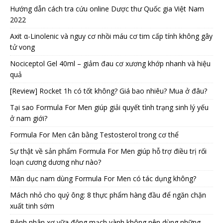
Hướng dẫn cách tra cứu online Dược thư Quốc gia Việt Nam
2022
Axit α-Linolenic và nguy cơ nhồi máu cơ tim cấp tính không gây
tử vong
Nociceptol Gel 40ml – giảm đau cơ xương khớp nhanh và hiệu
quả
[Review] Rocket 1h có tốt không? Giá bao nhiêu? Mua ở đâu?
Tại sao Formula For Men giúp giải quyết tình trạng sinh lý yếu
ở nam giới?
Formula For Men cân bằng Testosterol trong cơ thể
Sự thật về sản phẩm Formula For Men giúp hỗ trợ điều trị rối
loạn cương dương như nào?
Mãn dục nam dùng Formula For Men có tác dụng không?
Mách nhỏ cho quý ông: 8 thực phẩm hàng đầu để ngăn chặn
xuất tinh sớm
Bệnh nhân xơ vữa động mạch vành không nên dùng những