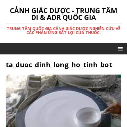
CẢNH GIÁC DƯỢC - TRUNG TÂM
DI & ADR QUỐC GIA
TRUNG TÂM QUỐC GIA CẢNH GIÁC DƯỢC NGHIÊN CỨU VỀ
CÁC PHẢN ỨNG BẤT LỢI CỦA THUỐC.
ta_duoc_dinh_long_ho_tinh_bot