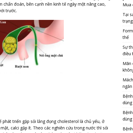
ện chẩn đoán, bên cạnh nền kinh tế ngày một nâng cao,
Mua 
ới trước.
Tại s
trạng
Formu
thể
Sự th
điều 
Mãn 
khôn
Mách
ngăn 
Bệnh
dùng
Bệnh
dùng 
phát triển gặp sỏi lắng đọng cholesterol là chủ yếu, ở
 mật, calci gặp ít. Theo các nghiên cứu trong nước thì sỏi
Bệnh