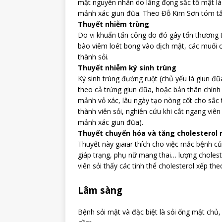
mật nguyên nhân do lắng đọng sắc tố mật là 
mảnh xác giun đũa. Theo Đỗ Kim Sơn tóm tắt
Thuyết nhiễm trùng
Do vi khuẩn tấn công do đó gây tổn thương 
bào viêm loét bong vào dịch mật, các muối ca
thành sỏi.
Thuyết nhiễm ký sinh trùng
Ký sinh trùng đường ruột (chủ yếu là giun đ
theo cả trứng giun đũa, hoặc bản thân chính
mảnh vỏ xác, lâu ngày tạo nòng cốt cho sắc
thành viên sỏi, nghiên cứu khi cắt ngang viê
mảnh xác giun đũa).
Thuyết chuyển hóa và tăng cholesterol
Thuyết này giaiar thích cho việc mắc bệnh c
giáp trạng, phụ nữ mang thai… lượng cholest
viên sỏi thấy các tinh thể cholesterol xếp th
Lâm sàng
Bệnh sỏi mật và đặc biệt là sỏi ống mật chủ