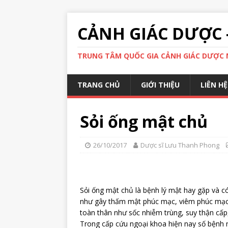
CẢNH GIÁC DƯỢC 
TRUNG TÂM QUỐC GIA CẢNH GIÁC DƯỢC N
TRANG CHỦ
GIỚI THIỆU
LIÊN HỆ
Sỏi ống mật chủ
26/10/2017
Dược sĩ Lưu Thanh Phong
Sỏi ống mật chủ là bệnh lý mật hay gặp và c
như gây thấm mật phúc mạc, viêm phúc mạc
toàn thân như sốc nhiễm trùng, suy thận cấp,
Trong cấp cứu ngoại khoa hiện nay số bệnh