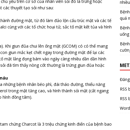
chủ yếu trên cơ sở của nhân viên sỏi đó là trứng hoặc
nhiề
 các thuyết tạo sỏi như sau:
Bệnh
quá 
thành đường mật, từ đó làm đảo lộn cấu trúc mật và các tế
lci cùng với các tổ chức hoại tử, sắc tố mật kết tủa và hình
Bệnh
uống 
Bệnh
ũa). Khi giun đũa chui lên ống mật (GCOM) có có thể mang
cườn
 con giun mắc kẹt chết ngay trong đường mật để lại các
 tố mật lắng đọng bám vào ngày càng nhiều dần dần hình
MET
n sỏi đã tìm thấy nòng cốt thường là trứng giun đũa hoặc
 máu
Đăng
ủa những bệnh nhân béo phì, đái tháo đường, thiểu năng
RSS b
erol trong mật tăng cao, và hình thành sỏi mật (cắt ngang
eo hình đồng tâm).
RSS b
Word
, tam chứng Charcot là 3 triệu chứng kinh điển của bệnh bao