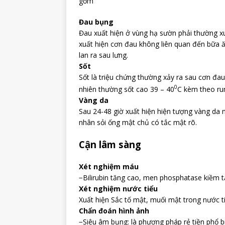
gồm
Đau bụng
Đau xuất hiện ở vùng hạ sườn phải thường xu
xuất hiện cơn đau không liên quan đến bữa ăn
lan ra sau lưng.
Sốt
Sốt là triệu chứng thường xảy ra sau cơn đau 
0
nhiên thường sốt cao 39 – 40
C kèm theo run
Vàng da
Sau 24-48 giờ xuất hiện hiện tượng vàng da 
nhân sỏi ống mật chủ có tắc mật rõ.
Cận lâm sàng
Xét nghiệm máu
−Bilirubin tăng cao, men phosphatase kiềm t
Xét nghiệm nước tiểu
Xuất hiện Sắc tố mật, muối mật trong nước t
Chẩn đoán hình ảnh
−Siêu âm bụng: là phương pháp rẻ tiền phổ b