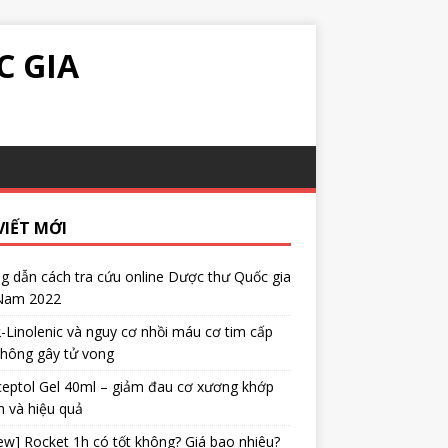
C GIA
VIẾT MỚI
 dẫn cách tra cứu online Dược thư Quốc gia
 Nam 2022
α-Linolenic và nguy cơ nhồi máu cơ tim cấp
không gây tử vong
eptol Gel 40ml – giảm đau cơ xương khớp
 và hiệu quả
ew] Rocket 1h có tốt không? Giá bao nhiêu?