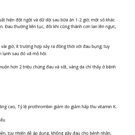
ất hiện đột ngột và dữ dội sau bữa ăn 1-2 giờ; một số khác
. Đau thường liên tục, đôi khi cũng thành cơn lan lên ngực,
vài giờ, ít trường hợp xảy ra đồng thời với đau bụng; tuy
 lạnh sau đó vã mồ hôi.
muộn hơn 2 triệu chứng đau và sốt, vàng da chỉ thấy ở bệnh
ăng cao, Tỷ lệ prothrombin giảm do giảm hấp thu vitamin K.
iểu
iến, tuy nhiên dễ áp dụng, không gây đau cho bệnh nhân,