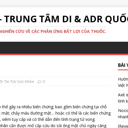
- TRUNG TÂM DI & ADR QUỐ
GHIÊN CỨU VỀ CÁC PHẢN ỨNG BẤT LỢI CỦA THUỐC.
BÀI 
Hướng
Tin Tức Sức Khỏe
0
Việt
Axit 
tính 
ó thể gây ra nhiều biến chứng; bao gồm biến chứng tại chỗ
Nocic
 mật; chảy máu đường mật… hoặc có thể là các biến chứng
nhanh
 viêm tụy cấp và có thể dẫn đến tình trạng tử vong.
 nhân cần được mổ cấp cứu do sỏi ống mật chủ ngày càng
[Revi