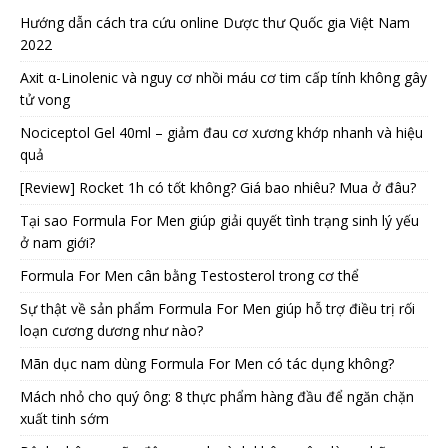
Hướng dẫn cách tra cứu online Dược thư Quốc gia Việt Nam
2022
Axit α-Linolenic và nguy cơ nhồi máu cơ tim cấp tính không gây
tử vong
Nociceptol Gel 40ml – giảm đau cơ xương khớp nhanh và hiệu
quả
[Review] Rocket 1h có tốt không? Giá bao nhiêu? Mua ở đâu?
Tại sao Formula For Men giúp giải quyết tình trạng sinh lý yếu
ở nam giới?
Formula For Men cân bằng Testosterol trong cơ thể
Sự thật về sản phẩm Formula For Men giúp hỗ trợ điều trị rối
loạn cương dương như nào?
Mãn dục nam dùng Formula For Men có tác dụng không?
Mách nhỏ cho quý ông: 8 thực phẩm hàng đầu để ngăn chặn
xuất tinh sớm