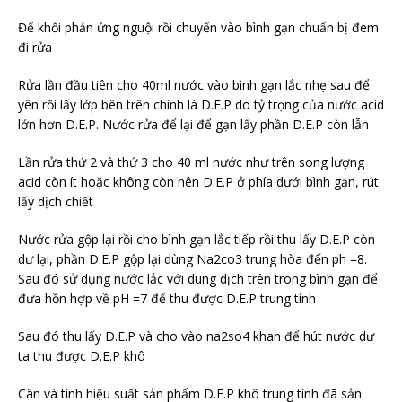
Để khối phản ứng nguội rồi chuyển vào bình gạn chuẩn bị đem
đi rửa
Rửa lần đầu tiên cho 40ml nước vào bình gạn lắc nhẹ sau để
yên rồi lấy lớp bên trên chính là D.E.P do tỷ trọng của nước acid
lớn hơn D.E.P. Nước rửa để lại để gạn lấy phần D.E.P còn lẫn
Lần rửa thứ 2 và thứ 3 cho 40 ml nước như trên song lượng
acid còn ít hoặc không còn nên D.E.P ở phía dưới bình gạn, rút
lấy dịch chiết
Nước rửa gộp lại rồi cho bình gạn lắc tiếp rồi thu lấy D.E.P còn
dư lại, phần D.E.P gộp lại dùng Na2co3 trung hòa đến ph =8.
Sau đó sử dụng nước lắc với dung dịch trên trong bình gạn để
đưa hồn hợp về pH =7 để thu được D.E.P trung tính
Sau đó thu lấy D.E.P và cho vào na2so4 khan để hút nước dư
ta thu được D.E.P khô
Cân và tính hiệu suất sản phẩm D.E.P khô trung tính đã sản