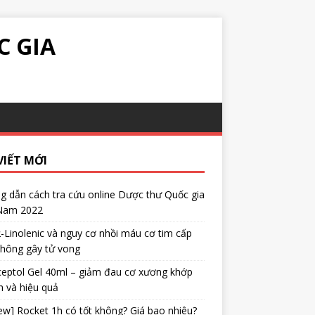
C GIA
VIẾT MỚI
 dẫn cách tra cứu online Dược thư Quốc gia
 Nam 2022
α-Linolenic và nguy cơ nhồi máu cơ tim cấp
không gây tử vong
eptol Gel 40ml – giảm đau cơ xương khớp
 và hiệu quả
ew] Rocket 1h có tốt không? Giá bao nhiêu?