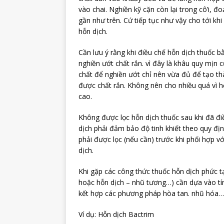
vào chai. Nghiền kỹ cặn còn lại trong cô’i, 
gần như trên. Cứ tiếp tục như vậy cho tới k
hỗn dịch.
Cần lưu ý rằng khi điều chế hỗn dịch thuốc b
nghiền ướt chất rắn. vì đây là khâu quy mịn
chất để nghiền ướt chỉ nên vừa đủ để tạo t
được chất rắn. Không nên cho nhiều quá vì h
cao.
Không được lọc hỗn dịch thuốc sau khi đã đi
dịch phải đảm bảo độ tinh khiết theo quy đị
phải được lọc (nếu cần) trước khi phối hợp v
dịc
Khi gặp các công thức thuốc hỗn dịch phức t
hoặc hỗn dịch – nhũ tương…) cần dựa vào tí
kết hợp các phương pháp hòa tan. nhũ hóa… 
Ví dụ: Hỗn dịch Bactrim