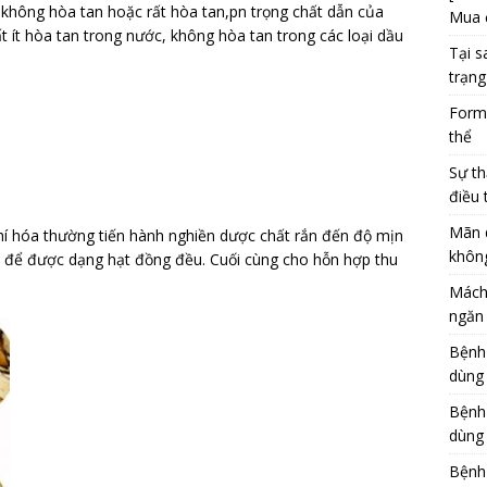
 không hòa tan hoặc rất hòa tan,pn trọng chất dẫn của
Mua 
t ít hòa tan trong nước, không hòa tan trong các loại dầu
Tại s
trạng
Formu
thể
Sự th
điều 
Mãn 
khí hóa thường tiến hành nghiền dược chất rắn đến độ mịn
khôn
ợp để được dạng hạt đồng đều. Cuối cùng cho hỗn hợp thu
Mách
ngăn 
Bệnh
dùng
Bệnh
dùng 
Bệnh