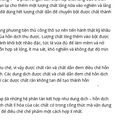
đoạn lại cho thêm một lượng chất lỏng nữa vào nghiền và lắng
hi đã dùng hết lượng chất dẫn để chuyển bột được chất thành
ằng phương tiện thủ công thô sơ nên tiến hành thật kỹ khâu
 của hỗn dịch thu được. Lượng chất lỏng thêm vào bột được
hành khối bột nhão đặc, tức là vừa đủ để làm mềm và nở
ỗn hợp sẽ lỏng, ít ma sát, khó nghiền và không đạt độ mịn
ều chế, vì vậy được chất rắn và chất dẫn đem điều chế hỗn
nh. Các dung dịch được chất và chất dẫn đem chế hỗn dịch
ới các dược chất rắn không tan để tạo thành hỗn
h. ’
ạp (là những hệ phân tán kết hợp như dung dịch – hỗn dịch
nh chất lí hóa của các chất có trong công thức mà vận dụng
để điều chế chế phẩm một cách hợp lí nhất.