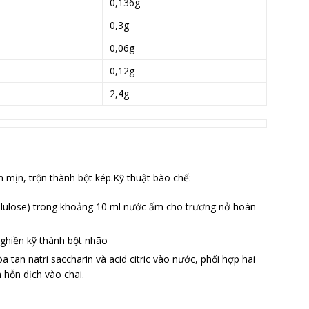
0,136g
0,3g
0,06g
0,12g
2,4g
 mịn, trộn thành bột kép.Kỹ thuật bào chế:
lulose) trong khoảng 10 ml nước ấm cho trương nở hoàn
nghiền kỹ thành bột nhão
a tan natri saccharin và acid citric vào nước, phối hợp hai
 hỗn dịch vào chai.