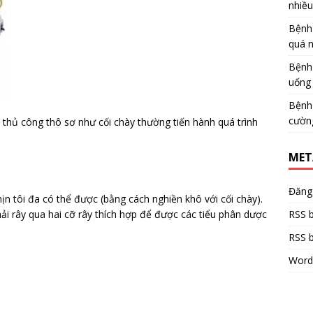
nhiề
Bệnh
quá 
Bệnh
uống 
Bệnh
cườn
 thủ công thô sơ như cối chày thường tiến hành quá trình
MET
Đăng
n tôi đa có thể được (bằng cách nghiền khô với cối chày).
RSS b
ải rây qua hai cỡ rây thích hợp để được các tiểu phân dược
RSS b
Word