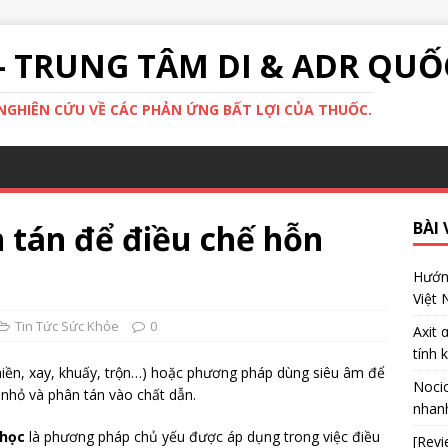
- TRUNG TÂM DI & ADR QUỐ
GHIÊN CỨU VỀ CÁC PHẢN ỨNG BẤT LỢI CỦA THUỐC.
tán để điều chế hỗn
BÀI 
Hướng
Việt
Tin Tức Sức Khỏe
0
Axit 
tính 
iền, xay, khuấy, trộn…) hoặc phương pháp dùng siêu âm để
Nocic
 nhỏ và phân tán vào chất dẫn.
nhanh
 học
là phương pháp chủ yếu được áp dụng trong việc điều
[Revi