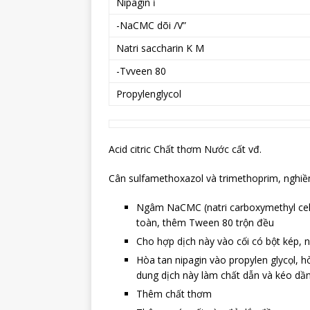
Nipagin ỉ
-NaCMC dõi /V”
Natri saccharin K M
-Tvveen 80
Propylenglycol
Acid citric Chất thơm Nước cất vđ.
Cân sulfamethoxazol và trimethoprim, nghiền
Ngâm NaCMC (natri carboxymethyl cel
toàn, thêm Tween 80 trộn đều
Cho hợp dịch này vào cối có bột kép, 
Hòa tan nipagin vào propylen glycọl, hò
dung dịch này làm chất dẫn và kéo dần
Thêm chất thơm