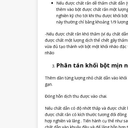
Nếu được chất rắn dễ thấm chất dẫn (v
thêm vào bột được chất rắn một lượng 
nghiền kỹ cho tới khi thu được khối b
này thường chỉ bằng khoảng 1/9 lượng
-Nếu được chất rắn khó thấm (ví dụ chất dẫn
được chất một lượng dịch thể chết gây thấm
vừa đủ tạo thành với bột một khối nhão đặc v
nhão
Phân tán khối bột mịn n
Thêm dần từng lượng nhỏ chất dẫn vào khối 
gạn.
Đóng hỗn dịch thu được vào chai.
Nếu chất dẫn có độ nhớt thấp và được chất l
được chất rắn có kích thước tương đối đồng 
hợp nghiền và lắng . Tiến hành cụ thể như s
chất dẫn vào khuấy đều và để lắng hỗn hợp tr