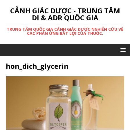
CẢNH GIÁC DƯỢC - TRUNG TÂM
DI & ADR QUỐC GIA
TRUNG TÂM QUỐC GIA CẢNH GIÁC DƯỢC NGHIÊN CỨU VỀ
CÁC PHẢN ỨNG BẤT LỢI CỦA THUỐC.
hon_dich_glycerin