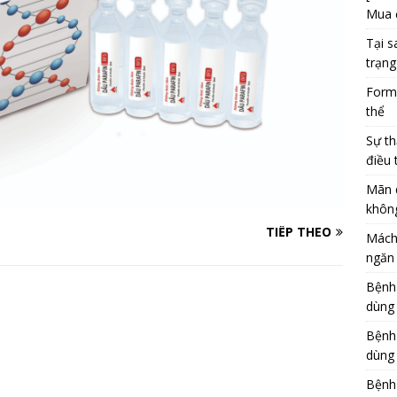
Mua 
Tại s
trạng
Formu
thể
Sự th
điều 
Mãn 
khôn
TIẾP THEO
Mách
ngăn 
Bệnh
dùng
Bệnh
dùng 
Bệnh