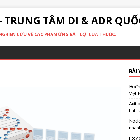
- TRUNG TÂM DI & ADR QUỐ
GHIÊN CỨU VỀ CÁC PHẢN ỨNG BẤT LỢI CỦA THUỐC.
BÀI 
Hướng
Việt
Axit 
tính 
Nocic
nhanh
[Revi