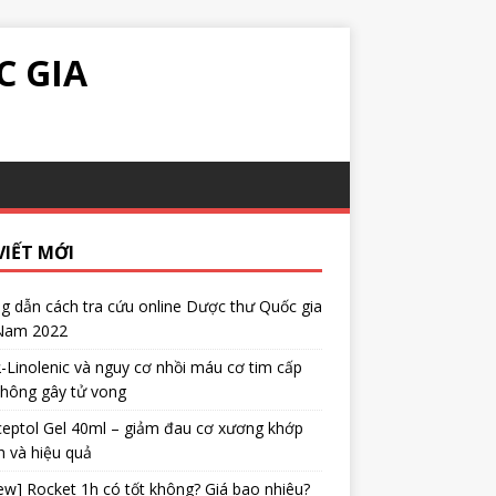
C GIA
VIẾT MỚI
 dẫn cách tra cứu online Dược thư Quốc gia
 Nam 2022
α-Linolenic và nguy cơ nhồi máu cơ tim cấp
không gây tử vong
eptol Gel 40ml – giảm đau cơ xương khớp
 và hiệu quả
ew] Rocket 1h có tốt không? Giá bao nhiêu?