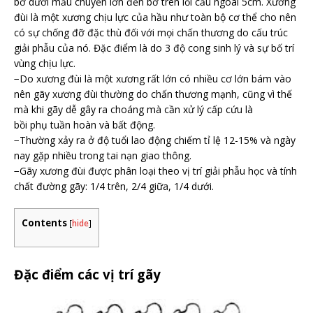
bờ dưới mấu chuyển lớn đến bờ trên lồi cầu ngoài 5cm. Xương
đùi là một xương chịu lực của hầu như toàn bộ cơ thể cho nên
có sự chống đỡ đặc thù đối với mọi chấn thương do cấu trúc
giải phẫu của nó. Đặc điểm là do 3 độ cong sinh lý và sự bố trí
vùng chịu lực.
−Do xương đùi là một xương rất lớn có nhiều cơ lớn bám vào
nên gãy xương đùi thường do chấn thương mạnh, cũng vì thế
mà khi gãy dễ gây ra choáng mà cần xử lý cấp cứu là
bồi phụ tuần hoàn và bất động.
−Thường xảy ra ở độ tuổi lao động chiếm tỉ lệ 12-15% và ngày
nay gặp nhiều trong tai nạn giao thông.
−Gãy xương đùi được phân loại theo vị trí giải phẫu học và tính
chất đường gãy: 1/4 trên, 2/4 giữa, 1/4 dưới.
Contents
[
hide
]
Đặc điểm các vị trí gãy