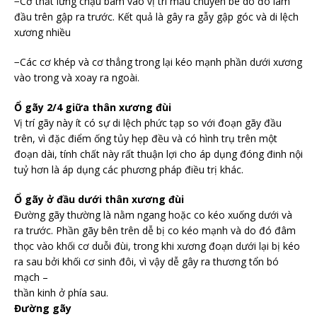
−Cơ thắt lưng chậu bám vào vị trí mấu chuyển bé do đó làm
đầu trên gập ra trước. Kết quả là gây ra gẫy gập góc và di lệch
xương nhiều
−Các cơ khép và cơ thẳng trong lại kéo mạnh phần dưới xương
vào trong và xoay ra ngoài.
Ổ gãy 2/4 giữa thân xương đùi
Vị trí gãy này ít có sự di lệch phức tạp so với đoạn gãy đầu
trên, vì đặc điểm ống tủy hẹp đều và có hình trụ trên một
đoạn dài, tính chất này rất thuận lợi cho áp dụng đóng đinh nội
tuỷ hơn là áp dụng các phương pháp điều trị khác.
Ổ gãy ở đầu dưới thân xương đùi
Đường gãy thường là nằm ngang hoặc co kéo xuống dưới và
ra trước. Phần gãy bên trên dễ bị co kéo mạnh và do đó đâm
thọc vào khối cơ duỗi đùi, trong khi xương đoạn dưới lại bị kéo
ra sau bởi khối cơ sinh đôi, vì vậy dễ gây ra thương tổn bó
mạch –
thần kinh ở phía sau.
Đường gãy