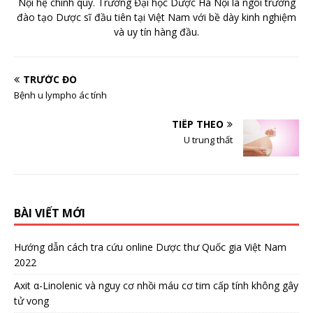
Nội hệ chính quy. Trường Đại học Dược Hà Nội là ngôi trường
đào tạo Dược sĩ đầu tiên tại Việt Nam với bề dày kinh nghiệm
và uy tín hàng đầu.
TRƯỚC ĐÓ
Bệnh u lympho ác tính
TIẾP THEO
U trung thất
BÀI VIẾT MỚI
Hướng dẫn cách tra cứu online Dược thư Quốc gia Việt Nam
2022
Axit α-Linolenic và nguy cơ nhồi máu cơ tim cấp tính không gây
tử vong