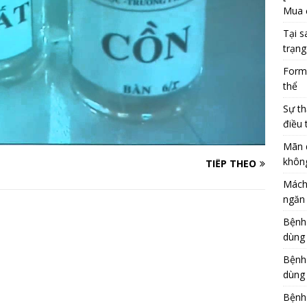
Mua 
Tại s
trạng
Formu
thể
Sự th
điều 
Mãn 
khôn
TIẾP THEO
Mách
ngăn 
Bệnh
dùng
Bệnh
dùng 
Bệnh