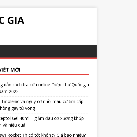
C GIA
VIẾT MỚI
 dẫn cách tra cứu online Dược thư Quốc gia
 Nam 2022
α-Linolenic và nguy cơ nhồi máu cơ tim cấp
không gây tử vong
eptol Gel 40ml – giảm đau cơ xương khớp
 và hiệu quả
ew] Rocket 1h có tốt không? Giá bao nhiêu?