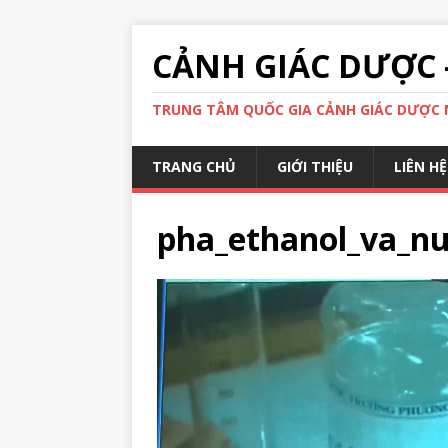
CẢNH GIÁC DƯỢC 
TRUNG TÂM QUỐC GIA CẢNH GIÁC DƯỢC N
TRANG CHỦ
GIỚI THIỆU
LIÊN HỆ
pha_ethanol_va_n