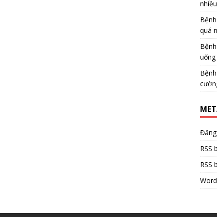
nhiề
Bệnh
quá 
Bệnh
uống 
Bệnh
cườn
MET
Đăng
RSS b
RSS b
Word